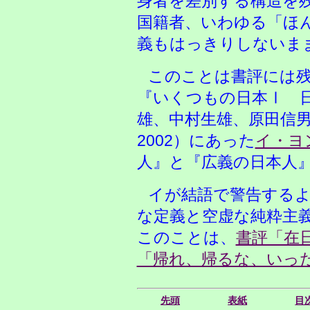
身者を差別する構造を
国籍者、いわゆる「ほ
義もはっきりしないま
このことは書評には
『いくつもの日本Ⅰ 
雄、中村生雄、原田信
2002）にあった
イ・ヨ
人』と『広義の日本人
イが結語で警告する
な定義と空虚な純粋主
このことは、
書評「在
「帰れ、帰るな、いっ
先頭
表紙
目