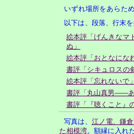
いずれ場所をあらた
以下は、段落、行末を
絵本評「げんきなマ
ぬ」
絵本評「おとなになれ
書評「シキュロスの
絵本評「忘れないで
書評「丸山真男――
書評「『聴くこと』
写真は、
江ノ電、鎌倉
た相模湾
。額縁に入れ