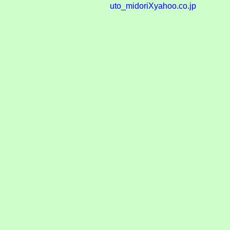
uto_midoriXyahoo.co.jp