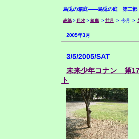
烏兎の箱庭――烏兎の庭 第二部
表紙
>
目次
>
箱庭
>
前月
> 今月 >
2005年3月
3/5/2005/SAT
未来少年コナン 第1
ト