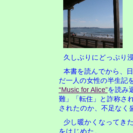
久しぶりにどっぷり
本書を読んでから、日
だ一人の女性の半生記
“Music for Alice”
を読み
難」「転住」と詐称さ
されたのか、不足なく
少し暖かくなってき
をはじめた。