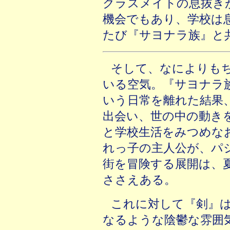
クラスメイトの息抜き
機会でもあり、学校は
たび『サヨナラ族』と
そして、なによりも
いる空気。『サヨナラ
いう日常を離れた結果
出会い、世の中の動き
と学校生活をみつめな
れっ子の主人公が、パ
街を冒険する展開は、
ささえある。
これに対して『剣』
なるような陰鬱な雰囲