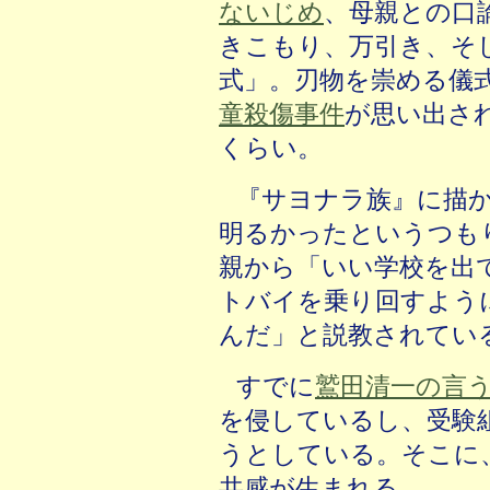
ないじめ
、母親との口
きこもり、万引き、そ
式」。刃物を崇める儀
童殺傷事件
が思い出さ
くらい。
『サヨナラ族』に描
明るかったというつも
親から「いい学校を出
トバイを乗り回すよう
んだ」と説教されてい
すでに
鷲田清一の言
を侵しているし、受験
うとしている。そこに
共感が生まれる。