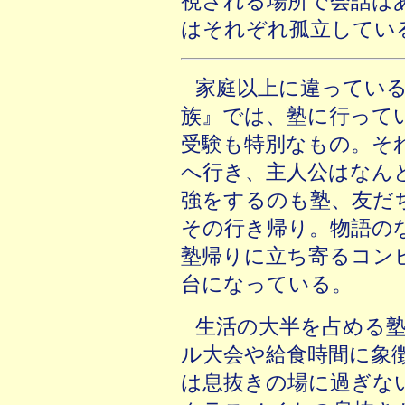
視される場所で会話は
はそれぞれ孤立してい
家庭以上に違ってい
族』では、塾に行って
受験も特別なもの。そ
へ行き、主人公はなん
強をするのも塾、友だ
その行き帰り。物語の
塾帰りに立ち寄るコン
台になっている。
生活の大半を占める
ル大会や給食時間に象
は息抜きの場に過ぎな