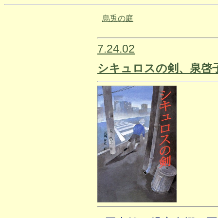
烏兎の庭
7.24.02
シキュロスの剣、泉啓子