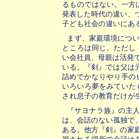
るものではない。一方は1
発表した時代の違い、
子ども社会の違いにあ
まず、家庭環境につ
ところは同じ。ただし
い
会社員、母親は活発
いる。『剣』では父は元
詰めでかなりやり手の
いろいろ夢をみていた
され息子の教育だけが
『サヨナラ族』の主
は、会話のない孤独で
ある。他方『剣』の家