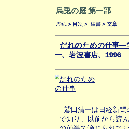
烏兎の庭 第一部
表紙
>
目次
>
横書
> 文章
だれのための仕事―
一、岩波書店、1996
鷲田清一
は日経新聞
で知り、以前から読
の前半で論じられて