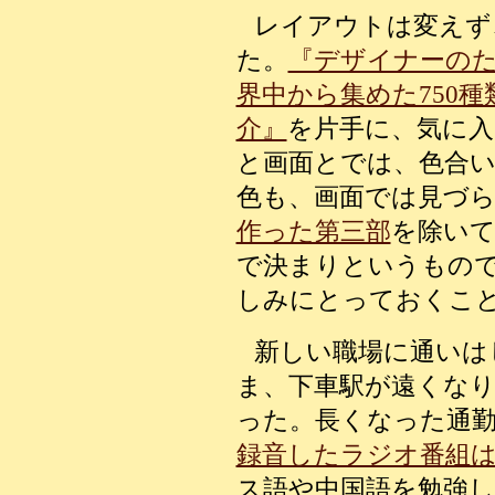
レイアウトは変えず
た。
『デザイナーの
界中から集めた750種
介』
を片手に、気に入
と画面とでは、色合
色も、画面では見づ
作った第三部
を除い
で決まりというもの
しみにとっておくこ
新しい職場に通いは
ま、下車駅が遠くなり
った。長くなった通
録音したラジオ番組
ス語や中国語を勉強