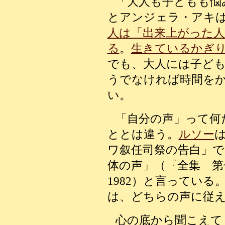
「大人も子どもも悩
とアンジェラ・アキ
人は「出来上がった
る
。
生きているかぎ
でも、大人には子ど
うでなければ時間を
い。
「自分の声」って何
ととは違う。
ルソー
ワ叙任司祭の告白」で
体の声」（『全集 第
1982）と言ってい
は、どちらの声に従
心の底から聞こえて