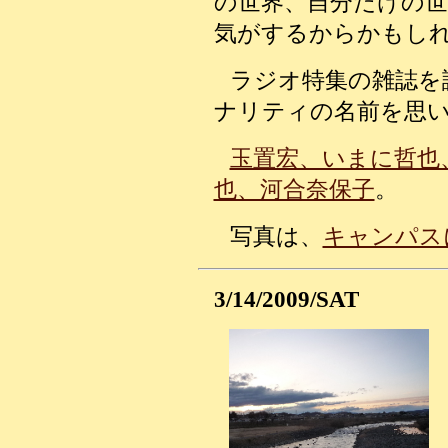
の世界、自分だけの
気がするからかもし
ラジオ特集の雑誌を
ナリティの名前を思
玉置宏、いまに哲也
也、河合奈保子
。
写真は、
キャンパス
3/14/2009/SAT