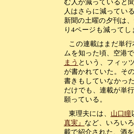
む人が減っていると
人はさらに減ってい
新聞の土曜の夕刊は、
り4ページも減ってし
この連載はまだ単行
ムを知った頃、空港
まう
という、フィッ
が書かれていた。そ
書きもしていなかっ
だけでも、連載が単
願っている。
東理夫には、
山口瞳
真実』
など、いろい
載で紹介された、酒