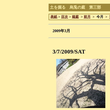
土を掘る 烏兎の庭 第三部
表紙
>
目次
>
箱庭
>
前月
> 今月 >
2009年3月
3/7/2009/SAT