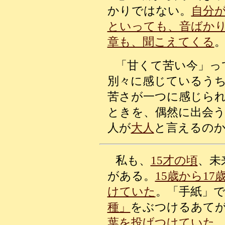
かりではない。
自分
といっても、音ばか
章も、聞こえてくる
「甘くて苦い今」っ
別々に感じているう
苦さが一つに感じら
ときを、偶然に出会
人が
大人
と言えるの
私も、
15才の頃
、未
がある。
15歳から1
けていた
。「手紙」
種」
をぶつけるあて
葉を投げつけていた