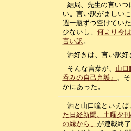
結局、先生の言いつ
い。言い訳がましい
週一瓶ずつ空けてい
少ないし、
何より今
言い訳
。
酒好きは、言い訳好
そんな言葉が、
山口
呑みの自己弁護』
。そ
かにあった。
酒と山口瞳といえば
た日経新聞、土曜夕刊
の縁から」
が連載終