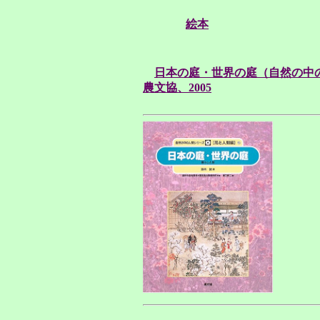
絵本
日本の庭・世界の庭（自然の中の
農文協、2005