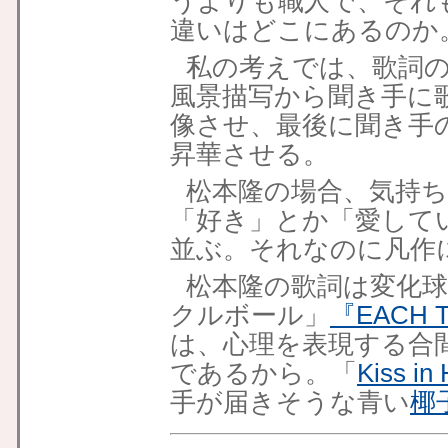
うよりも職人で、それ
違いはどこにあるのか
私の考えでは、歌詞
風景描写から聞き手に
像させ、最後に聞き手
昇華させる。
松本隆の場合、気持
「好き」とか「愛して
並ぶ。それなのに凡作
松本隆の歌詞は変化
クルボール」
『EACH 
は、心理を表現する合
であるから。「
Kiss in
手が届きそうな青い
椰