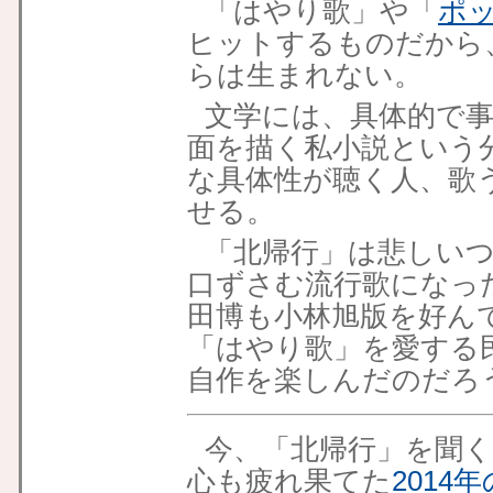
「はやり歌」や「
ポ
ヒットするものだから
らは生まれない。
文学には、具体的で
面を描く私小説という
な具体性が聴く人、歌
せる。
「北帰行」は悲しい
口ずさむ流行歌になっ
田博も小林旭版を好ん
「はやり歌」を愛する
自作を楽しんだのだろ
今、「北帰行」を聞
心も疲れ果てた
2014