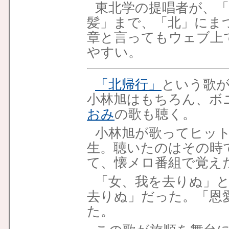
東北学の提唱者が、
髪」まで、「北」にま
章と言ってもウェブ上
やすい。
「北帰行」
という歌
小林旭はもちろん、ボ
おみ
の歌も聴く。
小林旭が歌ってヒット
生。聴いたのはその時
て、懐メロ番組で覚え
「女、我を去りぬ」と
去りぬ」だった。「恩
た。