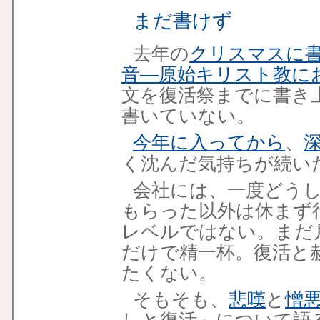
まだ書けず
去年の
クリスマスに
音―原始キリスト教に
文を復活祭までに書き
書いていない。
今年に入ってから
、
く沈んだ気持ちが続い
会社には、一度どう
もらった以外は休まず
レベルではない。まだ
だけで精一杯。復活と
たくない。
そもそも、
悲嘆
と
憎