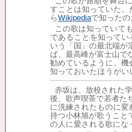
この歌が旅順を舞台
すことは知っていた。
ら
Wikipedia
で知ったの
この歌は知っていて
であることを知ってい
いう「国」の最北端が
ば、最高峰が富士山で
勧めているように、機
知っておいたほうがい
赤坂は、放校された
後、歌声喫茶で若者た
に洗練されたものに変
持つ小林旭が歌うこと
の人に愛される歌にな