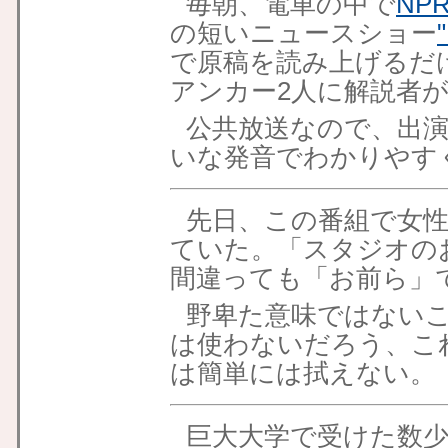
毎朝、電車の中で
NP
の短いニュースショー
"
で原稿を読み上げるだ
アンカー2人に解説者
公共放送なので、出
いな発音でわかりやす
先日、この番組で女性リポ
ていた。「スタジオの
間違っても「お前ら」
野卑た意味ではない
は使わないだろう、こ
は簡単には拭えない。
巨大大学で受けた数