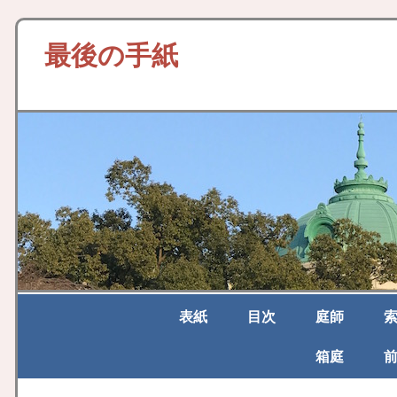
最後の手紙
表紙
目次
庭師
箱庭