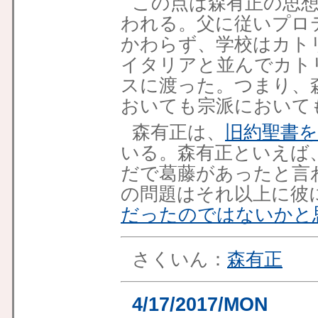
この点は森有正の思
われる。父に従いプロ
かわらず、学校はカト
イタリアと並んでカト
スに渡った。つまり、
おいても宗派において
森有正は、
旧約聖書を
いる。森有正といえば
だで葛藤があったと言
の問題はそれ以上に彼
だったのではないかと
さくいん：
森有正
4/17/2017/MON