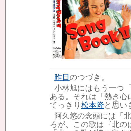
昨日
のつづき。
小林旭にはもう一つ
ある。それは「熱き心
てっきり
松本隆
と思い
阿久悠の念頭には「
ろが、この歌は『北の