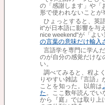
の「感謝します」や「
形で使われないことが
ひょっとすると、英語の"Than
it"が日本語に影響を与え
nice weekend"
の言葉の意味だけ輸入
言語学を専門に学ん
のが自分の感覚だけな
い。
調べてみると、程よ
りやすい雑誌『言語』が
ことを知った。以前は
た
。ここ数年読んでい
から『庭』では取り上