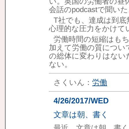
い。英国の労働者の昼
会話のpodcastで聞い
T社でも、達成は到底
心理的な圧力をかけて
労働時間の短縮はも
加えて労働の質につい
の総体に変わりはない
ない。
さくいん：
労働
4/26/2017/WED
文章は朝、書く
最近、文章は朝、書