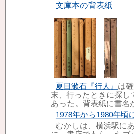
文庫本の背表紙
夏目漱石『行人』
は確
末、行ったときに探し
あった。背表紙に書名
1978年から1980年
むかしは、横浜駅に