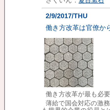
さくいん：
夏目漱石
2/9/2017/THU
働き方改革は官僚か
働き方改革が最も必
薄給で国会対応の激