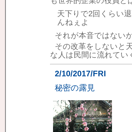
も世界的企業の役員と
天下りで2回くらい
んねぇよ
それが本音ではない
その改革をしないと
な人は民間に流れてい
2/10/2017/FRI
秘密の露見