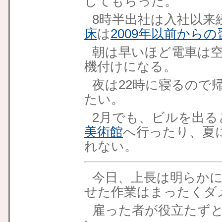
してもらった。
8時半出社は入社以来
床
は
2009年以前からの
朝は早いほど電車は
機付けになる。
夜は22時に寝るので
たい。
2月でも、ビルを出る
美術館
へ行ったり、夏
れない。
今日、上長は明らかに
せた作業はまったくダ
雇った者が役立たず