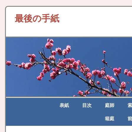
最後の手紙
表紙
目次
庭師
箱庭