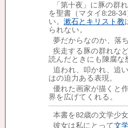
「第十夜」に豚の群
を聖書（マタイ8:28-
い。
漱石とキリスト教
られない。
夢だからなのか、落
疾走する豚の群れな
読んだときにも陳腐な
追われ、叩かれ、追
はの迫力ある表現。
優れた画家が描くと
界を広げてくれる。
本書を82歳の文学少
彼女は私にとって
文