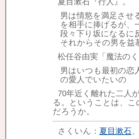
夏目漱石『行人』。
男は情慾を満足させ
を相手に捧げるが、
段々下り坂になるに
それからその男を益
松任谷由実「魔法のく
男はいつも最初の恋
の愛人でいたいの
70年近く離れた二人
る。ということは、こ
だろうか。
さくいん：
夏目漱石