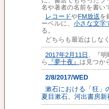
に、書店でもらったブ
名や著者の名前を書い
レコード
や
FM放送
を
ーベルに、
小さな文字
る。
どちらも最近はしな
2017年2月11日
、『明
ら
『夢十夜』
は見つか
2/8/2017/WED
漱石における「狂」
夏目漱石、河出書房新社