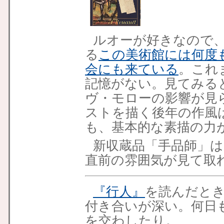
ルオーが好きなので
る
この美術館には何度
会にも来ている
。これ
記憶がない。見てみる
ヴ・モローの影響が見
ストを描く後年の作風
も、基本的な素描の力
新収蔵品「手品師」
直前の雰囲気が見て取
『行人』
を読んだと
付き合いが深い。何日
を交わしたり。