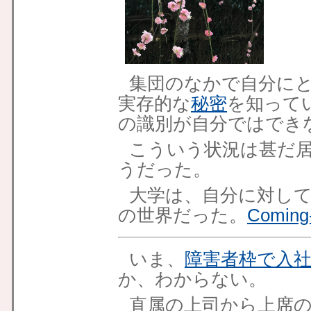
集団のなかで自分に
実存的な
秘密
を知って
の識別が自分ではでき
こういう状況は甚だ
うだった。
大学は、自分に対し
の世界だった。
Coming
いま、
障害者枠で入
か、わからない。
直属の上司から上席