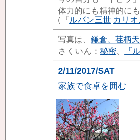
体力的にも精神的に
（『
ルパン三世
カリオ
写真は、
鎌倉、荏柄天
さくいん：
秘密
、
『
2/11/2017/SAT
家族で食卓を囲む