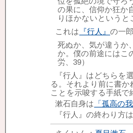
位を孤絶の境で守ろ
の果に、信仰か狂か
りほかないというと
これは
『行人』
の一
死ぬか、気が違うか
か。僕の前途にはこ
労、39）
『行人』はどちらを
る。それより前に書か
ことを示唆する手紙で
漱石自身は
「孤高の
『行人』の終わり方