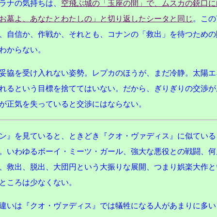
ラナの気持ちは、
空飛ぶ城の「玉座の間」で、ムスカの銃口に
お墓よ、あなたとわたしの」と切り返したシータと同じ
。この
、自信か、作戦か、それとも、コナンの「救出」を待つための
わからない。
妥協を受け入れない姿勢。レプカのほうが、まだ冷静。太陽エ
れるという目標を捨ててはいない。だから、ぎりぎりの交渉が
が正気を失っていると交渉にはならない。
ン』を見ていると、ときどき『クオ・ヴァディス』に似ている
。いわゆるボーイ・ミーツ・ガール、強大な悪役との戦闘、何
、救出、脱出、大団円という大振りな展開、つまり娯楽大作と
ところは少なくない。
違いは『クオ・ヴァディス』では犠牲になる人があまりに多い