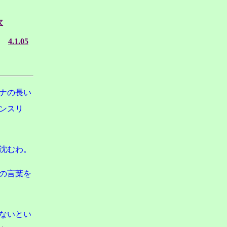
次
4.1.05
ナの長い
ンスリ
沈むわ。
の言葉を
ないとい