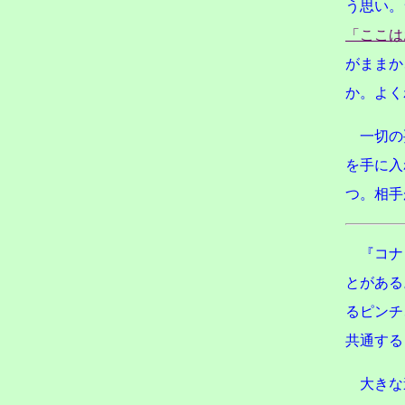
う思い。
「ここは
がままか
か。よく
一切の
を手に入
つ。相手
『コナ
とがある
るピンチ
共通する
大きな