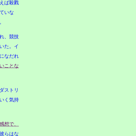
えば殺戮
ていな
。
れ、競技
いた。イ
になだれ
いことな
ダストリ
いく気持
感想で、
彼らはな