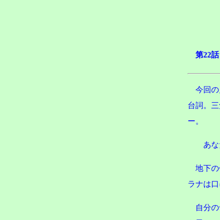
第22
今回の
台詞。三
ー。
あな
地下の
ラナは口
自分の