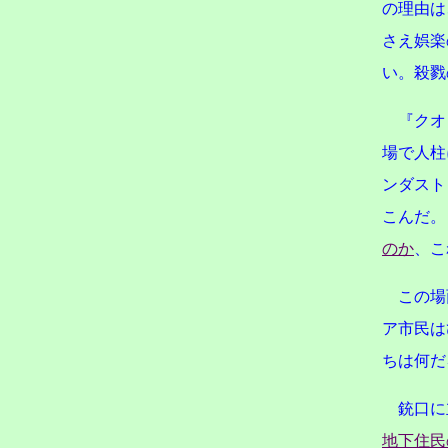
の理由は
さえ娯楽
い。殺戮
『クオ
場で人柱
ンダスト
こんだ。
のか
、こ
この場
ア市民は
ちは何だ
銃口に
地下住民