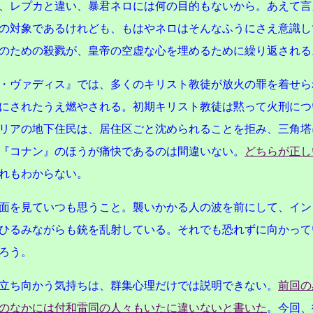
、レプカと違い、暴君ネロには何の目的もないから。あえて言
の対象であるけれども、もはやネロはそんなふうにさえ意識し
のための殺戮が、皇帝の空虚な心を埋めるために繰り返される
・ヴァディス』では、多くのキリスト教徒が放火の罪を着せら
にされたうえ燃やされる。初期キリスト教徒は黙って火刑につ
リアの地下住民は、居住区ごと沈められることを拒み、三角塔
『コナン』のほうが痛快であるのは間違いない。
どちらが正し
れもわからない。
面を見ていつも思うこと。襲いかかる人の波を前にして、イン
ひるみながらも銃を乱射している。それでも恐れずに向かって
ろう。
立ち向かう気持ちは、群集心理だけでは説明できない。
前回の
のなかには付和雷同の人々もいたに違いないと書いた
。今回、