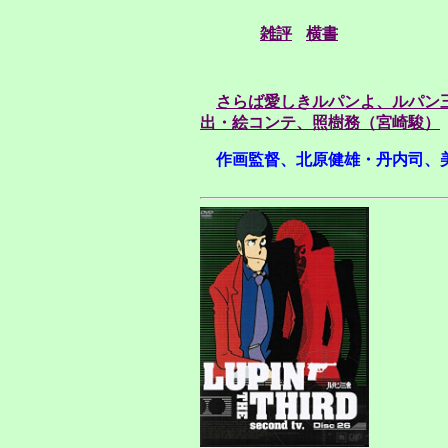
雑評
横書
さらば愛しきルパンよ、ルパン三世
出・絵コンテ、照樹務（宮崎駿）
作画監督、北原健雄・丹内司、