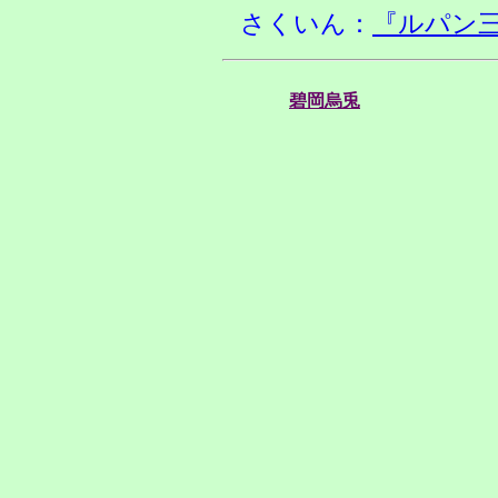
さくいん：
『ルパン
碧岡烏兎