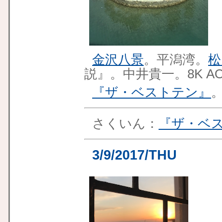
金沢八景
。平潟湾。
松
説』。中井貴一。8K AO
『ザ・ベストテン』
さくいん：
『ザ・ベ
3/9/2017/THU