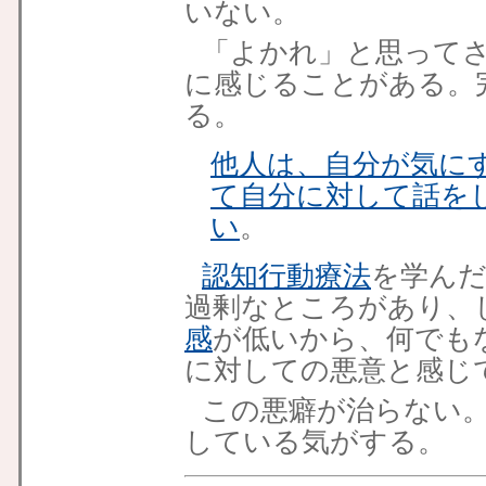
いない。
「よかれ」と思って
に感じることがある。
る。
他人は、自分が気に
て自分に対して話を
い
。
認知行動療法
を学ん
過剰なところがあり、
感
が低いから、何でも
に対しての悪意
と感じ
この悪癖が治らない
している気がする。