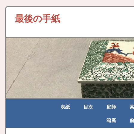
最後の手紙
表紙
目次
庭師
箱庭