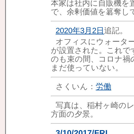
本家は社内に自販機を
で、余剰価値を簒奪し
2020年3月2日
追記。
オフィスにウォータ
が設置された。これで
のも束の間、コロナ禍
まだ使っていない。
さくいん：
労働
写真は、稲村ヶ崎の
方面の夕景。
3/10/2017/FRI