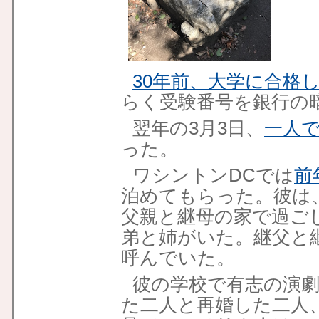
30年前、大学に合格
らく受験番号を銀行の
翌年の3月3日、
一人
った。
ワシントンDCでは
前
泊めてもらった。彼は
父親と継母の家で過ご
弟と姉がいた。継父と
呼んでいた。
彼の学校で有志の演
た二人と再婚した二人