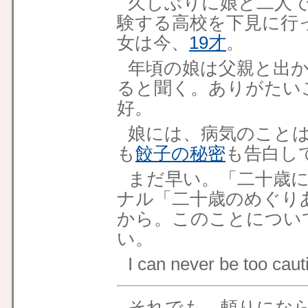
久しぶりに娘と二人
験する高校を下見に行
女は今、
19才
。
年頃の娘は父親と出
ると聞く。ありがたい
好。
娘には、病気のこと
も
餃子の秘密
も告白し
まだ早い。「二十歳に
ナル「二十歳のめぐり
から。このことについ
い。
I can never be too caut
それでも、頼りにな