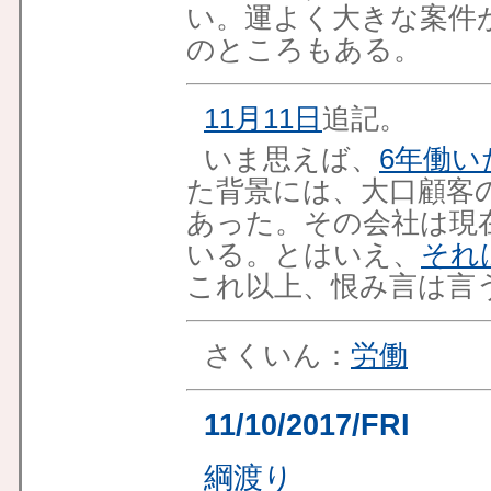
い。運よく大きな案件
のところもある。
11月11日
追記。
いま思えば、
6年働い
た背景には、大口顧客
あった。その会社は現
いる。とはいえ、
それ
これ以上、恨み言は言
さくいん：
労働
11/10/2017/FRI
綱渡り