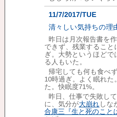
11/7/2017/TUE
清々しい気持ちの理
昨日は月次報告書を
できず、残業すること
ぎ。大勢というほどで
る人もいた。
帰宅しても何も食べ
10時過ぎ。よく眠れた
た。快眠度71%。
昨日、仕事で失敗し
に、気分が
大崩れ
しな
合康三『生と死のこと