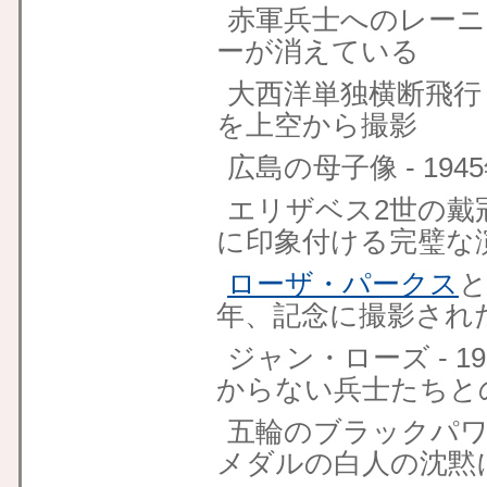
赤軍兵士へのレーニンの
ーが消えている
大西洋単独横断飛行 -
を上空から撮影
広島の母子像 - 19
エリザベス2世の戴冠式
に印象付ける完璧な
ローザ・パークス
と
年、記念に撮影され
ジャン・ローズ - 1
からない兵士たちと
五輪のブラックパワー・
メダルの白人の沈黙