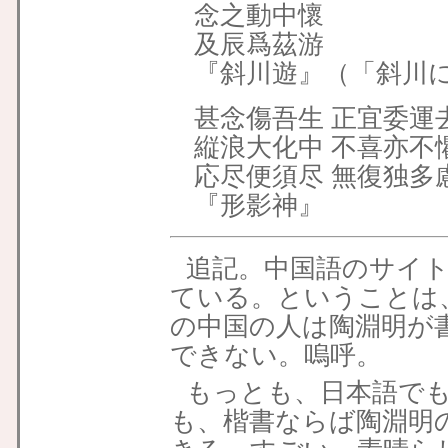
念之動中懷
及辰爲茲游
『斜川遊』（「斜川
甚念傷吾生 正宜委運
縦浪大化中 不喜亦不
応尽便須尽 無復独多
『形影神』
追記。中国語のサイ
ている。ということは
の中国の人は陶淵明が
できない。嗚呼。
もっとも、日本語で
も、楷書ならば陶淵明