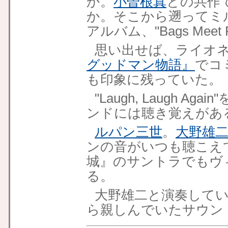
か。
小曽根真
との共作
か。そこから遡ってミ
アルバム、"Bags Meet
思い出せば、ライオ
グッドマン物語』
でコ
も印象に残っていた。
"Laugh, Laugh 
ンドには聴き覚えがあ
ルパン三世
。
大野雄
ンの音がいつも聴こえ
城』のサントラでもヴ
る。
大野雄二と演奏してい
ら親しんでいたサウン