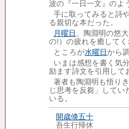
波の『一日一文』のよ
手に取ってみると詩
る親切な本だった。
月曜日
、陶淵明の悠大
の!）の疲れを癒して
ところが
水曜日
から
いまは感想を書く気
励ます詩文を引用して
著者も陶淵明も悟り
じ思考を反芻」してい
いる。
開歳倏五十
吾生行帰休