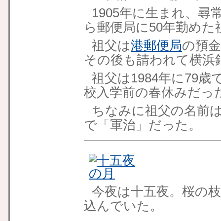
1905年に生まれ、
ら郵便局に50年勤め
祖父は
港郵便局
の預
その後も請われて横浜銀
祖父は1984年に79
校入学前の春休みだっ
ちなみに祖父の名前
で「軍治」だった。
今夜は十五夜。桜の
込んでいた。