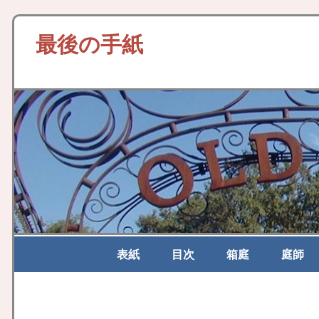
最後の手紙
表紙
目次
箱庭
庭師