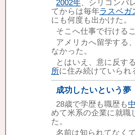
2002年
、シリコンバ
てからは毎年
ラスベガ
にも何度も出かけた。
そこへ仕事で行ける
アメリカへ留学する
なかった。
とはいえ、意に反す
所
に住み続けていられ
成功したいという夢
28歳で学歴も職歴も
めて米系の企業に就職
た。
名前は知られてなく