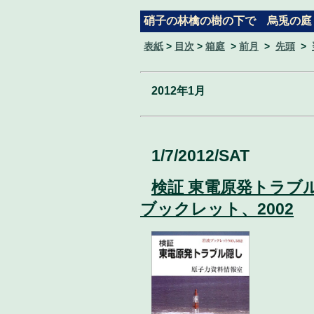
硝子の林檎の樹の下で 烏兎の庭
表紙
>
目次
>
箱庭
>
前月
>
先頭
>
2012年1月
1/7/2012/SAT
検証 東電原発トラブ
ブックレット、2002