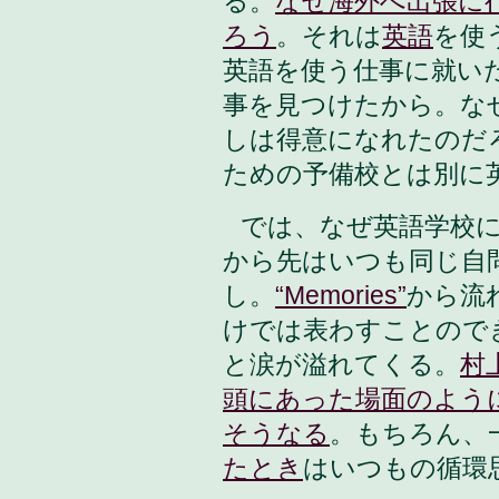
る。
なぜ海外へ出張に
ろう
。それは
英語
を使
英語を使う仕事に就い
事を見つけたから。な
しは得意になれたのだ
ための予備校とは別に
では、なぜ英語学校
から先はいつも同じ自
し。
“Memories”
から流
けでは表わすことので
と涙が溢れてくる。
村
頭にあった場面のよう
そうなる
。もちろん、
たとき
はいつもの循環