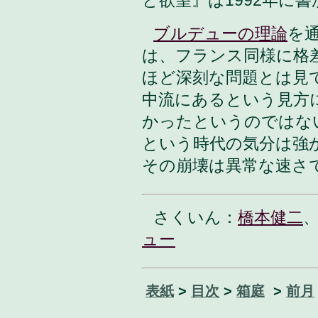
と欲望』は1992年に
ブルデューの理論
を
は、フランス同様に格
ほど深刻な問題とは見
中流にあるという見方
かったというのではな
という時代の気分は強
その崩壊は異常な速さ
さくいん：
橋本健二
ュー
表紙
>
目次
>
箱庭
>
前月