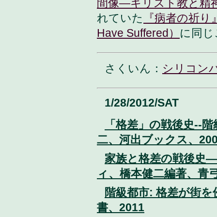
間像—キリスト教と精
れていた
『病者の祈り』（A
Have Suffered）
に同じ
さくいん：
シリコン
1/28/2012/SAT
「格差」の戦後史--
二、河出ブックス、200
家族と格差の戦後史
ィ、橋本健二編著、青弓
階級都市: 格差が街
書、2011