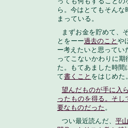
っても何もすることの
ら。今はとてもそんな
まっている。
まずお金を貯めて、
とをーー
過去のこと
や
ー考えたいと思ってい
ってこないかわりに期
た。もてあました時間
て
書くこと
をはじめた
望んだものが手に入
ったものを得る。そし
要なものだった
。
つい最近読んだ、
平