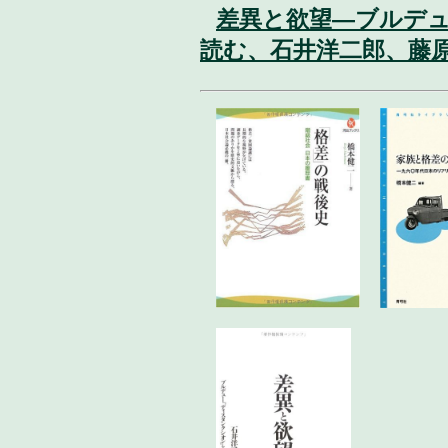
差異と欲望—ブルデ
読む、石井洋二郎、藤原