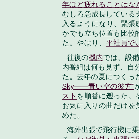
年ほど疲れることはな
むしろ急成長している
入るようになり、緊張
かでも立ち位置も比較
た。やはり、
平社員で
往復の
機内
では、設
内番組は何も見ず、自
た。去年の夏につくっ
Sky——青い空の彼方”
スト
を順番に遡った。
お気に入りの曲だけを
めた。
海外出張で飛行機に