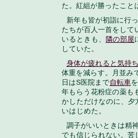
た。紅組が勝ったこと
新年も皆が初詣に行
たちが百人一首をして
いるときも、
隣の部屋
していた。
身体が疲れると気持
体重を減らす。月並み
日はS医院まで
自転車
年もらう花粉症の薬も
かしただけなのに、夕
いはじめた。
調子がいいときは精
でも信じられない。苦