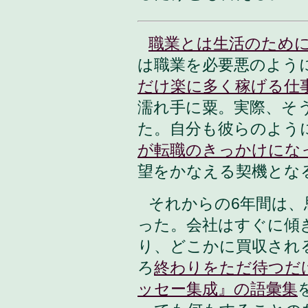
職業とは生活のため
は職業を必要悪のよう
だけ楽に多く稼げる仕
濡れ手に粟。実際、そ
た。自分も彼らのよう
が転職のきっかけにな
望をかなえる契機とな
それからの6年間は
った。会社はすぐに傾
り、どこかに買収され
ろ
終わりをただ待つだ
ッセー集成』の語彙集