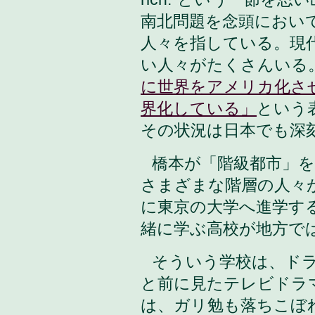
南北問題を念頭におい
人々を指している。現
い人々がたくさんいる
に世界をアメリカ化さ
界化している」
という
その状況は日本でも深
橋本が「階級都市」
さまざまな階層の人々
に東京の大学へ進学す
緒に学ぶ高校が地方で
そういう学校は、ド
と前に見たテレビドラ
は、ガリ勉も落ちこぼ