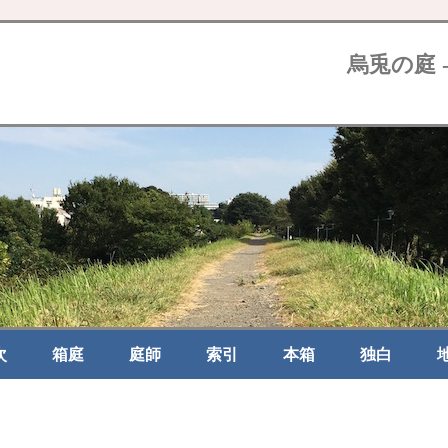
烏兎の庭 
次
箱庭
庭師
索引
本箱
独白