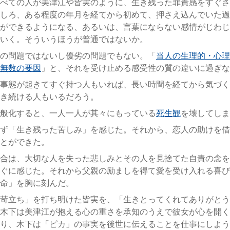
べての人が美津江や皆実のように、生き残った罪責感をすぐさ
しろ、ある程度の年月を経てから初めて、押さえ込んでいた過
ができるようになる、あるいは、言葉にならない感情がじわじ
いく。そういうほうが普通ではないか。
の問題ではないし優劣の問題でもない。「
当人の生理的・心理
無数の要因
」と、それを受け止める感受性の質の違いに過ぎな
事態が起きてすぐ持つ人もいれば、長い時間を経てから気づく
き続ける人もいるだろう。
般化すると、一人一人が其々にもっている
死生観
を壊してしま
ず「生き残った苦しみ」を感じた。それから、恋人の助けを借
とができた。
合は、大切な人を失った悲しみとその人を見捨てた自責の念を
ぐに感じた。それから父親の励ましを得て愛を受け入れる喜び
命」を胸に刻んだ。
苛立ち」を打ち明けた皆実を、「生きとってくれてありがとう
木下は美津江が抱える心の重さを承知のうえで彼女が心を開く
り、木下は「ピカ」の事実を後世に伝えることを仕事にしよう