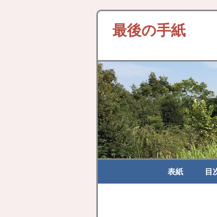
最後の手紙
表紙
目