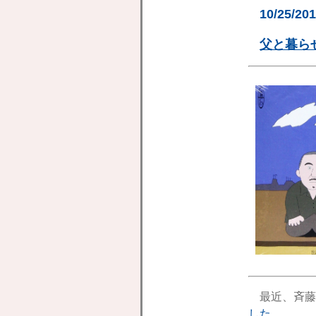
10/25/20
父と暮ら
最近、斉藤
した
。