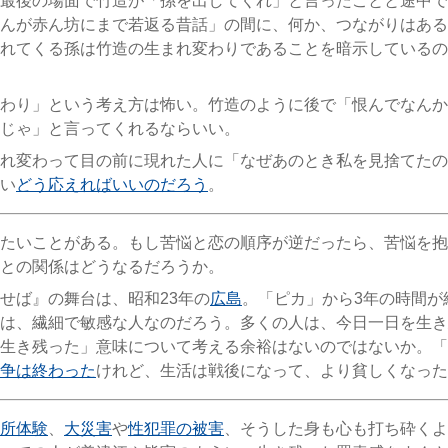
最後の場面で竹造が「孫を出してくれ」と言ったことと途中で
んが赤ん坊にまで若返る昔話」の間に、何か、つながりはある
れてくる孫は竹造の生まれ変わりであることを暗示しているの
わり」という考え方は怖い。竹造のように後で「恨んでなんか
じゃ」と言ってくれるならいい。
れ変わって目の前に現れた人に「なぜあのとき私を見捨てたの
い
どう応えればいいのだろう
。
たいことがある。もし苦悩と恋の順序が逆だったら、苦悩を抱
との関係はどうなるだろうか。
せば』の舞台は、昭和23年の
広島
。「ピカ」から3年の時間が
は、繊細で敏感な人なのだろう。多くの人は、今日一日を生き
生き残った」意味について考える余裕はないのではないか。「
争は終わった
けれど、生活は戦後になって、より貧しくなった
所体験
、
大災害
や
性犯罪の被害
、そうした身も心も打ち砕くよ