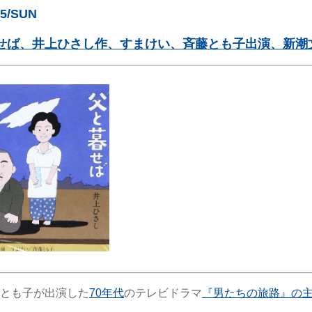
15/SUN
せば、井上ひさし作、すまけい、斉藤とも子出演、新潮文
とも子が出演した
70年代
のテレビドラマ
『男たちの旅路』の