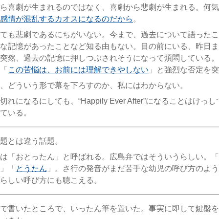
ら喜劇が生まれるのではなく、喜劇から悲劇が生まれる。何気
感情が混乱するカオスになるのだから
。
ても悲劇であるにちがいない。今まで、過去について語ったこ
な記憶があったことなど知る由もない。目の前にいる、昨日ま
突然、過去の記憶に押しつぶされそうになって煩悶している。
「
この苦悩は、お前には理解できやしない
」と強烈な否定を突
、どういう形で幕を下ろすのか、私にはわからない。
れになるにしても、“Happily Ever After”になることはけ
ている。
題とは違う話題。
は「おとったん」と呼ばれる。広島弁ではそういうらしい。「
」「
とうたん
」。さ行の発音がまだ苦手な幼児の呼び方のよう
らしい呼び方にも聴こえる。
で書いたところで、いったん筆を置いた。事実に即して鍵盤を