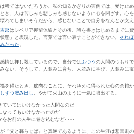
は稀ではないだろうか。私の知るかぎりの実例では、受け止め
とき、人は苦しみも悲しみも感じないように心を閉ざす。心を
壊れてしまいそうだから、感じないことで自分をなんとか支え
吉郎
はシベリア抑留体験とその後、詩を書きはじめるまでに費
状態」と表現した。言葉では言い表すことができない。
それほ
みだった
。
感情は押し殺しているので、自分では
ふつう
の人間のつもりで
みない。そうして、人並みに育ち、人並みに学び、人並みに友
福を得たとき、皮肉なことに、それゆえに得られた心の余裕か
しずつ浸み出し
、やがて火山のように一気に噴出する。
きていてはいけなかった人間なのだ
になってもいけなかったのだ
かをお前の人生に巻き込むなど⋯⋯
が『父と暮らせば』と真逆であるように、この生涯は悲喜劇の