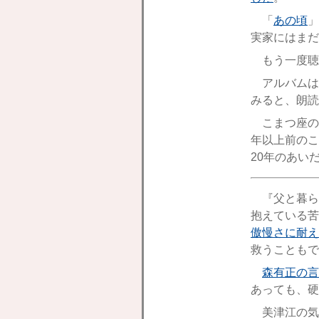
「
あの頃
」
実家にはまだ
もう一度聴
アルバムは
みると、朗読
こまつ座の
年以上前のこ
20年のあい
『父と暮ら
抱えている苦
傲慢さに耐え
救うこともで
森有正の言
あっても、硬
美津江の気