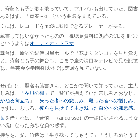
、斉藤とも子は歌も歌っていて、アルバムも出していた。図書
あるはず。「青春＋α」という曲名を覚えている。
くには、レコードをmp3に変換できるプレーヤーが要る。
蔵書してはいなかったものの、視聴覚資料に朗読のCDを見つ
というよりは
オーディオ・ドラマ
。
舞台は、新宿の紀伊国屋ホールで『花よりタンゴ』を見た覚え
と。斉藤とも子の舞台も、こまつ座の演目をテレビで見た記憶
だは、学芸会や学園祭以外では芝居を見ていない。
せば』は、題名も筋書きも、どこかで聞いて知っていた。主人
しみは、
『夕凪の街』
で、皆実が抱えていた苦しみとおなじ。
かねる苛立ち
」。
失った者への悲しみ
、
殺した者への憎しみ
、
きずに、むしろ、
彼らを見捨てて生き残った自分への嫌悪感
。
葉
を借りれば、「苦悩」（angoisse）の一語に託されるよう
い塊になった激烈な負の感情。
持ちを、父、竹造は「生き残ってしもうて」「うしろめとうて