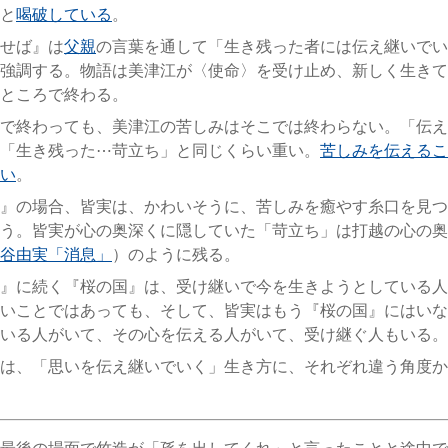
と
喝破している
。
せば』は
父親
の言葉を通して「生き残った者には伝え継いでい
強調する。物語は美津江が〈使命〉を受け止め、新しく生きて
ところで終わる。
で終わっても、美津江の苦しみはそこでは終わらない。「伝え
「生き残った⋯苛立ち」と同じくらい重い。
苦しみを伝えるこ
い
。
』の場合、皆実は、かわいそうに、苦しみを癒やす糸口を見つ
う。皆実が心の奥深くに隠していた「苛立ち」は打越の心の奥
谷由実「消息」
）のように残る。
』に続く『桜の国』は、受け継いで今を生きようとしている人
いことではあっても、そして、皆実はもう『桜の国』にはいな
いる人がいて、その心を伝える人がいて、受け継ぐ人もいる。
は、「思いを伝え継いでいく」生き方に、それぞれ違う角度か