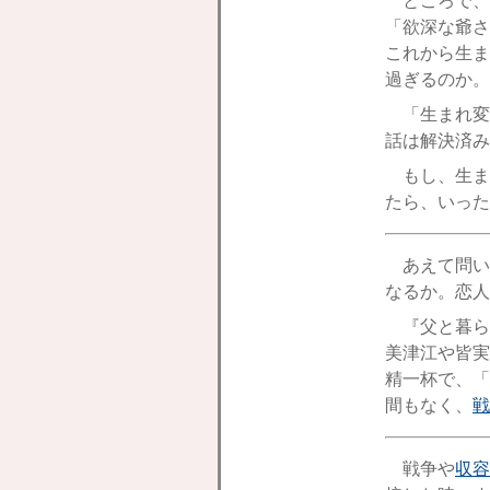
ところで、
「欲深な爺さ
これから生ま
過ぎるのか。
「生まれ変
話は解決済み
もし、生ま
たら、いった
あえて問い
なるか。恋人
『父と暮ら
美津江や皆実
精一杯で、「
間もなく、
戦
戦争や
収容