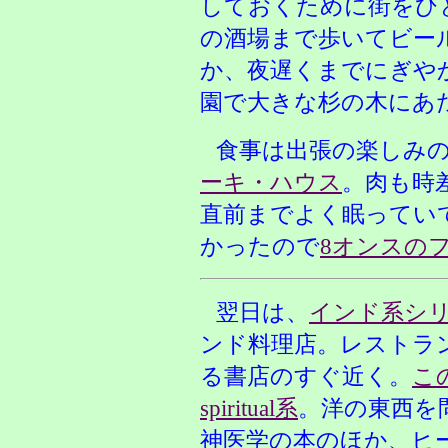
しておくために街をひ
の酒場まで歩いてビー
か、夜遅くまでにぎや
園で大きな杉の木にあ
食事は出張の楽しみ
ーキ・ハウス
。肉も時
直前までよく眠ってい
かったので
8オンスの
翌日は、
インド系シ
ンド料理店。レストラ
る書店のすぐ近く。
こ
spiritual系
。洋の東西を
神医学の本のほか、ヒ