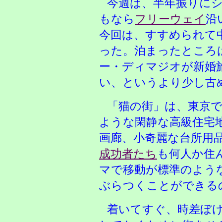
今週は、半年振りに
もなら
フリーウェイ
沿
今回は、すすめられて
った。泊まったところ
ー・ディマジオが新婚
い、というより少し古
「猫の街」
は、東京
ような閑静な高級住宅
画廊、小奇麗な台所用
成功者たち
も何人か住
マで移動が標準のよう
ぶらつくことができる
着いてすぐ、時差ぼ