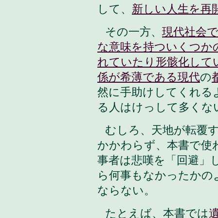
して、
新しい人生を再
その一方、
現代社会
な意味を持ついくつか
れていたり形骸化して
係が希薄である現代
の
然に手助けしてくれる
る人はけっして多くな
むしろ、天地が転覆
かかわらず、本書で使
事者は悲嘆を「回避」
ら何事もなかったかの
ならない。
たとえば、本書では