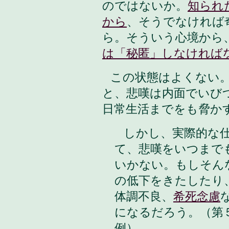
のではないか。
知られ
から
、そうでなければ
ら。そういう心境から
は「秘匿」しなければ
この状態はよくない
と、悲嘆は内面でいび
日常生活までをも脅か
しかし、実際的な仕
て、悲嘆をいつまで
いかない。もしそん
の低下をきたしたり
体調不良、
希死念慮
になるだろう。（第
例）