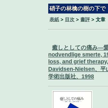
硝子の林檎の樹の下で
表紙
>
目次
>
書評
> 文章
癒しとしての痛み―愛
nodvendlige smerte, 19
loss, and grief therap
Davidsen-Niels
学術出版社、1998