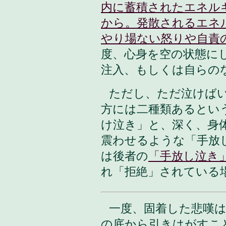
内に蓄積されたエネル
から。発散されるエネ
やり場ない怒りや自責
度、心身を空の状態に
注入、もしくは自らの
ただし、ただ泣けば
方には二種類あるとい
け泣き」と、深く、身
震わせるような「手放
は後者の
「手放し泣き
れ「拒絶」されている
一度
、固着した悲嘆
の底から引きはがすこ