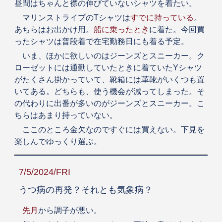
昼間はちゃんと襟の伸びていないシャツを着たい。
マリンストライプのTシャツは
すでに持っている
。
あちらはお出かけ用。
船に乗ったとき
に着た。今回買
ったシャツは普段着で在宅勤務日にも着る予定。
いま、ほかに欲しいのはジーンズとスニーカー。ク
ローゼットには通勤していたときに着ていたYシャツ
がたくさん掛かっていて、靴箱には革靴がいくつも置
いてある。どちらも、使う機会が減ってしまった。そ
の代わりに出番が多いのがジーンズとスニーカー。こ
ちらはあまり持っていない。
ここのところ金欠なのですぐには買えない。下見を
楽しんでゆっくり選ぶ。
7/5/2024/FRI
うつ病の再発？それとも気象病？
先月
から調子が悪い。