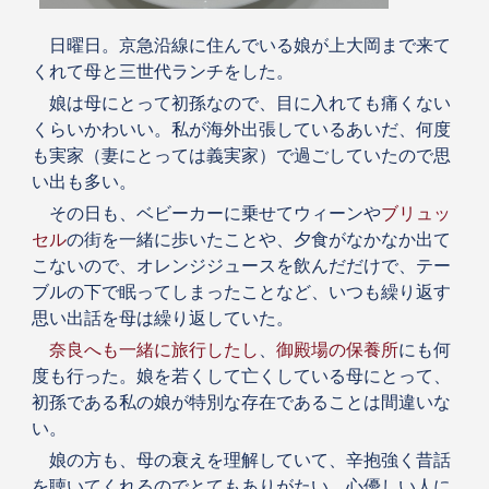
日曜日。京急沿線に住んでいる娘が上大岡まで来て
くれて母と三世代ランチをした。
娘は母にとって初孫なので、目に入れても痛くない
くらいかわいい。私が海外出張しているあいだ、何度
も実家（妻にとっては義実家）で過ごしていたので思
い出も多い。
その日も、ベビーカーに乗せてウィーンや
ブリュッ
セル
の街を一緒に歩いたことや、夕食がなかなか出て
こないので、オレンジジュースを飲んだだけで、テー
ブルの下で眠ってしまったことなど、いつも繰り返す
思い出話を母は繰り返していた。
奈良へも一緒に旅行したし
、
御殿場の保養所
にも何
度も行った。娘を若くして亡くしている母にとって、
初孫である私の娘が特別な存在であることは間違いな
い。
娘の方も、母の衰えを理解していて、辛抱強く昔話
を聴いてくれるのでとてもありがたい。心優しい人に