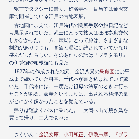
駅前でタクシーに乗り、称名寺へ。目当ては金沢文
庫で開催している江戸の古地図展。
古地図に加えて、江戸時代の関所手形や旅日記など
も展示されていた。武士にとって旅人はほぼ参勤交代
しかなかった。一方、庶民にとって旅は、さまざまな
制約がありつつも、参詣と湯治は許されていてかなり
盛んだったらしい。そのあたりの話は『ブラタモリ』
の伊勢編や箱根編でも見た。
1827年に作成された地元、金沢八景の
鳥瞰図
には平
成まで続いていた料亭、千代本が書き込まれていて驚
いた。千代本には、一度だけ祖母の法事のときに行っ
たことがある。豪華というよりは、出される料理の量
がとにかく多かったことを覚えている。
帰りは運よくバスに乗れた。上大岡へ出て焼き鳥を
買って帰り、二人で食べた。
さくいん：
金沢文庫
、
小田和正
、
伊勢志摩
、
『ブラ