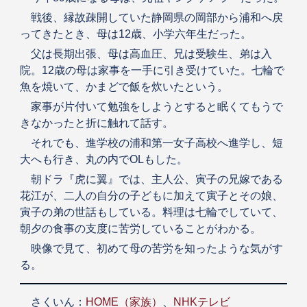
戦後、縁故疎開していた静岡県の岡部から浦和へ戻
ってきたとき、母は12歳、小学六年生だった。
父は長期出張、母は高血圧、兄は受験生、弟は入
院。12歳の母は家事を一手に引き受けていた。七輪で
魚を焼いて、かまどで飯を炊いたという。
家事が片付いて勉強をしようとすると眠くてもうで
きなかったと折に触れて話す。
それでも、進学校の浦和第一女子高校へ進学し、短
大へも行き、丸の内でOLもした。
朝ドラ『虎に翼』では、主人公、寅子の兄嫁である
花江が、二人の自分の子どもに加えて寅子とその娘、
寅子の弟の世話もしている。料理は七輪でしていて、
朝夕の食事の支度に苦労していることがわかる。
映像で見て、初めて母の苦労を知ったような気がす
る。
さくいん：
HOME（家族）
、
NHKテレビ