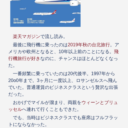
楽天マガジン
で流し読み。
最後に飛行機に乗ったのは
2019年秋の台北旅行
。ア
メリカや欧州となると、10年以上前のことになる。
飛
行機旅行が好き
なのに、チャンスはほとんどなくなっ
た。
一番頻繁に乗っていたのは20代後半。1997年から
20o0年まで。3ヶ月に一度以上、ロサンゼルスへ飛ん
でいた。普通運賃のビジネスクラスという贅沢な出張
だった。
おかげでマイルが溜まり、両親を
ウィーンとブリュ
ッセル
へ連れて行くこともできた。
でも、当時はビジネスクラスでも座席はフルフラッ
トにならなかった。