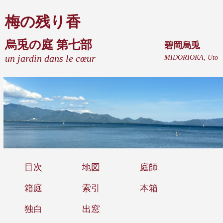
梅の残り香
烏兎の庭 第七部
碧岡烏兎
un jardin dans le cœur
MIDORIOKA, Uto
目次
地図
庭師
箱庭
索引
本箱
独白
出窓