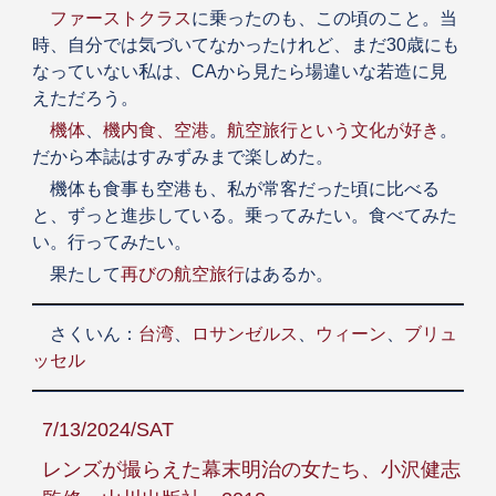
ファーストクラス
に乗ったのも、この頃のこと。当
時、自分では気づいてなかったけれど、まだ30歳にも
なっていない私は、CAから見たら場違いな若造に見
えただろう。
機体
、
機内食、空港
。
航空旅行という文化が好き
。
だから本誌はすみずみまで楽しめた。
機体も食事も空港も、私が常客だった頃に比べる
と、ずっと進歩している。乗ってみたい。食べてみた
い。行ってみたい。
果たして
再びの航空旅行
はあるか。
さくいん：
台湾
、
ロサンゼルス
、
ウィーン
、
ブリュ
ッセル
7/13/2024/SAT
レンズが撮らえた幕末明治の女たち、小沢健志