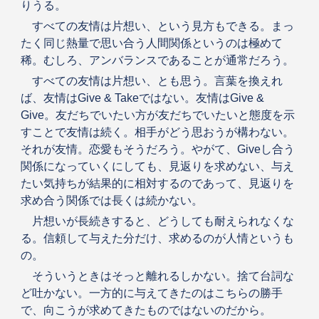
りうる。
すべての友情は片想い、という見方もできる。まっ
たく同じ熱量で思い合う人間関係というのは極めて
稀。むしろ、アンバランスであることが通常だろう。
すべての友情は片想い、とも思う。言葉を換えれ
ば、友情はGive & Takeではない。友情はGive &
Give。友だちでいたい方が友だちでいたいと態度を示
すことで友情は続く。相手がどう思おうが構わない。
それが友情。恋愛もそうだろう。やがて、Giveし合う
関係になっていくにしても、見返りを求めない、与え
たい気持ちが結果的に相対するのであって、見返りを
求め合う関係では長くは続かない。
片想いが長続きすると、どうしても耐えられなくな
る。信頼して与えた分だけ、求めるのが人情というも
の。
そういうときはそっと離れるしかない。捨て台詞な
ど吐かない。一方的に与えてきたのはこちらの勝手
で、向こうが求めてきたものではないのだから。