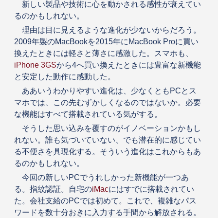
新しい製品や技術に心を動かされる感性が衰えてい
るのかもしれない。
理由は目に見えるような進化が少ないからだろう。
2009年製のMacBookを2015年にMacBook Proに買い
換えたときには軽さと薄さに感激した。スマホも、
iPhone 3GS
から4へ買い換えたときには豊富な新機能
と安定した動作に感動した。
ああいうわかりやすい進化は、少なくともPCとス
マホでは、この先むずかしくなるのではないか。必要
な機能はすべて搭載されている気がする。
そうした思い込みを覆すのがイノベーションかもし
れない。誰も気づいていない、でも潜在的に感じてい
る不便さを具現化する。そういう進化はこれからもあ
るのかもしれない。
今回の新しいPCでうれしかった新機能が一つあ
る。指紋認証。自宅の
iMac
にはすでに搭載されてい
た。会社支給のPCでは初めて。これで、複雑なパス
ワードを数十分おきに入力する手間から解放される。