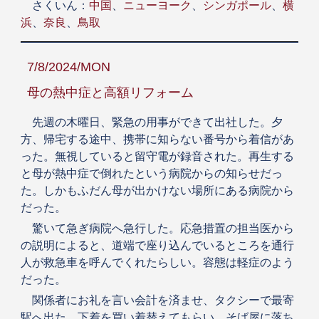
さくいん：
中国
、
ニューヨーク
、
シンガポール
、
横
浜
、
奈良
、
鳥取
7/8/2024/MON
母の熱中症と高額リフォーム
先週の木曜日、緊急の用事ができて出社した。夕
方、帰宅する途中、携帯に知らない番号から着信があ
った。無視していると留守電が録音された。再生する
と母が熱中症で倒れたという病院からの知らせだっ
た。しかもふだん母が出かけない場所にある病院から
だった。
驚いて急ぎ病院へ急行した。応急措置の担当医から
の説明によると、道端で座り込んでいるところを通行
人が救急車を呼んでくれたらしい。容態は軽症のよう
だった。
関係者にお礼を言い会計を済ませ、タクシーで最寄
駅へ出た。下着を買い着替えてもらい、そば屋に落ち