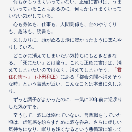
何もかもうまくいっていない。正確に書けば、うま
くいっていることもあるのに、何もかもうまくいって
いない気がしている。
心も身体も、仕事も、人間関係も、金のやりくり
も、趣味も、読書も。
久しぶりに、頭がぬるま湯に浸かったようにぼんや
りしている。
どこかに消えてしまいたい気持ちにもときどきな
る。「死にたい」とは違う。これも正確に書けば、消
えてしまいたいのではなく、消えてしまいそう。
「君
住む街へ」（小田和正）
にある「都会の闇へ消えそう
な時」という言葉が近い。こんなことは本当に久しぶ
り。
ずっと調子がよかったのに、一気に10年前に逆戻り
した気がする。
辛うじて、酒には溺れていない。営業職をしていた
頃は、虚無感を紛らすために酒を呑み、さらに虚しい
気持ちになり、眠りも浅くなるという悪循環に陥って