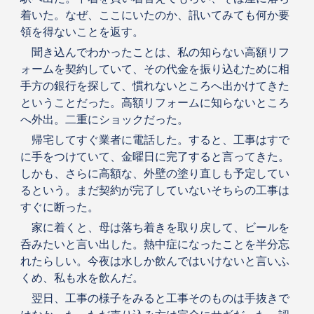
着いた。なぜ、ここにいたのか、訊いてみても何か要
領を得ないことを返す。
聞き込んでわかったことは、私の知らない高額リフ
ォームを契約していて、その代金を振り込むために相
手方の銀行を探して、慣れないところへ出かけてきた
ということだった。高額リフォームに知らないところ
へ外出。二重にショックだった。
帰宅してすぐ業者に電話した。すると、工事はすで
に手をつけていて、金曜日に完了すると言ってきた。
しかも、さらに高額な、外壁の塗り直しも予定してい
るという。まだ契約が完了していないそちらの工事は
すぐに断った。
家に着くと、母は落ち着きを取り戻して、ビールを
呑みたいと言い出した。熱中症になったことを半分忘
れたらしい。今夜は水しか飲んではいけないと言いふ
くめ、私も水を飲んだ。
翌日、工事の様子をみると工事そのものは手抜きで