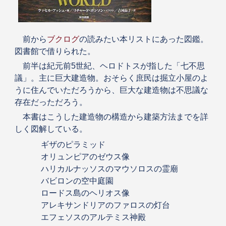
前から
ブクログ
の読みたい本リストにあった図鑑。
図書館で借りられた。
前半は紀元前5世紀、ヘロドトスが指した「七不思
議」。主に巨大建造物。おそらく庶民は掘立小屋のよ
うに住んでいただろうから、巨大な建造物は不思議な
存在だっただろう。
本書はこうした建造物の構造から建築方法までを詳
しく図解している。
ギザのピラミッド
オリュンピアのゼウス像
ハリカルナッソスのマウソロスの霊廟
バビロンの空中庭園
ロードス島のヘリオス像
アレキサンドリアのファロスの灯台
エフェソスのアルテミス神殿