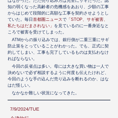
はなかった。ただ売り込み方は完全にサギだった。認
知の弱くなった高齢者の危機感をあおり、少額の工事
からはじめて段階的に高額な工事を契約させようとし
ていた。毎日
首都圏ニュース
で
「STOP、サギ被害、
私たちはだまされない」
を見ているのに一番身近なと
ころで被害を受けてしまった。
ATMからの振り込みでは、銀行側が二重三重にサギ
防止策をとっていることがわかった。でも、正式に契
約してしまい、工事も完了しているものは支払わなけ
ればならない。
今回の反省点は多い。母には大きな買い物は一人で
決めないで必ず相談するように何度も伝えたけれど、
今回のような手の込んだ売り込みを断れるのか、はな
はだ怪しい。
なかなか難しい状況になってきた。
7/9/2024/TUE