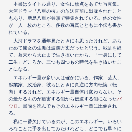
本書はタイトル通り、女性に焦点をあてた写真集。
大河ドラマ『八重の桜』の放送直前に出版されたこと
もあり、新島八重が巻頭で特集されている。他の女性
が一人一枚のところ、多数の写真とともに小伝も書か
れている。
大河ドラマを通年見たときにも思ったけれど、あら
ためて彼女の生涯は波瀾万丈だったと思う。戦乱を経
て、幕末から大正まで生き抜いたから、「一身にして
二生」どころか、三つも四つもの時代を生き抜いたこ
とになる。
エネルギー量が多い人は確かにいる。作家、芸人、
起業家、政治家。彼らはときに真逆に方向転換（転
向）するけれど、エネルギー量自体は変わらない。そ
の最たるものが迫害する側から伝道する側になった
パ
ウロ
。書簡を読んでもそのエネルギー量に圧倒され
る。
私に一番欠けているのが、このエネルギー。いろい
ろなことに手を出してみたけれども、どこでも早々に