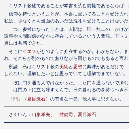
キリスト教徒であることが本書を読む前提であるならば、
信仰を持つということが、本書に書いてることを受け入れ
私は、少なくとも当面のあいだは洗礼を受けることはないだ
一つ、参考になったことは、人間は、唯一無二の、かけが
環境や人間関係のなかに存在しているという人間観。アトミ
点には共感できた。
そこに
イエス
がどのように介在するのか。わからない。ま
れ、それらが別のものでありながら同じものでもあると言わ
所詮、私はキリスト教の
美術
と
思想
に興味があるだけで、
しれない。理解したいとは思っていても理解できていない。
彼は門を通る人ではなかった。また門を通らないで済む
は門の下に立ち竦すくんで、日の暮れるのを待つべき不
『門』（夏目漱石）
の有名な一節。他人事に思えない。
さくいん：
山形孝夫
、
土井健司
、
夏目漱石