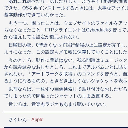
あれこれ調べたり、試したりして、ようやくTimeMachi
できた。OSを再インストールするときには、大事なファイ
基本動作ができていなかった。
もう一つ、困ったことは、ウェブサイトのファイルをアッ
らなくなったこと。FTPクライエントはCyberduckを使ってい
から復元しても設定が復元されない。
日曜日の夜、0時近くなって試行錯誤の上に設定が完了し
ようになった。この設定もメモ帳に保存しておくことにした
今のところ、動作に問題はない。残る問題はミュージック
から読み込みなおしたところ、これまでアルバムごとに貼り
されない。「アートワークを取得」のコマンドを使うと、自
るようになるものの、ときどき正しくないジャケットを表示
以前ならば、一枚ずつ画像検索して貼り付けなおしただろ
てしまったので間違ったジャケットのまま放置する。
近ごろは、音楽もラジオもあまり聴いていない。
さくいん：
Apple