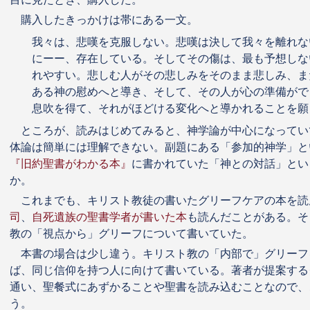
購入したきっかけは帯にある一文。
我々は、悲嘆を克服しない。悲嘆は決して我々を離れな
にーー、存在している。そしてその傷は、最も予想しな
れやすい。悲しむ人がその悲しみをそのまま悲しみ、ま
ある神の慰めへと導き、そして、その人が心の準備がで
息吹を得て、それがほどける変化へと導かれることを願
ところが、読みはじめてみると、神学論が中心になってい
体論は簡単には理解できない。副題にある「参加的神学」と
『旧約聖書がわかる本』
に書かれていた「神との対話」とい
か。
これまでも、キリスト教徒の書いたグリーフケアの本を読
司
、
自死遺族の聖書学者が書いた本
も読んだことがある。そ
教の「視点から」グリーフについて書いていた。
本書の場合は少し違う。キリスト教の「内部で」グリーフ
ば、同じ信仰を持つ人に向けて書いている。著者が提案する
通い、聖餐式にあずかることや聖書を読み込むことなので、
う。