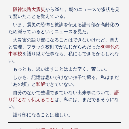
阪神淡路大震災
から29年。朝のニュースで惨状を見
て驚いたことを覚えている。
いま、震災の恐怖と教訓を伝える語り部が高齢化の
ため減っているというニュースを見た。
大災害の語り部になることはできないけれど、暴力
と管理、ブラック校則でがんじがらめだった
80年代の
中学校
を語り継ぐ仕事なら、私にもできるかもしれな
い。
もっとも、思い出すことはまだ辛く、苦しい。
しかも、記憶は思いがけない拍子で蘇る。私はまだ
「あの頃」と
和解
できていない。
自分のなかで整理できていない出来事について、
語
り部となり伝えること
は、私には、まだできそうにな
い。
語り部になることは難しい。