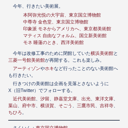
今年、行きたい美術展。
本阿弥光悦の大宇宙、東京国立博物館
中尊寺 金色堂、東京国立博物館
印象派 モネからアメリカへ、東京都美術館
マティス 自由なフォルム、国立新美術館
モネ 睡蓮のとき、西洋美術館
今年は改修工事のために閉館していた
横浜美術館
と
三菱一号館美術館
が再開する。これも楽しみ。
アーティゾン
や
ホキ
など行ったことのない美術館へ
も行きたい。
行きつけの美術館は企画を見落とさないように
X（旧Twitter）でフォローする。
近代美術館
、
汐留
、
静嘉堂文庫
、
出光
、
東洋文庫
、
葉山
、
府中市
、
横須賀
、
そごう
、
三鷹市民
、
吉祥寺
、
ちひろ
。
さくいん：
東京国立博物館