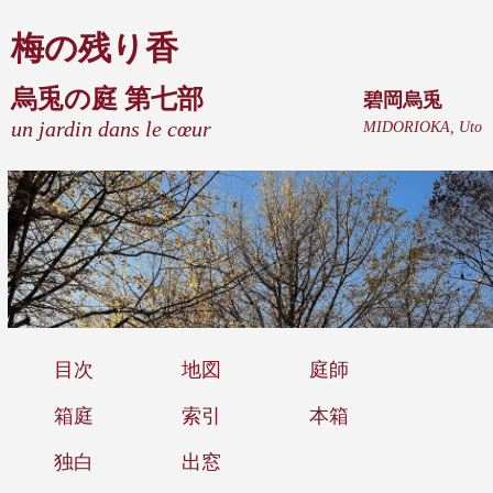
梅の残り香
烏兎の庭 第七部
碧岡烏兎
un jardin dans le cœur
MIDORIOKA, Uto
目次
地図
庭師
箱庭
索引
本箱
独白
出窓