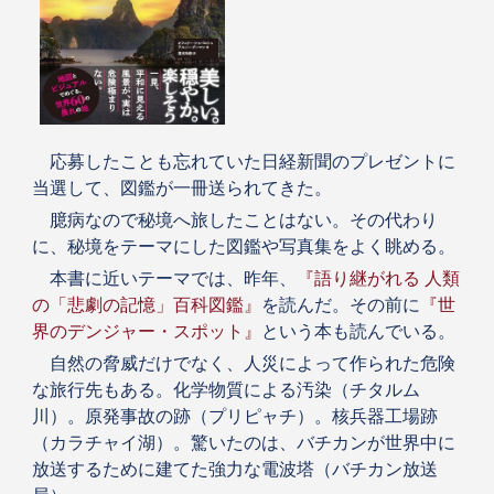
応募したことも忘れていた日経新聞のプレゼントに
当選して、図鑑が一冊送られてきた。
臆病なので秘境へ旅したことはない。その代わり
に、秘境をテーマにした図鑑や写真集をよく眺める。
本書に近いテーマでは、昨年、
『語り継がれる 人類
の「悲劇の記憶」百科図鑑』
を読んだ。その前に
『世
界のデンジャー・スポット』
という本も読んでいる。
自然の脅威だけでなく、人災によって作られた危険
な旅行先もある。化学物質による汚染（チタルム
川）。原発事故の跡（プリピャチ）。核兵器工場跡
（カラチャイ湖）。驚いたのは、バチカンが世界中に
放送するために建てた強力な電波塔（バチカン放送