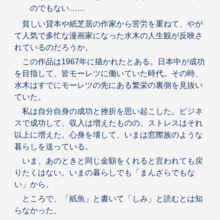
のでもない……
貧しい貸本や紙芝居の作家から苦労を重ねて、やが
て人気で多忙な漫画家になった水木の人生観が反映さ
れているのだろうか。
この作品は1967年に描かれたとある。日本中が成功
を目指して、皆モーレツに働いていた時代。その時、
水木はすでにモーレツの先にある繁栄の裏側を見抜い
ていた。
私は自分自身の成功と挫折を思い起こした。ビジネ
スで成功して、収入は増えたものの、ストレスはそれ
以上に増えた。心身を壊して、いまは窓際族のような
暮らしを送っている。
いま、あのときと同じ金額をくれると言われても戻
りたくはない。いまの暮らしでも「まんざらでもな
い」から。
ところで、「紙魚」と書いて「しみ」と読むとは知
らなかった。