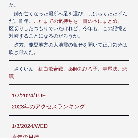
た。
姉が亡くなった場所へ足を運び、しばらくたたずん
だ。昨年、
これまでの気持ちを一冊の本にまとめ
、一
区切りしたつもりでいたけれど、今年も、この記憶と
対峙することになるのだろうか。
夕方、能登地方の大地震の報せを聞いて正月気分は
吹き飛んだ。
さくいん：
紅白歌合戦
、
薬師丸ひろ子
、
寺尾聰
、
悲
嘆
1/2/2024/TUE
2023年のアクセスランキング
1/3/2024/WED
今年の目標