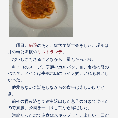
土曜日。
病院
のあと、家族で新年会をした。場所は
井の頭公園横の
リストランテ
。
おいしさもさることながら、量もたっぷり。
キノコのスープ、寒鰤のカルパッチョ、名物の蟹の
パスタ。メインは牛ホホ肉のワイン煮。どれもおいし
かった。
他愛もない会話をしながらの食事は楽しいひとと
き。
前夜の呑み過ぎで途中退出した息子の分まで食べた
ので満腹。公園を一回りしてから帰宅した。
満腹だったので夕食はスキップした。楽しい一日だ