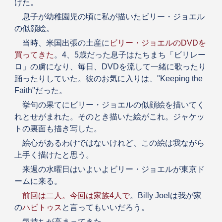
けた。
息子が幼稚園児の頃に私が描いたビリー・ジョエル
の似顔絵。
当時、米国出張の土産に
ビリー・ジョエルのDVDを
買ってきた
。4、5歳だった息子はたちまち「ビリレー
ロ」の虜になり、毎日、DVDを流して一緒に歌ったり
踊ったりしていた。彼のお気に入りは、"Keeping the
Faith"だった。
挙句の果てにビリー・ジョエルの似顔絵を描いてく
れとせがまれた。そのとき描いた絵がこれ。ジャケッ
トの裏面も描き写した。
絵心があるわけではないけれど、この絵は我ながら
上手く描けたと思う。
来週の水曜日はいよいよビリー・ジョエルが東京ド
ームに来る。
前回は二人。今回は家族4人で
。Billy Joelは我が家
の
ハビトゥス
と言ってもいいだろう。
気持ちが高まってきた。