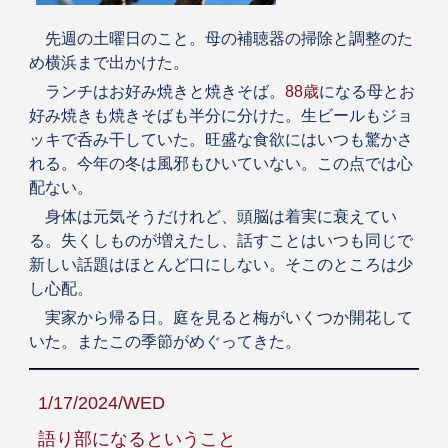
先週の土曜日のこと。母の補聴器の掃除と調整のた
め横浜まで出かけた。
ランチはお好み焼きと焼きそば。
88歳
になる母とお
好み焼きも焼きそばも半分に分けた。生ビールもジョ
ッキで呑み干していた。旺盛な食欲にはいつも驚かさ
れる。今年の冬は風邪もひいていない。この点では心
配ない。
身体は元気そうだけれど、頭脳は着実に衰えてい
る。失くしものが増えたし、話すことはいつも同じで
新しい話題はほとんど口にしない。そこのところは少
し心配。
実家から帰る日。庭を見ると梅がいくつか開花して
いた。またこの季節がめぐってきた。
1/17/2024/WED
語り部になるということ