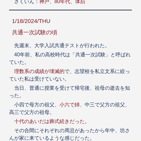
さくいん：
神戸
、
80年代
、
体罰
1/18/2024/THU
共通一次試験の頃
先週末、大学入試共通テストが行われた。
40年前、私の高校時代は「共通一次試験」と呼ばれ
ていた。
理数系の成績が壊滅的
で、志望校を私立文系に絞っ
ていた私は受けていない。
当日、普通に授業を受けて帰宅後、祖母の逝去を知
った。
小四で母方の祖父、
小六で姉
、中三で父方の祖父、
高三で父方の祖母。
十代のあいだは葬式続きだった
。
その合間にそれぞれの周忌があったから年中、坊さ
んが家に来ているような感じだった。