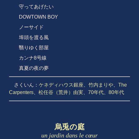
守ってあげたい
DOWTOWN BOY
ノーサイド
埠頭を渡る風
翳りゆく部屋
カンナ8号線
真夏の夜の夢
さくいん：
ケネディハウス銀座
、
竹内まりや
、
The
Carpenters
、
松任谷（荒井）由実
、
70年代
、
80年代
烏兎の庭
un jardin dans le cœur