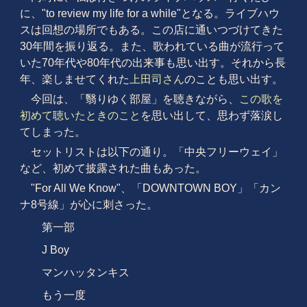
に、"to review my life for a while"となる。ライブハウ
スは回想の場所でもある。この店に通いつづけてきた
30年間を振り返る。また、歌われている曲が流行って
いた70年代や80年代の出来事も思い出す。それから長
年、楽しませてくれた
上田司さん
のことも思い出す。
今回は、「翳りゆく部屋」を聴きながら、
この歌を
初めて聴いたときのこと
を思い出して、思わず落涙し
てしまった。
セットリストは以下の通り。「中央フリーウェイ」
など、初めて披露された曲もあった。
"For All We Know"、「DOWNTOWN BOY」「カン
ナ8号線」が心に刺さった。
第一部
J Boy
マンハッタンキス
もう一度