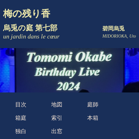
梅の残り香
烏兎の庭 第七部
碧岡烏兎
un jardin dans le cœur
MIDORIOKA, Uto
目次
地図
庭師
箱庭
索引
本箱
独白
出窓