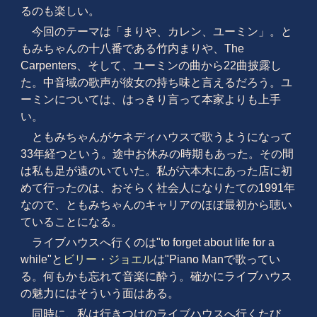
るのも楽しい。
今回のテーマは「まりや、カレン、ユーミン」。と
もみちゃんの十八番である竹内まりや、The
Carpenters、そして、ユーミンの曲から22曲披露し
た。中音域の歌声が彼女の持ち味と言えるだろう。ユ
ーミンについては、はっきり言って本家よりも上手
い。
ともみちゃんがケネディハウスで歌うようになって
33年経つという。途中お休みの時期もあった。その間
は私も足が遠のいていた。私が六本木にあった店に初
めて行ったのは、おそらく社会人になりたての1991年
なので、ともみちゃんのキャリアのほぼ最初から聴い
ていることになる。
ライブハウスへ行くのは"to forget about life for a
while"と
ビリー・ジョエル
は"Piano Manで歌ってい
る。何もかも忘れて音楽に酔う。確かにライブハウス
の魅力にはそういう面はある。
同時に、私は行きつけのライブハウスへ行くたび