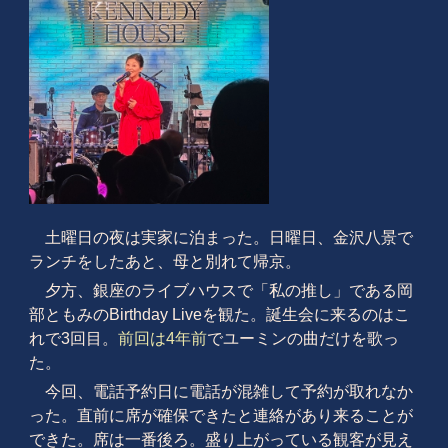
土曜日の夜は実家に泊まった。日曜日、金沢八景で
ランチをしたあと、母と別れて帰京。
夕方、銀座のライブハウスで「私の推し」である岡
部ともみのBirthday Liveを観た。誕生会に来るのはこ
れで3回目。
前回は4年前
でユーミンの曲だけを歌っ
た。
今回、電話予約日に電話が混雑して予約が取れなか
った。直前に席が確保できたと連絡があり来ることが
できた。席は一番後ろ。盛り上がっている観客が見え