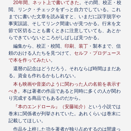
20年間、ネット上で書いてきた
。その間、校正・校
閲、リンク・チェックをずっと自力でしている。これ
までに書いた文章を読み返すと、いまだに誤字脱字や
事実誤認、そしてリンク間違いが見つかる。行末を文
節で区切ることも書くときに注意していても、あとか
らできていないところがしばしば見つかる。
編集から、校正・校閲、
印刷
、
装丁
・製本まで、信
頼のおける人たちを見つけて、
セルフ・プロデュース
で本を作ってみたい
。
還暦の記念はどうだろう。それならば時間はまだあ
る。資金も作れるかもしれない。
本も映画や音楽のように関わった人の名前を表示す
べき
。本は著者の作品であると同時に多くの人が関わ
り完成する商品でもあるのだから。
『本のエンドロール』（安藤祐介）
という小説では
巻末に関係者が列挙されていた。あれくらいは巻末に
記載してほしい。
作品を上梓した功を著者が独り占めするのは間違っ