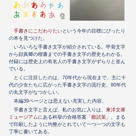
手書きにこだわりたい
という今年の目標にぴったり
の本を見つけた。
いろいろな手書き文字が紹介されている。甲骨文字
から顔真卿の楷書までの手書き文字の歴史もわかる。
付録には歴史上の有名人の手書き文字がずらりと並ん
でいる。
とくに注目したのは、70年代から現在まで、主に十
代の少女たちに広がった手書き文字の流行史。80年代
の丸文字がなつかしい。
本編39ページとは思えない充実した内容。
手書き文字と言えば、私のお気に入りは、
東洋文庫
ミュージアム
にある科挙の合格答案
「殿試策」
。まる
で印刷したように均整がとれていて一つ一つの文字も
丁寧に書いてある。