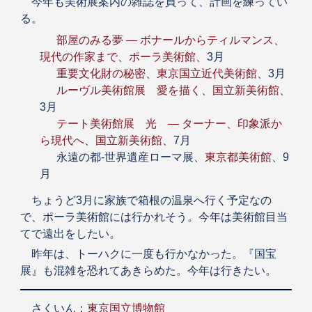
今年も美術展案内の雑誌を買って、計画を練ってい
る。
部屋のみる夢 ― ボナールからティルマンス、
現代の作家まで
、
ポーラ美術館
、3月
重要文化財の秘密
、
東京国立近代美術館
、3月
ルーヴル美術館展 愛を描く
、
国立新美術館
、
3月
テート美術館展 光 ― ターナー、印象派か
ら現代へ
、
国立新美術館
、7月
永遠の都-世界遺産ローマ展、
東京都美術館
、9
月
ちょうど3月に家族で箱根の温泉へ行く予定なの
で、ポーラ美術館には行かれそう。今年は美術館目当
てで遠出をしたい。
昨年は、トーハクに一度も行かなかった。『国宝
展』も混雑を恐れてあきらめた。今年は行きたい。
さくいん：
東京国立博物館