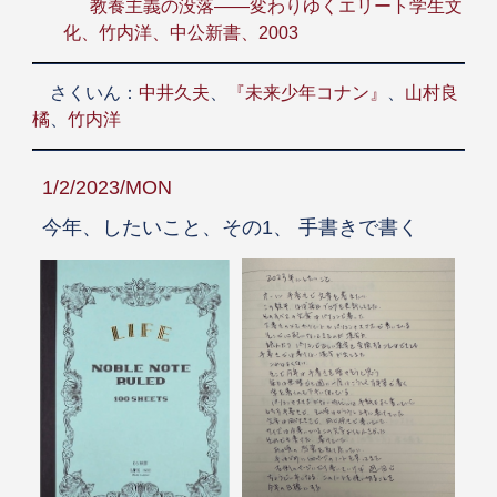
教養主義の没落――変わりゆくエリート学生文
化、竹内洋、中公新書、2003
さくいん：
中井久夫
、
『未来少年コナン』
、
山村良
橘
、
竹内洋
1/2/2023/MON
今年、したいこと、その1、 手書きで書く