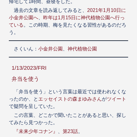
帰宅して1時間、昼寝をした。
過去の文章を読み返してみると、
2021年1月10日に
小金井公園へ
、
昨年は1月15日に神代植物公園へ行っ
ている
。この時期、梅を見たくなる習性があるのだろ
う。
さくいん：
小金井公園
、
神代植物公園
1/13/2023/FRI
弁当を使う
「弁当を使う」という言葉は最近では使われなくな
ったのか、と
エッセイストの森まゆみさん
が
ツイート
で疑問を呈していた。
この言葉、どこかで聞いたことがあると思い、探し
てみたら見つかった。
『未来少年コナン』
、
第23話
。