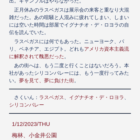
出。ギャンブルはやらなかった。
正月休みのラスベガスは展示会の来客と重なり大混
雑だった。あの喧騒と人混みに疲れてしまい、しまい
には空いた時間は部屋でイグナチオ・デ・ロヨラの自
伝を読んでいた。
ラスベガスには何でもあった。ニューヨーク、パ
リ、ベネチア、エジプト。どれも
アメリカ資本主義流
に解釈されて醜悪だった
。
あの街へは、もう二度と行くことはないだろう。本
社があったシリコンバレーには、もう一度行ってみた
い。
夢を見て、夢に負けた街
。
さくいん：
ラスベガス
、
イグナチオ・デ・ロヨラ
、
シリコンバレー
1/12/2023/THU
梅林、小金井公園