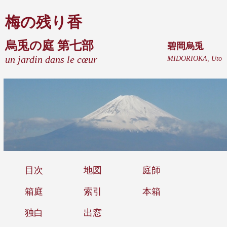
梅の残り香
烏兎の庭 第七部
碧岡烏兎
un jardin dans le cœur
MIDORIOKA, Uto
目次
地図
庭師
箱庭
索引
本箱
独白
出窓