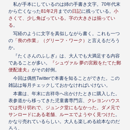
私が手本にしているのは姉の手書き文字。70年代末
から亡くなった
81年2月
までの
日記
に残っている。
小
さくて、少し角ばっている。字の大きさは揃ってい
る
。
写経のように文字を真似しながら書く。これも一つ
の
「喪の作業」（グリーフ・ワーク）
と言えるだろう
か。
『たくさんのふしぎ』は、大人でも大満足する内容
であることが多い。
『シュヴァル 夢の宮殿をたてた郵
便配達夫』
がその好例。
今回は偶然Twitterで本書を知ることができた。この
雑誌は毎月チェックしておかなければいけない。
本書は、年末に吉祥寺へ出かけたときに購入した。
表参道から移ってきた児童書専門店、
クレヨンハウス
では売り切れで、ジュンク堂にもなかった。ダメ元で
サンロードにある老舗、ルーエでようやく見つけた
。
かなり売れているらしい。大人も楽しめる絵本なのだ
ろう。