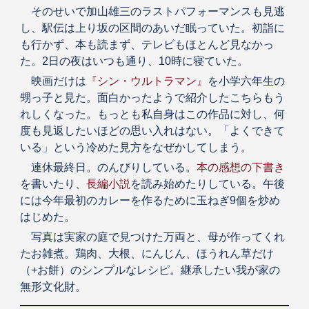
そのせいで加山雄三のラストパフォーマンスも見逃
し、駅伝は上り坂の区間のあいだ眠っていた。初詣に
も行かず、本も読まず、テレビもほとんど見なかっ
た。2日の夜はいつも通り、10時に寝ていた。
映画だけは
『シン・ウルトラマン』
を小学六年生の
甥っ子と見た。面白かったようで紹介したこちらもう
れしくなった。もっとも私自身はこの作品に対し、何
度も見返したいほどの思い入れはない。「よくできて
いる」という冷めた見方をなぜかしてしまう。
連休最終日。のんびりしている。
本の感想の下書き
を書いたり、
長編小説
を読み始めたりしている。午後
には今年最初のカレーを作るために玉ねぎ9個を炒め
はじめた。
写真は実家の庭で見つけた万両と、母が作ってくれ
たお雑煮。鶏肉、大根、にんじん、ほうれん草だけ
（+お餅）のシンプルなレシピ。継承したい我が家の
無形文化財。