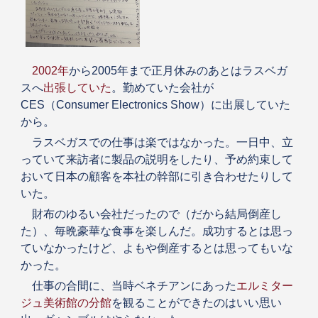
2002年
から2005年まで正月休みのあとはラスベガ
スへ
出張していた
。勤めていた会社が
CES（Consumer Electronics Show）に出展していた
から。
ラスベガスでの仕事は楽ではなかった。一日中、立
っていて来訪者に製品の説明をしたり、予め約束して
おいて日本の顧客を本社の幹部に引き合わせたりして
いた。
財布のゆるい会社だったので（だから結局倒産し
た）、毎晩豪華な食事を楽しんだ。成功するとは思っ
ていなかったけど、よもや倒産するとは思ってもいな
かった。
仕事の合間に、当時ベネチアンにあった
エルミター
ジュ美術館の分館
を観ることができたのはいい思い