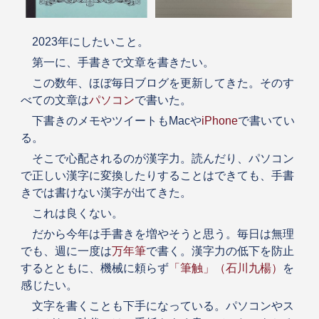
2023年にしたいこと。
第一に、手書きで文章を書きたい。
この数年、ほぼ毎日ブログを更新してきた。そのす
べての文章は
パソコン
で書いた。
下書きのメモやツイートもMacや
iPhone
で書いてい
る。
そこで心配されるのが漢字力。読んだり、パソコン
で正しい漢字に変換したりすることはできても、手書
きでは書けない漢字が出てきた。
これは良くない。
だから今年は手書きを増やそうと思う。毎日は無理
でも、週に一度は
万年筆
で書く。漢字力の低下を防止
するとともに、機械に頼らず
「筆触」（石川九楊）
を
感じたい。
文字を書くことも下手になっている。パソコンやス