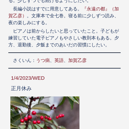
る。少しずつでも続けるようにしたい。
長編小説はすでに用意してある。
『永遠の都』（加
賀乙彦）
。文庫本で全七巻。寝る前に少しずつ読み、
夜の楽しみにする。
ピアノは前からしたいと思っていたこと。子どもが
練習していた電子ピアノもやさしい教則本もある。夕
方、退勤後、夕飯までのあいだの習慣にしたい。
さくいん：
うつ病
、
英語
、
加賀乙彦
1/4/2023/WED
正月休み