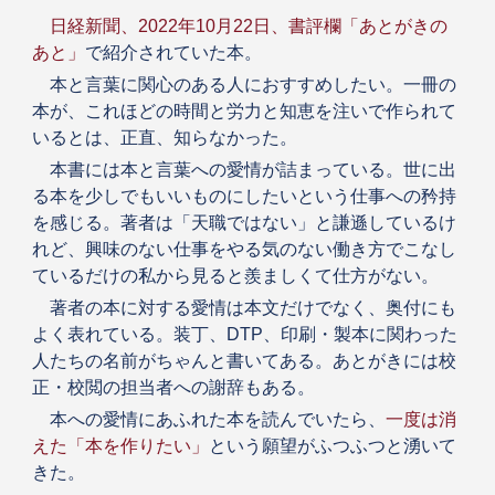
日経新聞、2022年10月22日、書評欄「あとがきの
あと」
で紹介されていた本。
本と言葉に関心のある人におすすめしたい。一冊の
本が、これほどの時間と労力と知恵を注いで作られて
いるとは、正直、知らなかった。
本書には本と言葉への愛情が詰まっている。世に出
る本を少しでもいいものにしたいという仕事への矜持
を感じる。著者は「天職ではない」と謙遜しているけ
れど、興味のない仕事をやる気のない働き方でこなし
ているだけの私から見ると羨ましくて仕方がない。
著者の本に対する愛情は本文だけでなく、奥付にも
よく表れている。装丁、DTP、印刷・製本に関わった
人たちの名前がちゃんと書いてある。あとがきには校
正・校閲の担当者への謝辞もある。
本への愛情にあふれた本を読んでいたら、
一度は消
えた
「本を作りたい」
という願望がふつふつと湧いて
きた。