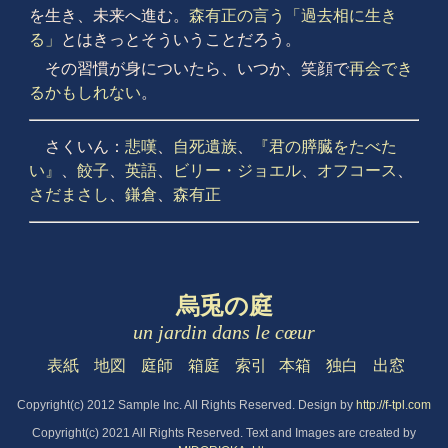
を生き、未来へ進む。
森有正の言う「過去相に生き
る」
とはきっとそういうことだろう。
その習慣が身についたら、いつか、笑顔で
再会でき
るかもしれない
。
さくいん：
悲嘆
、
自死遺族
、
『君の膵臓をたべた
い』
、
餃子
、
英語
、
ビリー・ジョエル
、
オフコース
、
さだまさし
、
鎌倉
、
森有正
烏兎の庭
un jardin dans le cœur
表紙
地図
庭師
箱庭
索引
本箱
独白
出窓
Copyright(c) 2012 Sample Inc. All Rights Reserved. Design by
http://f-tpl.com
Copyright(c) 2021 All Rights Reserved. Text and Images are created by