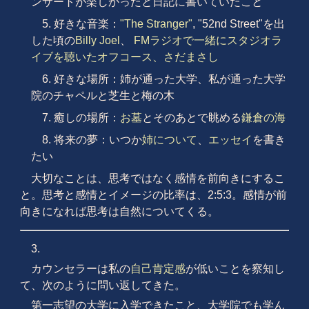
ンサートが楽しかったと日記に書いていたこと
5. 好きな音楽：
"The Stranger"
, "52nd Street"を出
した頃の
Billy Joel
、
FMラジオで一緒にスタジオラ
イブを聴いたオフコース、さだまさし
6. 好きな場所：姉が通った大学、私が通った大学
院のチャペルと芝生と梅の木
7. 癒しの場所：
お墓
とそのあとで眺める
鎌倉の海
8. 将来の夢：いつか
姉について
、
エッセイ
を書き
たい
大切なことは、思考ではなく感情を前向きにするこ
と。思考と感情とイメージの比率は、2:5:3。感情が前
向きになれば思考は自然についてくる。
3.
カウンセラーは私の
自己肯定感
が低いことを察知し
て、次のように問い返してきた。
第一志望の大学に入学できたこと、大学院でも学ん