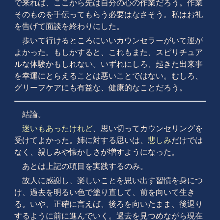
で来れば、ここから先は自分の心の作業だろう。作業
そのものを手伝ってもらう必要はなさそう。私はお礼
を告げて面談を終わりにした。
歩いて行けるところにいいカウンセラーがいて運が
よかった。もしかすると、これもまた、スピリチュア
ルな体験かもしれない。いずれにしろ、起きた出来事
を幸運にとらえることは悪いことではない。むしろ、
グリーフケアにも有益な、健康的なことだろう。
結論。
迷いもあったけれど
、思い切ってカウンセリングを
受けてよかった。姉に対する思いは、
悲しみ
だけでは
なく、親しみや懐かしさが増すようになった。
あとは上記の項目を実践するのみ。
故人に感謝し、楽しいことを思い出す習慣を身につ
け、過去を明るい色で塗り直して、前を向いて生き
る。いや、正確に言えば、後ろを向いたまま、後退り
するように前に進んでいく。過去を見つめながら現在