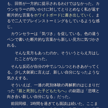
も、回答が一方的に提示されるわけではなかった。カ
ウンセラーの問いかけに対してとりとめなく私が返す
断片的な言葉を
ホワイトボードに書き出していく
。ま
るで二人でブレインストーミングをしているような感
じ。
カウンセラーは「気づき」を促している。色の違う
ペンで書いた断片的な言葉から新しい見方に気づかさ
れる。
そんな見方もあったのか。そういうとらえ方はし
たことがなかった。
そんな反応が自分の中でふつふつとわきあがってく
る。少し大袈裟に言えば、新しい自分になったような
気さえする。
そういえば、一連の死別体験の再解釈のはじまりだ
った
『親と死別した子どもたちへ』
の副題は「悲嘆と
向き合い新しい自分になる」だった。
前回同様、1時間を過ぎても面談は続いた。ここま