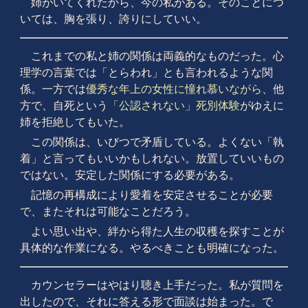
姉がいてくれたから、今の私がある。そのことにつ
いては、胸を張り、誇りにしていい。
これまでの私と姉の関係は両義的なものだった。心
理学の言葉では「とらわれ」とも言われるような関
係。一方では
優秀な年上の女性に憧れ慕いながら
、他
方で、自死という
「公認されない」死別体験
がゆえに
姉を拒絶してもいた。
この関係は、いびつで矛盾している。よくない「執
着」と言ってもいいかもしれない。放置していいもの
ではない。安定した関係にする必要がある。
記憶の再構成により愛着を安定させることが必要
で、またそれは可能なことだろう。
よい思い出や、絆から得た人生の収穫を探すことが
具体的な作業になる。やるべきことも明確になった。
カウンセラーはやはり聴き上手だった。私が質問を
出したので、それに答える形で面談は始まった。で