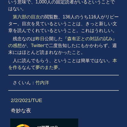
いう意味で、1,000人の固定読者がいるということで
はない。
第六部の目次
の閲覧数、136人のうち116人がリピー
ター。目次を見ているということは、きっと新しい文
章を読んでくれているということ。これはうれしい。
残念なのは
昨日
公開した
『森有正との対話の試み』
の感想
が、
Twitter
で二度告知したにもかかわらず、週
末にはほとんど読まれなかったこと。
人に読んでもらう、ということは簡単ではない。
本
を作る
なんて
夢のまた夢
。
さくいん：
竹内洋
2/2/2021/TUE
奇妙な夜