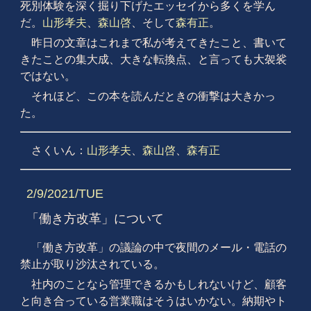
死別体験を深く掘り下げたエッセイから多くを学ん
だ。
山形孝夫
、
森山啓
、そして
森有正
。
昨日の文章はこれまで私が考えてきたこと、書いて
きたことの集大成、大きな転換点、と言っても大袈裟
ではない。
それほど、この本を読んだときの衝撃は大きかっ
た。
さくいん：
山形孝夫
、
森山啓
、
森有正
2/9/2021/TUE
「働き方改革」について
「働き方改革」の議論の中で夜間のメール・電話の
禁止が取り沙汰されている。
社内のことなら管理できるかもしれないけど、顧客
と向き合っている営業職はそうはいかない。納期やト