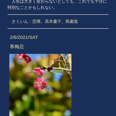
人生は大きく変わらないとしても、これでも十分に
特別なことかもしれない。
さくいん：
悲嘆
、
高木慶子
、
島薗進
2/6/2021/SAT
寒梅忌