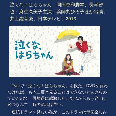
泣くな！はらちゃん、岡田恵和脚本、長瀬智
也・麻生久美子主演、薬師丸ひろ子ほか出演、
井上鑑音楽、日本テレビ、2013
Tver
で
『泣くな！はらちゃん』
を観た。DVDを買わ
なければ、もう二度と見ることはできないとあきらめ
ていたので、再放送に感激した。あれからもう7年も
経つなんて、時の流れは早い。
連続ドラマを見ない私が、このドラマは毎回楽しみ