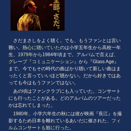
さだまさしをよく聴く。でも、もうファンとは言い
難い。
熱心に聴いていた
のは小学五年生から高校一年
生、
1979年
から1984年頃まで。アルバムで言えば、
グレープ『コミュニケーション』
から『Glass Age』
まで。今でもその時代の曲ばかり聴いて新しい曲はま
ったくと言っていいほど聴かない。だから好きではあ
っても今はもうファンではない。
あの頃はファンクラブにも入っていた。コンサート
にも行ったことがある。どのアルバムのツアーだった
かは忘れてしまった。
1980年、小学六年生の秋には彼が映画『長江』を撮
影するため日本を離れているあいだに催された、
フィ
ルムコンサートも観に行った
。