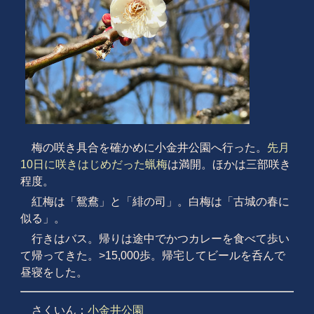
梅の咲き具合を確かめに小金井公園へ行った。
先月
10日に咲きはじめだった蝋梅
は満開。ほかは三部咲き
程度。
紅梅は「鴛鴦」と「緋の司」。白梅は「古城の春に
似る」。
行きはバス。帰りは途中でかつカレーを食べて歩い
て帰ってきた。>15,000歩。帰宅してビールを呑んで
昼寝をした。
さくいん：
小金井公園