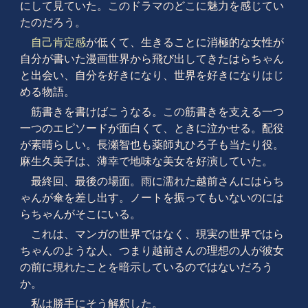
にして見ていた。このドラマのどこに魅力を感じてい
たのだろう。
自己肯定感
が低くて、生きることに消極的な女性が
自分が書いた漫画世界から飛び出してきたはらちゃん
と出会い、自分を好きになり、世界を好きになりはじ
める物語。
筋書きを書けばこうなる。この筋書きを支える一つ
一つのエピソードが面白くて、ときに泣かせる。配役
が素晴らしい。長瀬智也も薬師丸ひろ子も当たり役。
麻生久美子は、薄幸で地味な美女を好演していた。
最終回、最後の場面。雨に濡れた越前さんにはらち
ゃんが傘を差し出す。ノートを振ってもいないのには
らちゃんがそこにいる。
これは、マンガの世界ではなく、現実の世界ではら
ちゃんのような人、つまり越前さんの理想の人が彼女
の前に現れたことを暗示しているのではないだろう
か。
私は勝手にそう解釈した。