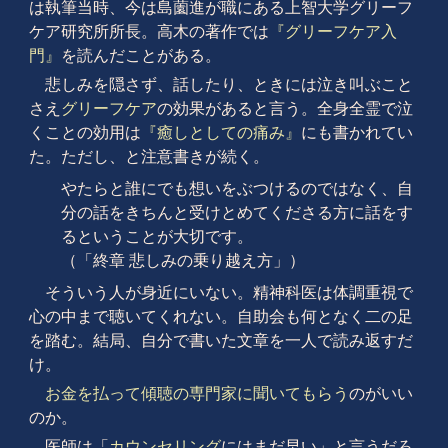
は執筆当時、今は島薗進が職にある上智大学グリーフ
ケア研究所所長。高木の著作では
『グリーフケア入
門』
を読んだことがある。
悲しみを隠さず、話したり、ときには泣き叫ぶこと
さえ
グリーフケア
の効果があると言う。全身全霊で泣
くことの効用は
『癒しとしての痛み』
にも書かれてい
た。ただし、と注意書きが続く。
やたらと誰にでも想いをぶつけるのではなく、自
分の話をきちんと受けとめてくださる方に話をす
るということが大切です。
（「終章 悲しみの乗り越え方」）
そういう人が身近にいない。精神科医は体調重視で
心の中まで聴いてくれない。自助会も何となく二の足
を踏む。結局、自分で書いた文章を一人で読み返すだ
け。
お金を払って傾聴の専門家に聞いてもらう
のがいい
のか。
医師は「
カウンセリング
にはまだ早い」と言うだろ