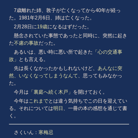
7歳離れた姉、敦子が亡くなってから40年が経っ
た。1981年2月6日、姉は亡くなった。
2月28日に
19歳
になるはずだった。
懸念されていた事態であったと同時に、突然に起き
た
不慮の事故
だった。
あるいは、悪い時に悪い所で起きた
「心の交通事
故」
とも言える。
先は長くなかったかもしれないけど、
あんなに突
然、いなくなってしまうなんて
、思ってもみなかっ
た。
今月は
「裏庭へ続く木戸」
を開けておく。
今年は
これまで
とは違う気持ちでこの日を迎えてい
る。それについては
明日
、一冊の本の感想を通じて書
く。
さくいん：
寒梅忌