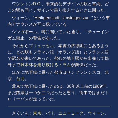
ワシントンD.C.
。未来的なデザインの駅と車両。ど
この駅も同じデザインで乗り換えするときに困った。
ウィーン。"Heiligenstadt. Umsteigen zur..."という車
内アナウンスが耳に残っている。
シンガポール。噂に聞いていた通り、「チューイン
ガム禁止」の警告があった。
それから
ブリュッセル
。本書の路線図にもあるよう
に、どの駅もフラマン語（オランダ語）とフランス語
で駅名が書いてあった。都心の地下駅から出発して郊
外まで
雑木林を走り抜けるトラム
が爽快だった。
ほかに地下鉄に乗った都市はサンフランシスコ、北
京、
台北
。
北京で地下鉄に乗ったのは、30年以上前の1989年。
まだ路線は一つか二つだったと思う。街中ではまだト
ロリーバスが走っていた。
さくいん：
東京
、
パリ
、
ニューヨーク
、
ウィーン
、