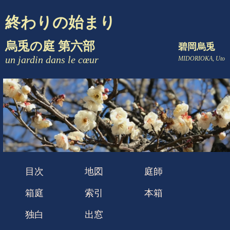
終わりの始まり
烏兎の庭 第六部
碧岡烏兎
un jardin dans le cœur
MIDORIOKA, Uto
目次
地図
庭師
箱庭
索引
本箱
独白
出窓