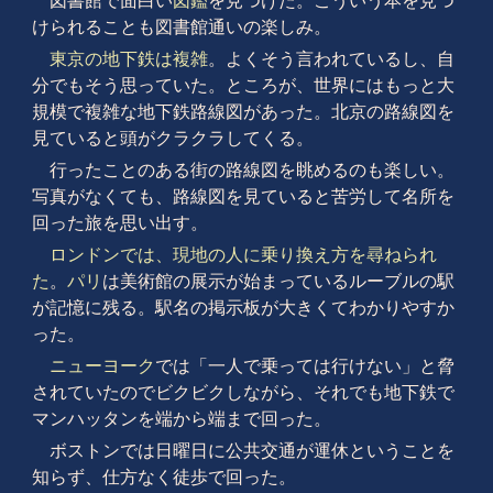
図書館で面白い
図鑑
を見つけた。こういう本を見つ
けられることも図書館通いの楽しみ。
東京の地下鉄は複雑
。よくそう言われているし、自
分でもそう思っていた。ところが、世界にはもっと大
規模で複雑な地下鉄路線図があった。北京の路線図を
見ていると頭がクラクラしてくる。
行ったことのある街の路線図を眺めるのも楽しい。
写真がなくても、路線図を見ていると苦労して名所を
回った旅を思い出す。
ロンドンでは、現地の人に乗り換え方を尋ねられ
た
。
パリ
は美術館の展示が始まっているルーブルの駅
が記憶に残る。駅名の掲示板が大きくてわかりやすか
った。
ニューヨーク
では「一人で乗っては行けない」と脅
されていたのでビクビクしながら、それでも地下鉄で
マンハッタンを端から端まで回った。
ボストンでは日曜日に公共交通が運休ということを
知らず、仕方なく徒歩で回った。