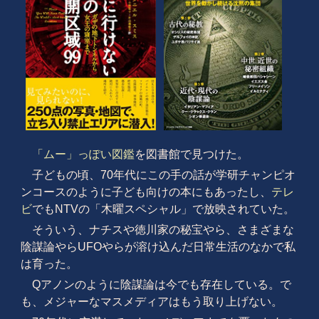
「ムー」っぽい図鑑
を図書館で見つけた。
子どもの頃、70年代にこの手の話が学研チャンピオ
ンコースのように子ども向けの本にもあったし、
テレ
ビ
でもNTVの「木曜スペシャル」で放映されていた。
そういう、ナチスや徳川家の秘宝やら、さまざまな
陰謀論やらUFOやらが溶け込んだ日常生活のなかで私
は育った。
Qアノンのように陰謀論は今でも存在している。で
も、メジャーなマスメディアはもう取り上げない。