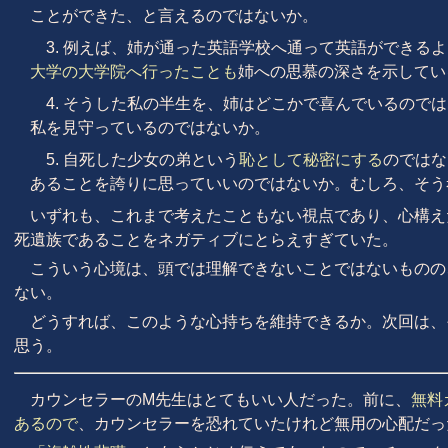
ことができた、と言えるのではないか。
3. 例えば、姉が通った英語学校へ通って英語ができる
大学の大学院へ行ったことも
姉への思慕の深さを示してい
4. そうした私の半生を、姉はどこかで喜んでいるので
私を見守っているのではないか。
5. 自死した少女の弟という
恥として秘密にする
のではな
あることを誇りに思っていいのではないか。むしろ、そう
いずれも、これまで考えたこともない視点であり、心構え
死遺族であることをネガティブにとらえすぎていた。
こういう心境は、頭では理解できないことではないものの
ない。
どうすれば、このような心持ちを維持できるか。次回は、
思う。
カウンセラーのM先生はとてもいい人だった。前に、
無料
あるので
、カウンセラーを恐れていたけれど無用の心配だっ