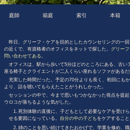
庭師
箱庭
索引
本箱
昨日、グリーフ・ケアを目的としたカウンセリングの一回
の近くで、有資格者のオフィスをネットで探した。
グリーフ
問い合わせてある
。
オフィスは、駅から歩いて5分ほどのところにある、古い
座る椅子とクライエントが二人くらい座れるソファがあるだ
充実した時間だった。予定の70分よりも長く、初回にも
より、話を聴いてもらえたことがうれしかった。
セッションの中で、今まで思いもつかなかった視点を提起
ウロコが落ちるような気がした。
1. 死別体験の直後に、子どもとして必要なケアを受け
せる要因になっている。
自分の中の子ども
をケアすること
2. 姉のことを思い続けてきたおかげで、学業を修め、