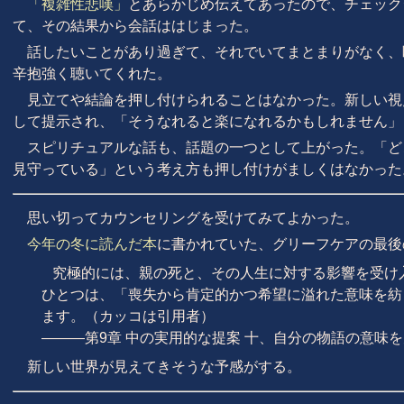
「複雑性悲嘆」
とあらかじめ伝えてあったので、チェック
て、その結果から会話ははじまった。
話したいことがあり過ぎて、それでいてまとまりがなく、
辛抱強く聴いてくれた。
見立てや結論を押し付けられることはなかった。新しい視
して提示され、「そうなれると楽になれるかもしれません」
スピリチュアルな話も、話題の一つとして上がった。「ど
見守っている」という考え方も押し付けがましくはなかった
思い切ってカウンセリングを受けてみてよかった。
今年の冬に読んだ本
に書かれていた、グリーフケアの最後
究極的には、親の死と、その人生に対する影響を受け
ひとつは、「喪失から肯定的かつ希望に溢れた意味を紡
ます。（カッコは引用者）
———第9章 中の実用的な提案 十、自分の物語の意味
新しい世界が見えてきそうな予感がする。