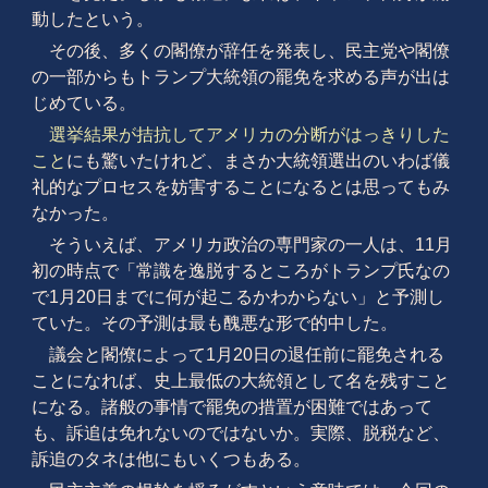
動したという。
その後、多くの閣僚が辞任を発表し、民主党や閣僚
の一部からもトランプ大統領の罷免を求める声が出は
じめている。
選挙結果が拮抗してアメリカの分断がはっきりした
こと
にも驚いたけれど、まさか大統領選出のいわば儀
礼的なプロセスを妨害することになるとは思ってもみ
なかった。
そういえば、アメリカ政治の専門家の一人は、11月
初の時点で「常識を逸脱するところがトランプ氏なの
で1月20日までに何が起こるかわからない」と予測し
ていた。その予測は最も醜悪な形で的中した。
議会と閣僚によって1月20日の退任前に罷免される
ことになれば、史上最低の大統領として名を残すこと
になる。諸般の事情で罷免の措置が困難ではあって
も、訴追は免れないのではないか。実際、脱税など、
訴追のタネは他にもいくつもある。