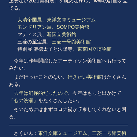
逃せない2021美術展」を眺めながら、今年の計画を立
てる。
大清帝国展、東洋文庫ミュージアム
モンドリアン展、SOMPO美術館
マティス展、
新国立美術館
三菱の至宝展、
三菱一号館美術館
特別展 聖徳太子と法隆寺、
東京国立博物館
今年は昨年開館したアーティゾン美術館へも行って
みたい。
まだ行ったことのない、
行きたい美術館
はたくさん
ある。
去年は消極的だったので
、今年はもっと出かけて
「心の洗濯」
をたくさんしたい。
そのためにはまずコロナ禍が収束してくれないと困
る。
さくいん：
東洋文庫ミュージアム
、
三菱一号館美術