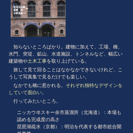
知らないところばかり。建物に加えて、工場、橋、
水門、突堤、鉱山、水道施設、トンネルなど、幅広い
建築物や
土木工事
を取り上げている。
旅して見て回ることはなかなかできないけれど、こ
うして写真集で見るだけでも楽しい。
なかでも橋に惹かれる。
それぞれ独特なデザインを
していて面白い
。
行ってみたいところ。
ニッカウヰスキー余市蒸溜所（北海道）：本場も
認める完成度の高さ
琵琶湖疏水（京都）：明治を代表する都市総合開