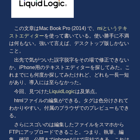
この文章はMac Book Pro (2014) で、
miというテキ
ストエディター
を使って書いている。使い勝手に不満
は何もない。強いて言えば、デスクトップ版しかない
こと。
出先で気がついた誤字脱字をその場で修正できない
か。iPhone用のテキストエディターを探してみた。こ
れまでにも何度か探してみたけれど、どれも一長一短
があり、導入には至らなかった。
今回、見つけた
LiquidLogic
は及第点。
htmlファイルの編集ができる。タグは色分けされて
わかりやすい。付属のブラウザでのプレビューもでき
る。
さらにスゴいのは編集したファイルをスマホから
FTPにアップロードできること。つまり、執筆、編
集、確認、公開までiphoneだけで完結できる。これは