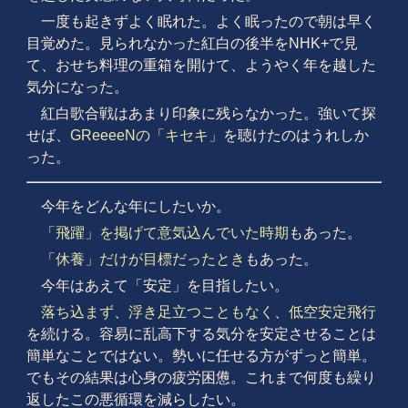
一度も起きずよく眠れた。よく眠ったので朝は早く
目覚めた。見られなかった紅白の後半をNHK+で見
て、おせち料理の重箱を開けて、ようやく年を越した
気分になった。
紅白歌合戦はあまり印象に残らなかった。強いて探
せば、
GReeeeNの「キセキ」
を聴けたのはうれしか
った。
今年をどんな年にしたいか。
「飛躍」を掲げて意気込んでいた時期
もあった。
「休養」だけが目標だったとき
もあった。
今年はあえて「安定」を目指したい。
落ち込まず
、
浮き足立つこともなく
、
低空安定飛行
を続ける。容易に乱高下する気分を安定させることは
簡単なことではない。勢いに任せる方がずっと簡単。
でもその結果は心身の疲労困憊。これまで何度も繰り
返したこの悪循環を減らしたい。