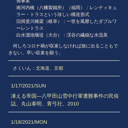
発事業
南河内橋（八幡製鐵所）（福岡）：レンティキュ
ラー・トラスという珍しい構造形式
旧揖斐川橋梁（岐阜）：一世を風靡したダブルワ
ーレントラス
白水溜池堰堤（大分）：渓谷の繊細な水流美
何しろコロナ禍が収束しなければ旅に出ることもで
きない。早い収束を願う。
さくいん：
北海道
、
京都
1/17/2021/SUN
凍える帝国―八甲田山雪中行軍遭難事件の民俗
誌、丸山泰明、青弓社、2010
1/18/2021/MON