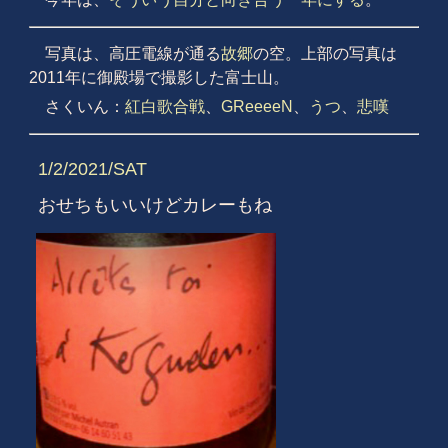
写真は、高圧電線が通る
故郷
の空。上部の写真は
2011年に御殿場で撮影した富士山。
さくいん：
紅白歌合戦
、
GReeeeN
、
うつ
、
悲嘆
1/2/2021/SAT
おせちもいいけどカレーもね