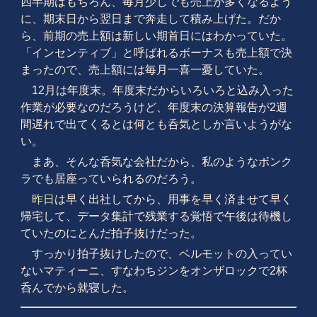
四半期はもちろん、毎月少しでも売上が多くなるよう
に、期末日から翌日まで奔走して積み上げた。だか
ら、前期の売上額は新しい期首日にはわかっていた。
「インセンティブ」と呼ばれるボーナスも売上額で決
まったので、売上額には毎月一喜一憂していた。
12月は年度末。年度末だからいろいろと込み入った
作業が必要なのだろうけど、年度末の決算報告が2週
間遅れで出てくるとは何とも呑気としか言いようがな
い。
まあ、そんな呑気な会社だから、私のようなボンク
ラでも居座っていられるのだろう。
昨日
は早く出社してから、用事を早く済ませて早く
帰宅して、データ集計で残業する覚悟で午後は待機し
ていたのにとんだ拍子抜けだった。
すっかり拍子抜けしたので、ベルモットの入ってい
ないマティーニ、すなわちジンをオンザロックで2杯
呑んでから就寝した。