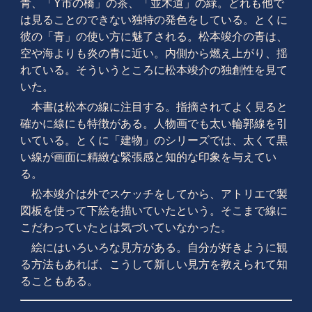
青、「Y市の橋」の茶、「並木道」の緑。どれも他で
は見ることのできない独特の発色をしている。とくに
彼の「青」の使い方に魅了される。松本竣介の青は、
空や海よりも炎の青に近い。内側から燃え上がり、揺
れている。そういうところに松本竣介の独創性を見て
いた。
本書は松本の線に注目する。指摘されてよく見ると
確かに線にも特徴がある。人物画でも太い輪郭線を引
いている。とくに「建物」のシリーズでは、太くて黒
い線が画面に精緻な緊張感と知的な印象を与えてい
る。
松本竣介は外でスケッチをしてから、アトリエで製
図板を使って下絵を描いていたという。そこまで線に
こだわっていたとは気づいていなかった。
絵にはいろいろな見方がある。自分が好きように観
る方法もあれば、こうして新しい見方を教えられて知
ることもある。