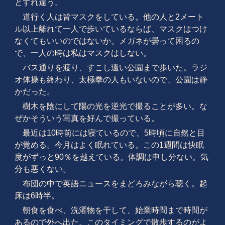
とすれ違う。
道行く人は皆マスクをしている。他の人と2メート
ル以上離れて一人で歩いているならば、マスクはつけ
なくてもいいのではないか。メガネが曇って困るの
で、一人の時は私はマスクはしない。
バス通りを渡り、すこし遠い公園まで歩いた。ラジ
オ体操も終わり、太極拳の人もいないので、公園は静
かだった。
樹木を陰にして陽の光を逆光で撮ることが多い。な
ぜかそういう写真を好んで撮っている。
最近は10時前には寝ているので、5時頃に自然と目
が覚める。今月はよく眠れている。この1週間は快眠
度がずっと90％を越えている。体調は申し分ない。気
分も悪くない。
布団の中で英語ニュースをまどろみながら聴く。起
床は6時半。
朝食を食べ、洗濯物を干して、始業時間まで時間が
あるので外へ出た。このタイミングで散歩するのがよ