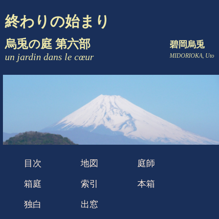
終わりの始まり
烏兎の庭 第六部
碧岡烏兎
un jardin dans le cœur
MIDORIOKA, Uto
目次
地図
庭師
箱庭
索引
本箱
独白
出窓