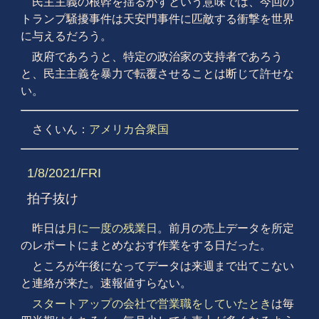
民主主義の根幹を揺るがすという意味では、今回の
トランプ騒擾事件は天安門事件に匹敵する衝撃を世界
に与えるだろう。
政府であろうと、特定の政治家の支持者であろう
と、民主主義を暴力で転覆させることは断じて許せな
い。
さくいん：
アメリカ合衆国
1/8/2021/FRI
拍子抜け
昨日は
月に一度の残業日
。前月の売上データを所定
のレポートにまとめなおす作業をする日だった。
ところが午後になってデータは来週まで出てこない
と連絡が来た。速報値すらない。
スタートアップの会社で営業職をしていたとき
は毎