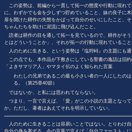
この姿勢は、前編から一貫して拓一の態度や行動に現れて
に、わずかでも金を少しずつ貯めていること、妹の良子に木
扉を開けた耕作の失態をかばって自分のせいにしたこと、そ
ちゃんたちを助けに泥流に飛び込んだこと。
読者は耕作の目を通して拓一を見ているので、耕作がそう
とはどういうことか」、それが拓一の行動に現れていること
人のために生きる、という姿勢は『塩狩峠』の主題にも通
この点でも、本作品が下敷きにしている聖書の逸話は旧約
「よきサマリア人」やマタイ伝のよく知られた言葉
わたしの兄弟であるこの最も小さい者の一人にしたのは
る。（第25章40節）
ではないか、と私には思われてならない。
つまり、一言で言えば、「
愛
」がこの小説の主題となって
か。ただし、著者はあえてそれを明示していない。
人のために生きることは容易いことではない。とりわけ自
自分の身を案ずる、今の言葉で言えば「自分ファースト」に