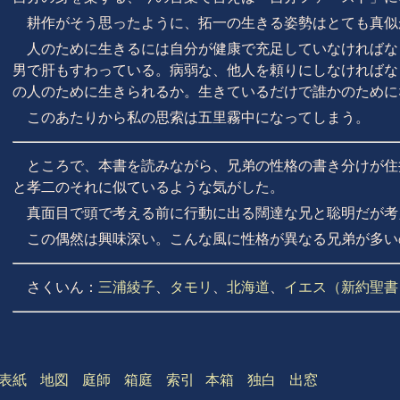
耕作がそう思ったように、拓一の生きる姿勢はとても真似
人のために生きるには自分が健康で充足していなければな
男で肝もすわっている。病弱な、他人を頼りにしなければな
の人のために生きられるか。生きているだけで誰かのために
このあたりから私の思索は五里霧中になってしまう。
ところで、本書を読みながら、兄弟の性格の書き分けが住
と孝二のそれに似ているような気がした。
真面目で頭で考える前に行動に出る闊達な兄と聡明だが考
この偶然は興味深い。こんな風に性格が異なる兄弟が多い
さくいん：
三浦綾子
、
タモリ
、
北海道
、
イエス（新約聖書
表紙
地図
庭師
箱庭
索引
本箱
独白
出窓