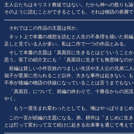
主人公たちはキリスト教徒ではない。だから神への怒りも論
そのように読むことができるとしても、それは物語の表層で
それではこの作品の主題は何か。
ネット上で本書の感想を読むと人生の不条理を描いた前編
足しと見ている人が多い。私は二作で一つの作品とみる。
そして本書の主題は「真面目に生きるとはどういうことか
思う。装丁の紹介文にも「「真面目に生きても無意味なのか
前編は貧しい小作百姓のつましい生活や主人公の兄弟二人
福子が置屋に売られること以外、大きな事件は起きない。も
不幸が後編の物語の伏線になっていることは言うまでもない
「真面目」について、前編の終わりで、十勝岳からの泥流
やく。
もう一度生まれ変わったとしても、俺はやっぱりまじめ
この一言が続編の主題になる。弟、耕作は「まじめに生き
とは打って変わって立て続けに起きる出来事を通じて考えて