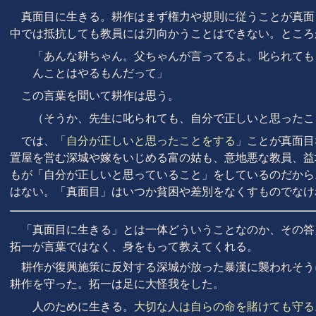
真面目に生きる。耕作はまず権力や規則に従うことが真面
中では抵抗しても教員には刃向かうことはできない。ところ
「あんな耕ちゃん。父ちゃんが言ってるよ。叱られても
んことはやるもんだって」
この言葉を聞いて耕作は思う。
（そうか、先生に叱られても、自分で正しいと思ったこ
では、「
自分が正しいと思ったことをする
」ことが真面目
置屋を営む深城や嫁をいじめる富の姑も、意地悪な教員、益
もが「自分が正しいと思っていること」をしているのだから
はない。「真面目」はいつか貧困や差別をなくすものでなけ
「真面目に生きる」とは一体どういうことなのか、その答
拓一が言葉ではなく、身をもって教えてくれる。
耕作が復興施策に反対する深城が放った暴漢に襲われそう
耕作を守った。拓一は足に大怪我をした。
人のために生きる。
大切な人は自らの命を賭けても守る