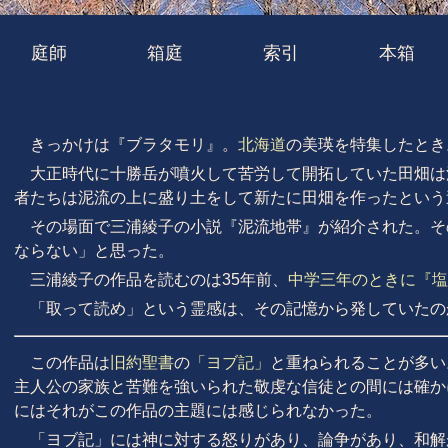
庭師
箱庭
索引
本箱
きっかけは『ブラタモリ』。
北海道
の美瑛を特集したとき
大正時代に十勝岳が噴火して苦労して開拓していた田畑は
者たちは泥流の上に盛り土をして新たに田畑を作ったという
その場面で三浦綾子の小説『泥流地帯』が紹介された。そ
ならない」と思った。
三浦綾子の作品を読むのは35年前、
中学三年のときに『塩
「取って読め」という霊感は、その記憶から発していたの
この作品は
旧約聖書
の
「ヨブ記」
と重ねられることが多い
主人公の家族と苦難を強いられた敬虔な信徒との間には確か
にはそれがこの作品の主題には感じられなかった。
「ヨブ記」には神に対する怒りがあり、論争があり、和解