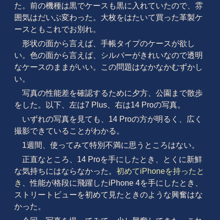
た。前の機種は黒でケースも黒に入れていたので、雰
囲気はだいぶ変わった。大枚をはたいて買った革製ケ
ースともこれでお別れ。
形状の面から言えば、手帳タイプのケースが欲し
い。色の面から言えば、シルバーがきれいなので透明
なケースのままがいい。この問題はなかなかむずかし
い。
写真の性能差を確認するために夕方、公園まで散歩
をした。以下、左は7 Plus、右は14 Proの写真。
いずれの写真を見ても、14 Proの方が明るく、広く
撮影できていることがわかる。
1週間、使ってみて特別不満に思うところはない。
正直なところ、14 Proを手にしたとき、とくに新鮮
な気持ちにはならなかった。
初めてiPhoneを持ったと
き
、性能が格段に飛躍したiPhone 4を手にしたとき、
ストリートビューを初めて見たときのような興奮はな
かった。