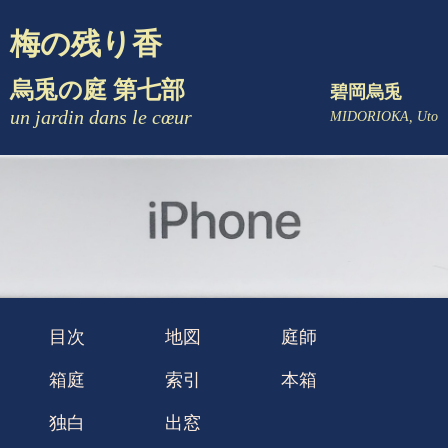
梅の残り香
烏兎の庭 第七部
碧岡烏兎
un jardin dans le cœur
MIDORIOKA, Uto
目次
地図
庭師
箱庭
索引
本箱
独白
出窓