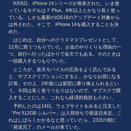
9月8日、
iPhone 14シリーズ
が発表された。いま使
っているモデルは７ Plus。6年以上とかなり長く使っ
ている。しかも最新のiOS16のアップデート対象から
は外された。そこで、iPhone 14を購入することを決
めた。
はじめは、自分へのクリスマスプレゼントとして、
12月に買うつもりでいた。お金のやりくりも理由の一
つ。
旅行
へ行ったばかりで金欠でもある。そのときは
一括購入するつもりでいた。
ところが、楽天モバイルの広告をよく読んでみる
と、サブスクリプションにすると、かなりお得になる
計算。その上、2年後には新型に乗り換えられるとい
う。今回は長く使うつもりはないので、サブスクで購
入することにした。これなら経済的負担も小さい。
予約したのは14日。ウェブサイトをみると注文した
「Pro 512GB シルバー」は入荷待ちで発送日未定。こ
れはしばらくかかるなと思っていたら、22日の朝に
「発送完了」のメールが来ていた。