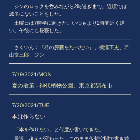
ジンのロックを呑みながら2時過ぎまで。近頃では
滅多にないことをした。
土曜日は7時半に起きた。いつもより2時間近く遅
い。午後にも昼寝した。
さくいん：
『君の膵臓をたべたい』
、
横溝正史
、
若
山富三郎
、
ジン
7/19/2021/MON
夏の散策 - 神代植物公園、東京都調布市
7/20/2021/TUE
本は作らない
「本を作りたい」
と
何度か書いてきた
。
最近、考えが変わった。このまま仮想空間で書き続