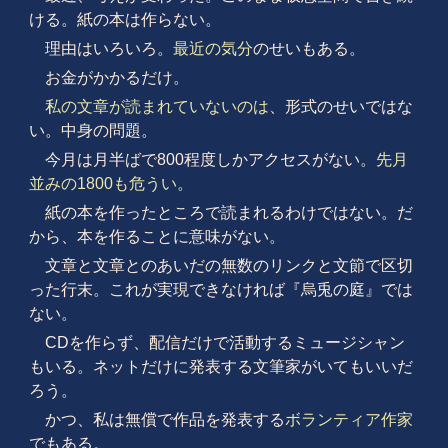
ける。紙の本は作らない。
理由はいろいろ。
最近の気分
のせいもある。
お金がかかるだけ。
私の文章が読まれていないのは
、形式のせい
ではな
い。中身の問題。
今月は月半ばで800程度しかアクセスがない。
先月
並みの1800も危うい
。
紙の本を作ったところで読まれるわけではない。だ
から、本を作ることに意味がない。
文章と文章とのあいだの無数のリンクと文節で区切
った行末。これが実現できなければ『烏兎の庭』では
ない。
CDを作らず、配信だけで活動するミュージシャン
もいる。ネットだけに発表する文筆家がいてもいいだ
ろう。
かつ、私は無償で作品を発表する
ボランティア作家
でもある。