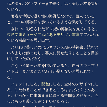
代のタイポグラフィーまで長く、広く美しい本を集め
ている。
著者が博識で凝り性の海野弘なので、読んでいる
と、一つの博物館を歩いているような気がしてくる。
きれいに彩色された19世紀の博物誌を見ていると、
東洋文庫ミュージアムにあるモリソン書庫
で展示され
ている稀覯本も思い出す。
とりわけ美しいのはルネサンス期の時祷書。読むと
いうよりは飾ったり、客人に見せたりすることを目的
にしていたのだろう。
こういう凝った本を眺めていると、自分のウェブサ
イトは、まだまだこだわりが足りないと思われてく
る。
フォントにしろ、
配色
にしろ、全体のデザインにし
ろ、こだわることができるところはまだたくさんあ
る。せっかく自由気ままに遊べる空間なのだから、も
っともっと凝ってみてもいいだろう。