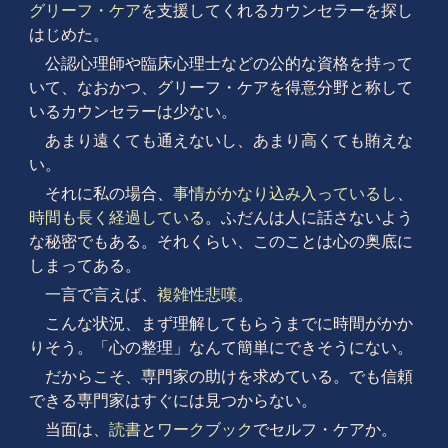
グリーフ・ケア
を支援してくれるカウンセラーを探し
はじめた。
公認心理師や臨床心理士などの公的な資格を持って
いて、なおかつ、グリーフ・ケアを得意分野と称して
いるカウンセラーは少ない。
あまり遠くても通えないし、あまり高くても賄えな
い。
それに私の場合、
事情がかなり込み入っているし
、
時間も長く経過している
。ふだんは人に話さないよう
な秘密でもある。それくらい、このことは心の奥底に
しまってある。
一言で言えば、
複雑性悲嘆
。
こんな状況、まず理解してもらうまでに時間がかか
りそう。「心の整理」なんて簡単にできそうにない。
だからこそ、専門家の助けを求めている。でも信頼
できる専門家はすぐには見つからない。
当面は、
読書
と
ワークブック
でセルフ・ケアか。