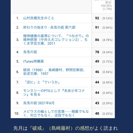
先月は
『破戒』（島崎藤村）の感想
がよく読まれ