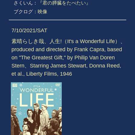
さくいん：
『君の膵臓をたべたい』
ブクログ：
映像
7/10/2021/SAT
素晴らしき哉、人生!（It's a Wonderful Life）、
produced and directed by Frank Capra, based
on "The Greatest Gift," by Philip Van Doren
Stern、Starring James Stewart, Donna Reed,
et al., Liberty Films, 1946