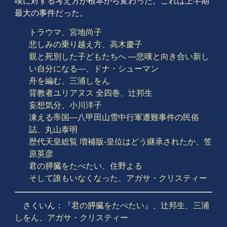
嘆
に対する考え方が根本から変わった。これは上半期
最大の事件だった。
トラウマ、宮地尚子
悲しみの乗り越え方、高木慶子
親と死別した子どもたちへ ―悲嘆と向き合い新し
い自分になる―、ドナ・シューマン
舟を編む、三浦しをん
背教者ユリアヌス 全四巻、辻邦生
妄想気分、小川洋子
凍える帝国―八甲田山雪中行軍遭難事件の民俗
誌、丸山泰明
歴代天皇総覧 増補版-皇位はどう継承されたか、笠
原英彦
君の膵臓をたべたい、住野よる
そして誰もいなくなった、アガサ・クリスティー
さくいん：
『君の膵臓をたべたい』
、
辻邦生
、
三浦
しをん
、
アガサ・クリスティー