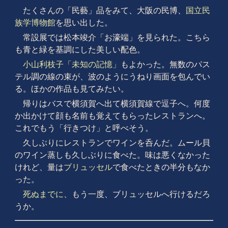
たくさんの「民藝」品をみて、大阪の民博、
国立民
族学博物館
を思い出した。
常設展では松本竣介「お濠端」を見られた。こちら
も青と緑を基調にした美しい配色。
小山利枝子「未知の記憶」
もよかった。無数のパス
テル調の線の束が、波のようにうねり画面を包んでい
る。ほかの作品も見てみたい。
帰りはバスで横須賀へ出て横須賀線で逗子へ。何度
か出かけて顔も名前も覚えてもらったレストランへ。
これでもう「行きつけ」と呼べそう。
久しぶりにレストランでワインを呑んだ。ムール貝
のワイン蒸しも久しぶりに食べた。味は悪くなかった
けれど、量は
ブリュッセル
で食べたときの半分もなか
った。
死ぬまでに
、もう一度、ブリュッセルへ行けるだろ
うか。