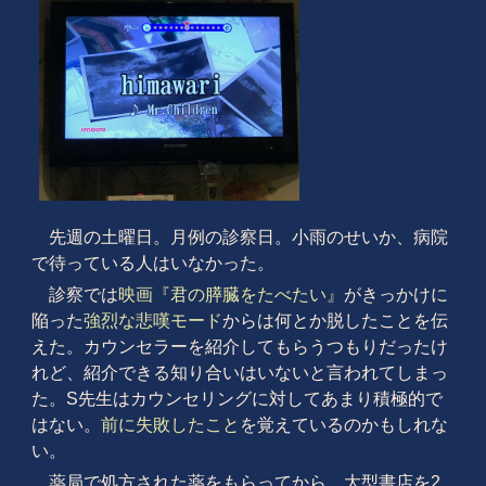
先週の土曜日。月例の診察日。小雨のせいか、病院
で待っている人はいなかった。
診察では
映画『君の膵臓をたべたい』
がきっかけに
陥った
強烈な悲嘆モード
からは何とか脱したことを伝
えた。カウンセラーを紹介してもらうつもりだったけ
れど、紹介できる知り合いはいないと言われてしまっ
た。S先生はカウンセリングに対してあまり積極的で
はない。
前に失敗したこと
を覚えているのかもしれな
い。
薬局で処方された薬をもらってから、大型書店を2