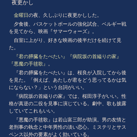
夜更かし
金曜日
の夜、久しぶりに夜更かしした。
夕食後、バスケットボールの強化試合、ベルギー戦
を見てから、映画『サマーウォーズ』。
自室に上がり、好きな映画の後半だけを続けて見
た。
『君の膵臓をたべたい』
『病院坂の首縊りの家』
『悪魔の手毬歌』
。
『君の膵臓をたべたい』は、桜良が入院してから後
を見た。「例えば、あたしが君をどう思ってるかは気
にならない？」という台詞がいい。
『病院坂の首縊りの家』では、桜田淳子がいい。性
格が真逆の二役を見事に演じている。劇中、歌も披露
していてこれもいい。
『悪魔の手毬歌』は若山富三郎が助演。男の友情と
老刑事の執念と中年男性の淡い恋心。ミステリとサス
ペンス以外の要素がよく効いている。