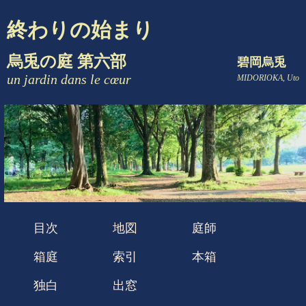
終わりの始まり
烏兎の庭 第六部
碧岡烏兎
un jardin dans le cœur
MIDORIOKA, Uto
目次
地図
庭師
箱庭
索引
本箱
独白
出窓