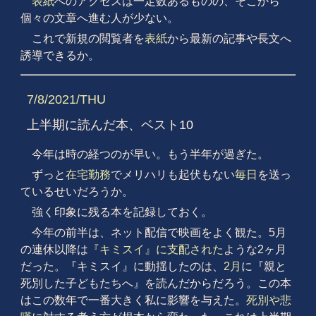
表紙
へのアクセスは一定数あるものの、そこから
個々の文章へ進む人が少ない。
これで新規の閲覧者を
表紙
から最新の記事や長文へ
誘導できるか。
7/8/2021/THU
上半期に読んだ本、ベスト10
今年は時の経つのが早い。もう半年が過ぎた。
ずっと
在宅勤務
でメリハリも起伏もない
毎日
を送っ
ているせいだろうか。
強く印象に残る本を記録しておく。
今年の前半は、ネット配信で映画をよく観た。5月
の連休以降は
『キミスイ』に支配された
ような2ヶ月
だった。『キミスイ』に動揺したのは、
2月
に『親と
死別した子どもたちへ』を読んだからだろう。この本
はこの数年で一番大きく私に影響を与えた。
死別や悲