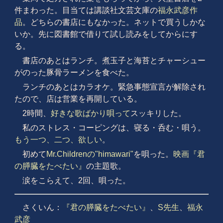
件まわった。目当ては講談社文芸文庫の
福永武彦作
品
。どちらの書店にもなかった。ネットで買うしかな
いか。先に図書館で借りて試し読みをしてからにす
る。
書店のあとはランチ。煮玉子と海苔とチャーシュー
がのった豚骨ラーメンを食べた。
ランチのあとはカラオケ。緊急事態宣言が解除され
たので、店は営業を再開している。
2時間、
好きな歌ばかり唄って
スッキリした。
私のストレス・コーピングは、寝る・呑む・唄う。
もう一つ、二つ、欲しい
。
初めて
Mr.Childrenの"himawari"
を唄った。
映画『君
の膵臓をたべたい』
の主題歌。
涙をこらえて、2回、唄った。
さくいん：
『君の膵臓をたべたい』
、
S先生
、
福永
武彦