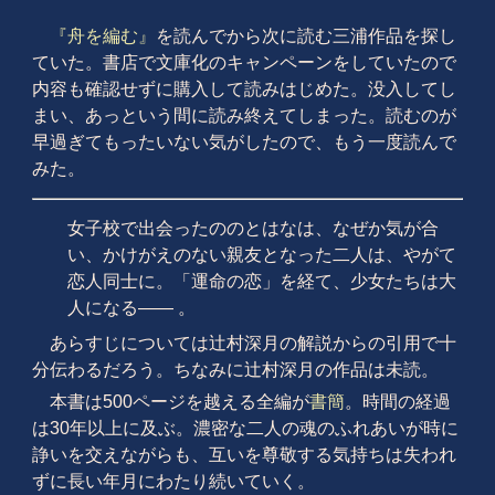
『舟を編む』
を読んでから次に読む三浦作品を探し
ていた。書店で文庫化のキャンペーンをしていたので
内容も確認せずに購入して読みはじめた。没入してし
まい、あっという間に読み終えてしまった。読むのが
早過ぎてもったいない気がしたので、もう一度読んで
みた。
女子校で出会ったののとはなは、なぜか気が合
い、かけがえのない親友となった二人は、やがて
恋人同士に。「運命の恋」を経て、少女たちは大
人になる—— 。
あらすじについては辻村深月の解説からの引用で十
分伝わるだろう。ちなみに辻村深月の作品は未読。
本書は500ページを越える全編が
書簡
。時間の経過
は30年以上に及ぶ。濃密な二人の魂のふれあいが時に
諍いを交えながらも、互いを尊敬する気持ちは失われ
ずに長い年月にわたり続いていく。