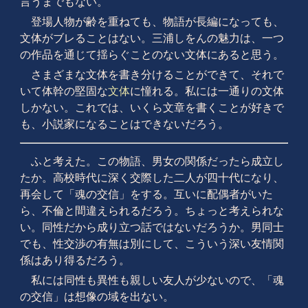
言うまでもない。
登場人物が齢を重ねても、物語が長編になっても、
文体がブレることはない。三浦しをんの魅力は、一つ
の作品を通じて揺らぐことのない文体にあると思う。
さまざまな文体を書き分けることができて、それで
いて体幹の堅固な
文体
に憧れる。私には一通りの文体
しかない。これでは、いくら文章を書くことが好きで
も、小説家になることはできないだろう。
ふと考えた。この物語、男女の関係だったら成立し
たか。高校時代に深く交際した二人が四十代になり、
再会して「魂の交信」をする。互いに配偶者がいた
ら、不倫と間違えられるだろう。ちょっと考えられな
い。同性だから成り立つ話ではないだろうか。男同士
でも、性交渉の有無は別にして、こういう深い友情関
係はあり得るだろう。
私には同性も異性も親しい友人が少ないので、「魂
の交信」は想像の域を出ない。