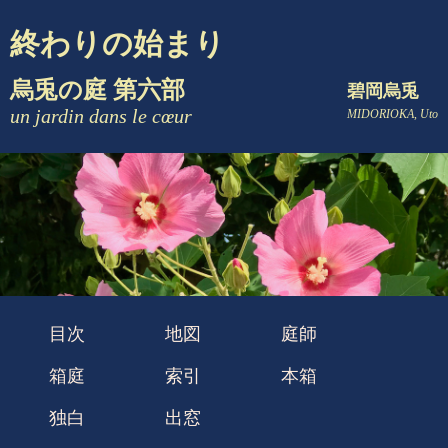
終わりの始まり
烏兎の庭 第六部
碧岡烏兎
un jardin dans le cœur
MIDORIOKA, Uto
目次
地図
庭師
箱庭
索引
本箱
独白
出窓