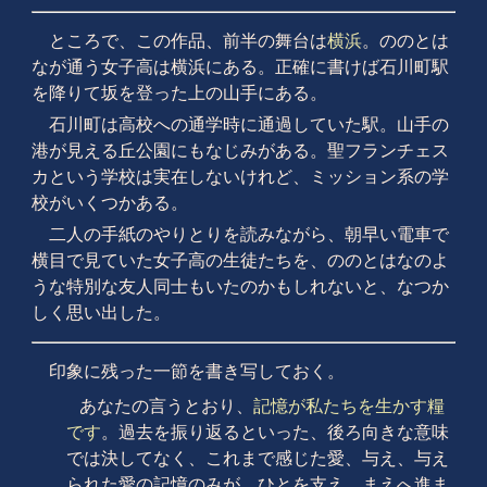
ところで、この作品、前半の舞台は
横浜
。ののとは
なが通う女子高は横浜にある。正確に書けば石川町駅
を降りて坂を登った上の山手にある。
石川町は高校への通学時に通過していた駅。山手の
港が見える丘公園にもなじみがある。聖フランチェス
カという学校は実在しないけれど、ミッション系の学
校がいくつかある。
二人の手紙のやりとりを読みながら、朝早い電車で
横目で見ていた女子高の生徒たちを、ののとはなのよ
うな特別な友人同士もいたのかもしれないと、なつか
しく思い出した。
印象に残った一節を書き写しておく。
あなたの言うとおり、
記憶が私たちを生かす糧
です
。過去を振り返るといった、後ろ向きな意味
では決してなく、これまで感じた愛、与え、与え
られた愛の記憶のみが、ひとを支え、まえへ進ま