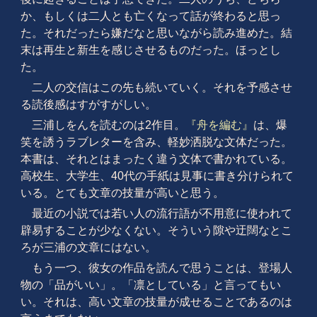
か、もしくは二人とも亡くなって話が終わると思っ
た。それだったら嫌だなと思いながら読み進めた。結
末は再生と新生を感じさせるものだった。ほっとし
た。
二人の交信はこの先も続いていく。それを予感させ
る読後感はすがすがしい。
三浦しをんを読むのは2作目。
『舟を編む』
は、爆
笑を誘うラブレターを含み、軽妙洒脱な文体だった。
本書は、それとはまったく違う文体で書かれている。
高校生、大学生、40代の手紙は見事に書き分けられて
いる。とても文章の技量が高いと思う。
最近の小説では若い人の流行語が不用意に使われて
辟易することが少なくない。そういう隙や迂闊なとこ
ろが三浦の文章にはない。
もう一つ、彼女の作品を読んで思うことは、登場人
物の「品がいい」。「凛としている」と言ってもい
い。それは、高い文章の技量が成せることであるのは