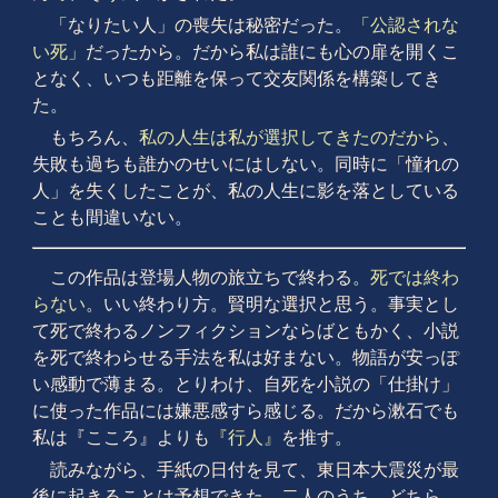
「なりたい人」の喪失は秘密だった。
「公認されな
い死」
だったから。だから私は誰にも心の扉を開くこ
となく、いつも距離を保って交友関係を構築してき
た。
もちろん、
私の人生は私が選択してきたのだから
、
失敗も過ちも誰かのせいにはしない。同時に「憧れの
人」を失くしたことが、私の人生に影を落としている
ことも間違いない。
この作品は登場人物の旅立ちで終わる。
死では終わ
らない
。いい終わり方。賢明な選択と思う。事実とし
て死で終わるノンフィクションならばともかく、小説
を死で終わらせる手法を私は好まない。物語が安っぽ
い感動で薄まる。とりわけ、自死を小説の「仕掛け」
に使った作品には嫌悪感すら感じる。だから漱石でも
私は『こころ』よりも
『行人』
を推す。
読みながら、手紙の日付を見て、東日本大震災が最
後に起きることは予想できた。二人のうち、どちら