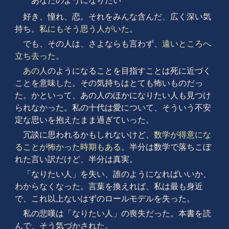
あなたのようになりたい
好き、憧れ、恋。それをみんな含んだ、広く深い気
持ち。
私にもそう思う人がいた
。
でも、その人は、さよならも言わず、
遠いところへ
立ち去った
。
あの人
のようになることを目指すことは死に近づく
ことを意味した。その気持ちはとても怖いものだっ
た。かといって、あの人のほかになりたい人も見つけ
られなかった。私の十代は愛について、そういう不安
定な思いを抱えたまま過ぎていった。
冗談に思われるかもしれないけど、
数学が得意にな
ることが怖かった時期もある
。半分は数学で落ちこぼ
れた言い訳だけど、半分は真実。
「なりたい人」を失い、誰のようになればいいか、
わからなくなった。言葉を換えれば、私は最も身近
で、これ以上ないはずのロールモデルを失った。
私の悲嘆は「なりたい人」の喪失だった。本書を読
んで、そう気づかされた。