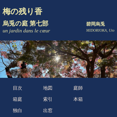
梅の残り香
烏兎の庭 第七部
碧岡烏兎
un jardin dans le cœur
MIDORIOKA, Uto
目次
地図
庭師
箱庭
索引
本箱
独白
出窓