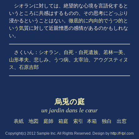
シオランに対しては、絶望的な心境を言語化すると
いうところに共感はするものの、その思考にどっぷり
浸かるということはない。
徹底的に内向的でうつ的と
いう気質
に対して近親憎悪の感情があるのかもしれな
い。
さくいん：
シオラン
、
自死・自死遺族
、
若林一美
、
山形孝夫
、
悲しみ
、
うつ病
、
太宰治
、
アウグスティヌ
ス
、
石原吉郎
烏兎の庭
un jardin dans le cœur
表紙
地図
庭師
箱庭
索引
本箱
独白
出窓
Copyright(c) 2012 Sample Inc. All Rights Reserved. Design by
http://f-tpl.com