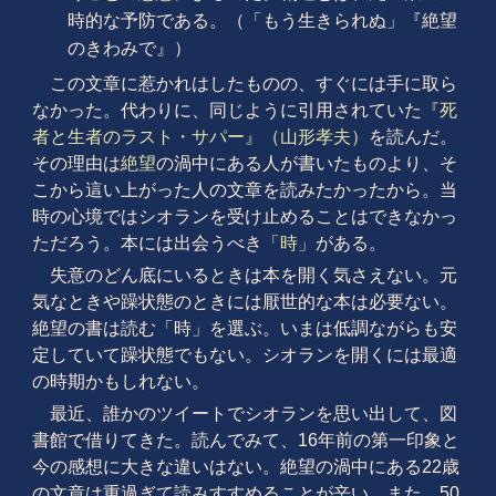
時的な予防である。（「もう生きられぬ」『絶望
のきわみで』）
この文章に惹かれはしたものの、すぐには手に取ら
なかった。代わりに、同じように引用されていた
『死
者と生者のラスト・サパー』（山形孝夫）
を読んだ。
その理由は
絶望
の渦中にある人が書いたものより、そ
こから這い上がった人の文章を読みたかったから。当
時の心境ではシオランを受け止めることはできなかっ
ただろう。本には出会うべき
「時」
がある。
失意のどん底にいるときは本を開く気さえない。元
気なときや躁状態のときには厭世的な本は必要ない。
絶望の書は読む「時」を選ぶ。いまは低調ながらも安
定していて躁状態でもない。シオランを開くには最適
の時期かもしれない。
最近、誰かのツイートでシオランを思い出して、図
書館で借りてきた。読んでみて、16年前の第一印象と
今の感想に大きな違いはない。絶望の渦中にある22歳
の文章は重過ぎて読みすすめることが辛い。また、50