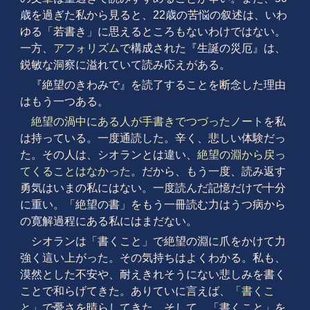
歳を過ぎた私から見ると、22歳の苦悩の叙述は、いわ
ゆる「若書き」に思えるところもないわけではない。
一方、
アフォリズム
で構成された『生誕の災厄』は、
鋭敏な洞察に溢れていて読み応えがある。
『絶望のきわみで』を読了することを断念した理由
はもう一つある。
絶望の渦中にある人が手書きでつづったノート
を私
は持っている。一度通読した。辛く、悲しい体験だっ
た。その人は、シオランとは違い、
絶望の淵から戻っ
てくることはなかった
。だから、もう一度、読み返す
勇気はいまの私にはない。一度読んだ記憶だけで十分
に重い。「絶望の書」をもう一冊読む力はうつ病から
の寛解過程にある私にはまだない。
シオランは「書くこと」で絶望の淵に爪をかけて力
強く這い上がった。その気持ちはよくわかる。私も、
漠然とした不安や、耐えきれそうにない悲しみを書く
ことで和らげてきた。ありていに言えば、
「書くこ
と」
で憂さを晴らしてきた。そして、「書くこと」を