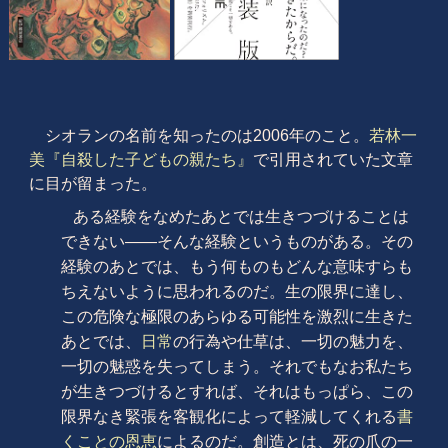
シオランの名前を知ったのは2006年のこと。
若林一
美『自殺した子どもの親たち』
で引用されていた文章
に目が留まった。
ある経験をなめたあとでは生きつづけることは
できない――そんな経験というものがある。その
経験のあとでは、もう何ものもどんな意味すらも
ちえないように思われるのだ。生の限界に達し、
この危険な極限のあらゆる可能性を激烈に生きた
あとでは、
日常
の行為や仕草は、一切の魅力を、
一切の魅惑を失ってしまう。それでもなお私たち
が生きつづけるとすれば、それはもっぱら、この
限界なき緊張を客観化によって軽減してくれる
書
くことの恩恵
によるのだ。創造とは、死の爪の一