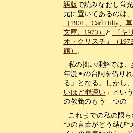
語版
で読みなおし蛍
元に置いてあるのは
（1901、Carl Hi
文庫、1973）
と
『キ
オ・クリスチ』（197
館）
。
私の拙い理解では、
年漫画の台詞を借り
る」となる。しかし
いほど罪深い
」とい
の教義のもう一つの
これまでの私の限ら
つの言葉がどう結び