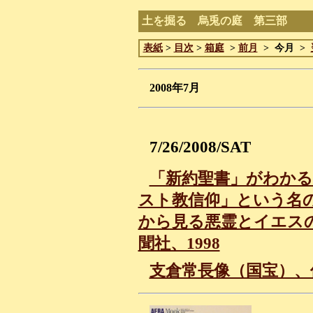
土を掘る 烏兎の庭 第三部
表紙
>
目次
>
箱庭
>
前月
> 今月 >
2008年7月
7/26/2008/SAT
「新約聖書」がわかる。 
スト教信仰」という名
から見る悪霊とイエス
聞社、1998
支倉常長像（国宝）、