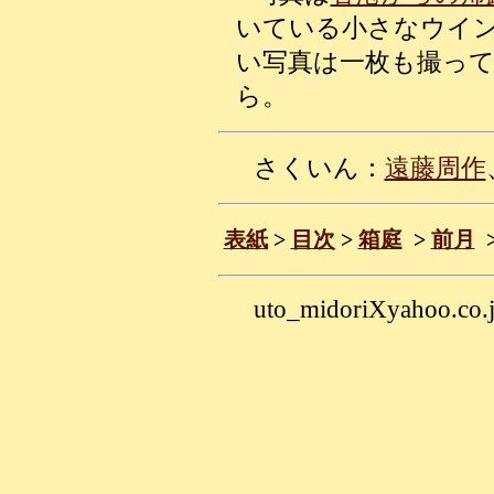
いている小さなウイ
い写真は一枚も撮っ
ら。
さくいん：
遠藤周作
表紙
>
目次
>
箱庭
>
前月
uto_midoriXyahoo.co.