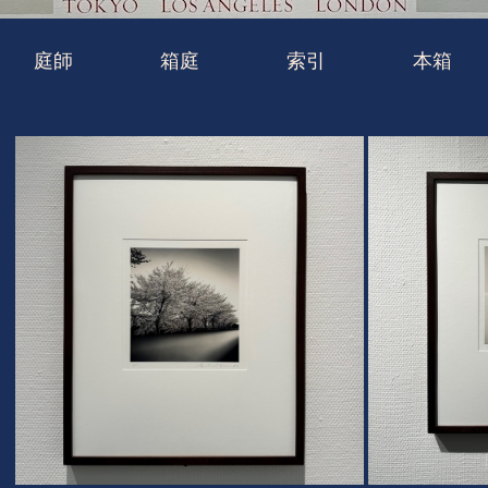
庭師
箱庭
索引
本箱