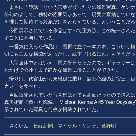
まさに「静謐」という言葉がぴったりの風景写真。ケンナ
俳句のようで、独特の雰囲気があって、現実に直結していな
を排して期待する対象だけをとらえている、ということだろ
今回展示されている作品はすべて正方形。この統一された
すことに寄与している。
一番気に入った作品は、雪原に立つ一本の木。こういう構
明
にもこんな構図があったし、
絵本『はるにれ』
もそうだっ
大型連休中とはいえ、雨の平日だったので、ギャラリーは
おかげで心ゆくまで静かな風景に浸ることができた。
帰りは、代官山から東横線に乗り、副都心線の新宿三丁目
カレーを食べた。
今回販売されていた写真集はとても高価だったので購入は
真美術館で買った図録、"Michael Kenna: A 45 Year O
示されていた写真も何枚か掲載されていた。
さくいん：
日経新聞
、
マイケル・ケンナ
、
葉祥明