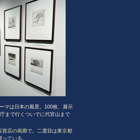
ーマは日本の風景。100枚、展示
都庁まで行くついでに代官山まで
百貨店の画廊
で。二度目は
東京都
買っている。