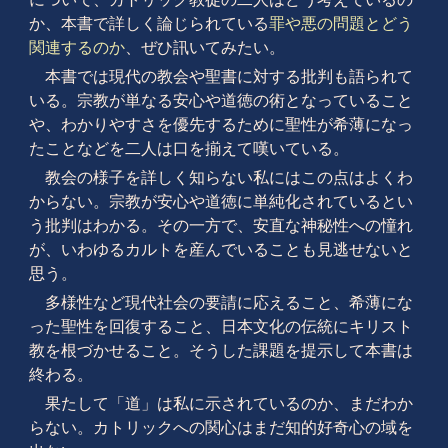
か、本書で詳しく論じられている
罪や悪の問題とどう
関連するのか
、ぜひ訊いてみたい。
本書では現代の教会や聖書に対する批判も語られて
いる。宗教が単なる安心や道徳の術となっていること
や、わかりやすさを優先するために聖性が希薄になっ
たことなどを二人は口を揃えて嘆いている。
教会の様子を詳しく知らない私にはこの点はよくわ
からない。宗教が安心や道徳に単純化されているとい
う批判はわかる。その一方で、安直な神秘性への憧れ
が、いわゆるカルトを産んでいることも見逃せないと
思う。
多様性など現代社会の要請に応えること、希薄にな
った聖性を回復すること、日本文化の伝統にキリスト
教を根づかせること。そうした課題を提示して本書は
終わる。
果たして「道」は私に示されているのか、まだわか
らない。カトリックへの関心はまだ知的好奇心の域を