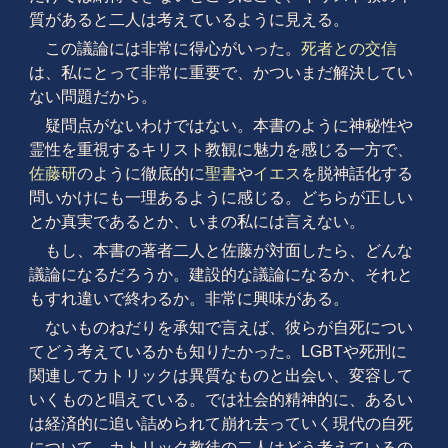
質があると二人は考えているように見える。
この議論には非常に得心がいった。
死者との交信
は、私にとって非常に重要で、かついまだ解決してい
ない問題だから。
疑問点がないわけではない。本書のように神秘性や
霊性を重視するキリスト教観に魅力を感じる一方で、
佐藤研
のように徹底的に
聖書
や
イエス
を脱神話化する
問いかけにも一理あるように感じる。どちらが正しい
とか真実であるとか、いまの私には言えない。
もし、本書の著者二人と佐藤が対面したら、どんな
議論になるだろうか。建設的な議論になるか、それと
もすれ違いで終わるか。非常に興味がある。
ないものねだりを承知で言えば、彼らが自死につい
てどう考えているかも知りたかった。LGBTや死刑に
関連してカトリックは異質なものと出会い、変容して
いくものと唱えている。では社会的精神的に、あるい
は経済的に追い詰められて崩れ去っていく現代の自死
について、カトリック教徒の二人はどう考えているの