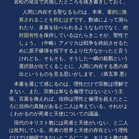
若松の発言で共感したところを抜き書きしておく。
人間に内在する聖なるものは、本来、
量的に換
算されることを拒むはずです
。数値によって測ら
れたり、多寡を比べられるようなものでなく、
絶
対固有性
を保持しているはたらきこそが、聖性で
しょう。（中略）アメリカは戦争を終結させるた
めに原子爆弾を投下するより仕方なかったと言う
けれども、そもそも、そうした一瞬の殺戮という
選択肢が出てくることに、人間に内在する悪の表
出というものを見る思いがします。（第五章 悪）
本書を通じて感じるのは、理性だけで宗教は理解で
きない、また、宗教は単なる倫理ではないという主
張。言葉を換えれば、信仰は理性と倫理を超えたとこ
ろに信仰の真髄があると二人は考えている。それがよ
くわかるのが死者と天使についての議論。
現代のキリスト教には死者と天使がいない、と二人
は批判している。死者の世界と天使の存在という理性
だけでは納得できないところにこそ、キリスト教の本