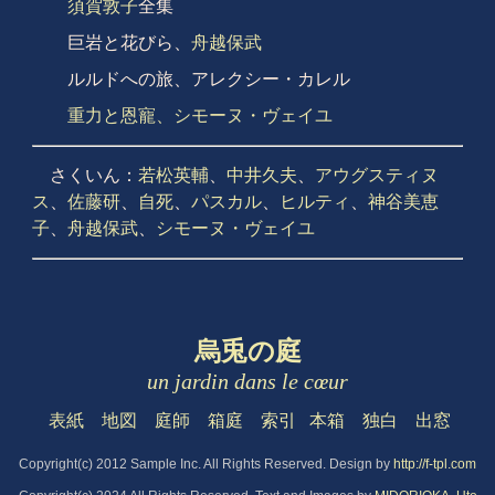
須賀敦子
全集
巨岩と花びら、
舟越保武
ルルドへの旅、アレクシー・カレル
重力と恩寵、シモーヌ・ヴェイユ
さくいん：
若松英輔
、
中井久夫
、
アウグスティヌ
ス
、
佐藤研
、
自死
、
パスカル
、
ヒルティ
、
神谷美恵
子
、
舟越保武
、
シモーヌ・ヴェイユ
烏兎の庭
un jardin dans le cœur
表紙
地図
庭師
箱庭
索引
本箱
独白
出窓
Copyright(c) 2012 Sample Inc. All Rights Reserved. Design by
http://f-tpl.com