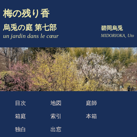
梅の残り香
烏兎の庭 第七部
碧岡烏兎
un jardin dans le cœur
MIDORIOKA, Uto
目次
地図
庭師
箱庭
索引
本箱
独白
出窓