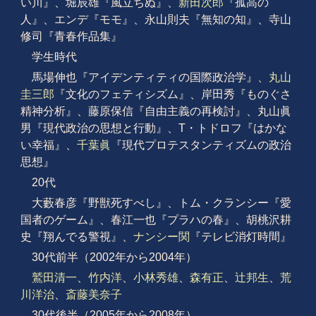
い川』、堀辰雄『風立ちぬ』、
新田次郎
『孤高の
人』、エンデ『モモ』、永山則夫『無知の知』、寺山
修司『青春作品集』
学生時代
馬場伸也『アイデンティティの国際政治学』、
丸山
圭三郎
『文化のフェティシズム』、岸田秀『ものぐさ
精神分析』、藤原保信『自由主義の再検討』、丸山眞
男『現代政治の思想と行動』、T・トドロフ『はかな
い幸福』、
千葉眞
『現代プロテスタンティズムの政治
思想』
20代
大藪春彦『野獣死すべし』、トム・クランシー『愛
国者のゲーム』、春江一也『プラハの春』、胡桃沢耕
史『翔んでる警視』、
ナンシー関
『テレビ消灯時間』
30代前半（2002年から2004年）
鷲田清一
、
竹内洋
、
小林秀雄
、
森有正
、
辻邦生
、
荒
川洋治
、
斎藤美奈子
30代後半（2005年から2008年）