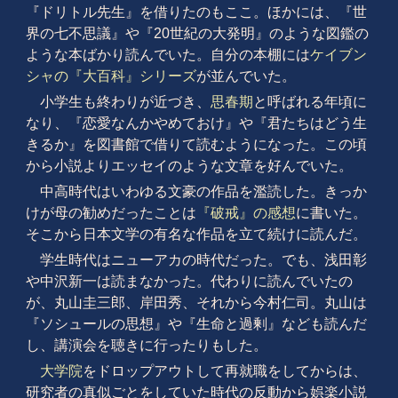
『ドリトル先生』を借りたのもここ。ほかには、『世
界の七不思議』や『20世紀の大発明』のような図鑑の
ような本ばかり読んでいた。自分の本棚には
ケイブン
シャの『大百科』シリーズ
が並んでいた。
小学生も終わりが近づき、
思春期
と呼ばれる年頃に
なり、『恋愛なんかやめておけ』や『君たちはどう生
きるか』を図書館で借りて読むようになった。この頃
から小説よりエッセイのような文章を好んでいた。
中高時代はいわゆる文豪の作品を濫読した。きっか
けが母の勧めだったことは
『破戒』の感想
に書いた。
そこから日本文学の有名な作品を立て続けに読んだ。
学生時代はニューアカの時代だった。でも、浅田彰
や中沢新一は読まなかった。代わりに読んでいたの
が、丸山圭三郎、岸田秀、それから今村仁司。丸山は
『ソシュールの思想』や『生命と過剰』なども読んだ
し、講演会を聴きに行ったりもした。
大学院
をドロップアウトして再就職をしてからは、
研究者の真似ごとをしていた時代の反動から娯楽小説