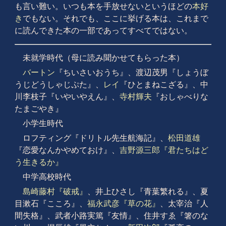
も言い難い。いつも本を手放せないというほどの
本好
き
でもない。それでも、ここに挙げる本は、これまで
に読んできた本の一部であってすべてではない。
未就学時代（母に読み聞かせてもらった本）
バートン
『ちいさいおうち』、渡辺茂男『しょうぼ
うじどうしゃじぷた』、
レイ
『ひとまねこざる』、中
川李枝子『いやいやえん』、
寺村輝夫
『おしゃべりな
たまごやき』
小学生時代
ロフティング『ドリトル先生航海記』、
松田道雄
『恋愛なんかやめておけ』、
吉野源三郎『君たちはど
う生きるか』
中学高校時代
島崎藤村『破戒』
、井上ひさし『青葉繁れる』、夏
目漱石『こころ』、
福永武彦『草の花』
、太宰治『人
間失格』、武者小路実篤『友情』、住井すゑ『箸のな