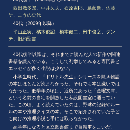
西田幾多郎
、
中井久夫
、
石原吉郎
、
島薗進
、
佐藤
研
、
こうの史代
40代（2009年以降）
平山正実
、
橘木俊詔
、
橋本健二
、
田中俊之
、
ダン
テ
、
旧約聖書
40代後半以降は、それまでに読んだ人の新作や関連
書籍を読んでいる。こうして列挙してみると専門書と
エッセイが多く小説は少ない。
小学生時代、『ドリトル先生』シリーズを除き物語
の本はほとんど読まなかった。それでも本は嫌いでは
なかった。低学年の頃は、近所にあった「金曜文庫」
という名前の自宅を開放した私設図書室に通ってい
た。この頃、よく読んでいたのは、野球の記録やルー
ルの本や推理クイズの本。そこで紹介されていた子ど
も向けの推理小説も手には取らなかった。
高学年になると区立図書館まで自転車をこいだ。