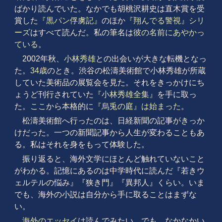
ばかり読んでいた。なかでも胡桃沢耕史は直木賞を受
賞した
『黒パン俘虜記』
のほか
『翔んでる警視』シリ
ーズ
はすべて読んだ。私の筆名は
彼の名前にあやかっ
ている
。
2002年秋、
小林秀雄
との出会いが大きな転機となっ
た。
34歳
のとき。渋谷の松濤美術館で小林秀雄が所蔵
していた美術品の展覧会を見た。それをきっかけにち
ょうど刊行されていた
『小林秀雄全集』
を手に取っ
た。ここから本格的に
『烏兎の庭』は始まった
。
松濤美術館へ行ったのは、日経新聞の記事がきっか
けだった。一つの新聞記事から人生が変わることもあ
る。私はそれを身をもって体験した。
振り返ると、海外文学にほとんど触れていないこと
がわかる。記憶にあるのは中学時代に読んだ『若きウ
ェルテルの悩み』『狭き門』『異邦人』くらい。いま
でも、海外の小説は自分から手に取ることはまずな
い。
海外のエッセイ
は読んでみたい。でも、なかなかい