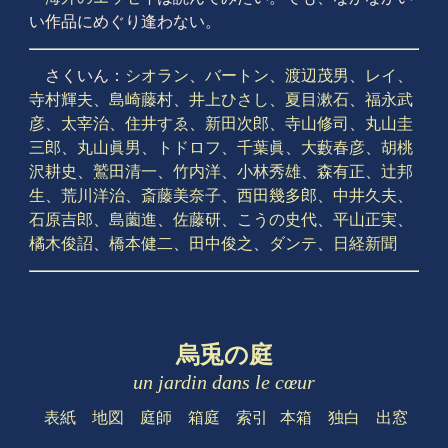
い作品にめぐり逢わない。
さくいん：
シオラン
、
バートン
、
渡辺茂男
、
レイ
、
寺村輝夫
、
島崎藤村
、
井上ひさし
、
夏目漱石
、
福永武
彦
、
太宰治
、
住井すゑ
、
新田次郎
、
寺山修司
、
丸山圭
三郎
、
丸山眞男
、
トドロフ
、
千葉眞
、
大藪春彦
、
胡桃
沢耕史
、
鷲田清一
、
竹内洋
、
小林秀雄
、
森有正
、
辻邦
生
、
荒川洋治
、
斎藤美奈子
、
西田幾多郎
、
中井久夫
、
石原吉郎
、
島薗進
、
佐藤研
、
こうの史代
、
平山正実
、
橘木俊詔
、
橋本健二
、
田中俊之
、
ダンテ
、
日経新聞
烏兎の庭
un jardin dans le cœur
表紙
地図
庭師
箱庭
索引
本箱
独白
出窓