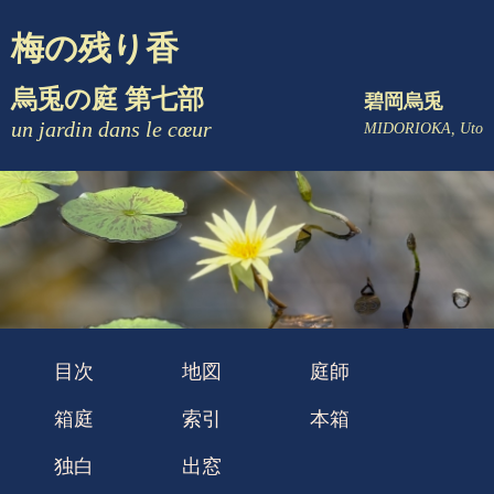
梅の残り香
烏兎の庭 第七部
碧岡烏兎
un jardin dans le cœur
MIDORIOKA, Uto
目次
地図
庭師
箱庭
索引
本箱
独白
出窓