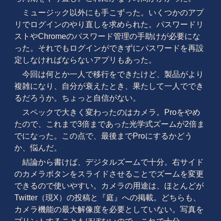
ミュージック以外にも手こずった。いくつかのアプ
リでログインのやり直しを求められた。パスワードリ
ストやChromeのパスワード管理の手助けが必要にな
った。それでもログインができずにパスワードを再設
定しなければならないアプリもあった。
今回は何とか一人で移行をできたけど、製品がより
複雑になり、自分が衰えたとき、果たして一人ででき
るだろうか。ちょっと自信がない。
スペックで大きく変わったのはカメラ。Proをやめ
たので、これまで3倍まであった光学式ズームが2倍ま
でになった。この点で、最後までProにするかどう
か、悩んだ。
結論から書けば、デジタルズームで十分。右サイド
のカメラボタンをスライドさせることでズームを変更
できるので使いやすい。カメラの用途は、ほとんどが
Twitter（現X）の投稿と『庭』への掲載。どちらも、
カメラ機能の最大解像度を必要としていない。写真を