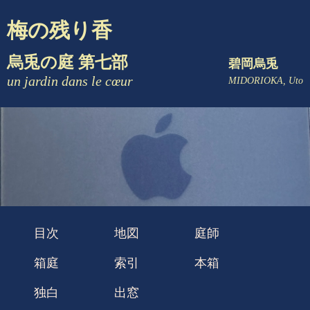
梅の残り香
烏兎の庭 第七部
碧岡烏兎
un jardin dans le cœur
MIDORIOKA, Uto
目次
地図
庭師
箱庭
索引
本箱
独白
出窓