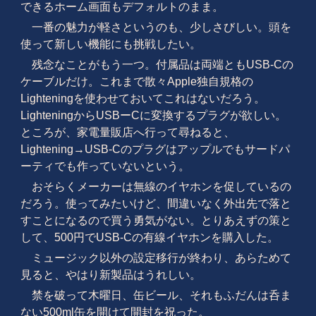
できるホーム画面もデフォルトのまま。
一番の魅力が軽さというのも、少しさびしい。頭を
使って新しい機能にも挑戦したい。
残念なことがもう一つ。付属品は両端ともUSB-Cの
ケーブルだけ。これまで散々Apple独自規格の
Lighteningを使わせておいてこれはないだろう。
LighteningからUSBーCに変換するプラグが欲しい。
ところが、家電量販店へ行って尋ねると、
Lightening→USB-Cのプラグはアップルでもサードパ
ーティでも作っていないという。
おそらくメーカーは無線のイヤホンを促しているの
だろう。使ってみたいけど、間違いなく外出先で落と
すことになるので買う勇気がない。とりあえずの策と
して、500円でUSB-Cの有線イヤホンを購入した。
ミュージック以外の設定移行が終わり、あらためて
見ると、やはり新製品はうれしい。
禁を破って木曜日、缶ビール、それもふだんは呑ま
ない500ml缶を開けて開封を祝った。