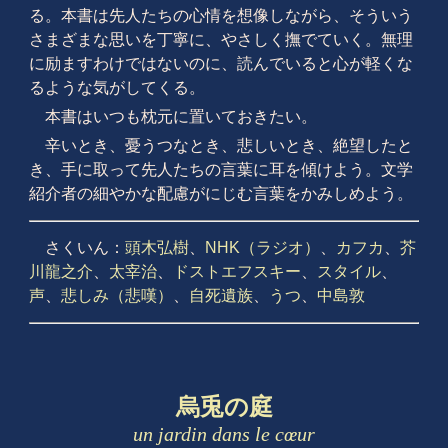
る。本書は先人たちの心情を想像しながら、そういう
さまざまな思いを丁寧に、やさしく撫でていく。無理
に励ますわけではないのに、読んでいると心が軽くな
るような気がしてくる。
本書はいつも枕元に置いておきたい。
辛いとき、憂うつなとき、悲しいとき、絶望したと
き、手に取って先人たちの言葉に耳を傾けよう。文学
紹介者の細やかな配慮がにじむ言葉をかみしめよう。
さくいん：
頭木弘樹
、
NHK（ラジオ）
、
カフカ
、
芥
川龍之介
、
太宰治
、
ドストエフスキー
、
スタイル
、
声
、
悲しみ（悲嘆）
、
自死遺族
、
うつ
、
中島敦
烏兎の庭
un jardin dans le cœur