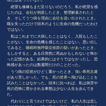
絶望も修練もまだ足りないのだろう。私が絶望を感
じたのは、
会社が倒産したとき、整理解雇されたと
き
、そして
うつ病を理由に会社を追い出されたとき
。
職を失っただけで頭木のように生命の危機だったわけ
ではない。
私はこれまでに大病したことはなく、入院もしたこ
とがない。生命の危機を感じたことはない。思い出し
てみると、
睡眠時無呼吸症候群の疑いがあったとき
、
もしかすると、ある日突然に死ぬかもしれないと怖か
った記憶がある。結果的にはそうではなかったし、恐
怖感があったのは数週間だけのことだった。
うつ病の症状がひどく重かったとき、
強い希死念慮
があり苦しかった。でも、
死の世界へ飛び込むことを
試みたこと
はなかった。頭木に比べれば、私は病苦や
死の恐怖に脅かされる事態は少ない人生を歩んでき
た。
代わりにと言うわけではないけど、私の人生は悲し