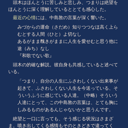
頭木はほんとうに苦しみと悲しみ、つまりは絶望を
ほんとうに深く理解しているととても感心した。
最近の心情
には、中島敦の言葉が深く響いた。
みづからの運命（さだめ）知りつつなほ高く上ら
むとする人間（ひと）よ切なし
あるがまま醜きがままに人生を愛せむと思う他に
途（みち）なし
『和歌でない歌』
頭木の的確な解説。彼自身も共感していると述べて
いる。
「つまり、自分の人生にふさわしくない出来事が
起きて、ふさわしくない人生を今送っている、そ
ういうふうに感じている人達。（中略）そういう
人達にとって、この中島敦の言葉は、とても胸に
しみるものがあるんじゃないかと思うんです。
絶望と一口に言っても、そう感じる状況はさまざ
ま。噴き出してくる感情もそのときどきで違ってく