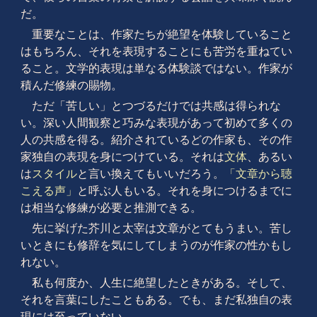
だ。
重要なことは、作家たちが絶望を体験していること
はもちろん、それを表現することにも苦労を重ねてい
ること。文学的表現は単なる体験談ではない。作家が
積んだ修練の賜物。
ただ「苦しい」とつづるだけでは共感は得られな
い。深い人間観察と巧みな表現があって初めて多くの
人の共感を得る。紹介されているどの作家も、その作
家独自の表現を身につけている。それは
文体
、あるい
は
スタイル
と言い換えてもいいだろう。
「文章から聴
こえる声」
と呼ぶ人もいる。それを身につけるまでに
は相当な修練が必要と推測できる。
先に挙げた芥川と太宰は文章がとてもうまい。苦し
いときにも修辞を気にしてしまうのが作家の性かもし
れない。
私も何度か、人生に絶望したときがある。そして、
それを言葉にしたこともある。でも、まだ私独自の表
現には至っていない。