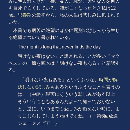
みに包まれてきた。姉、友人、叔父。大切な人を何人
も自死で亡くしている。姉が亡くなったとき私は12
歳。
思春期
の最初から、私の人生は悲しみに包まれて
いた。
本書でも病苦の絶望のほかに死別の悲しみから生じ
る絶望について書かれている。
The night is long that never finds the day.
「明けない夜はない」と訳されることが多い『マク
ベス』の一節を頭木は「明けない夜もある」と意訳す
る。
「明けない夜もある」というふうな、
時間が解
決しない悲しみ
もあるというふうなことを言うの
は、（中略）現実にそういう悲しみがある以上、
そういうこともあるんだよって知っておかない
と、逆に、いつまでも悲しみが癒えない時に、よ
りこじらしてしまうわけですね。（「第6回放送
シェークスピア」）