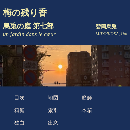
梅の残り香
烏兎の庭 第七部
碧岡烏兎
un jardin dans le cœur
MIDORIOKA, Uto
目次
地図
庭師
箱庭
索引
本箱
独白
出窓