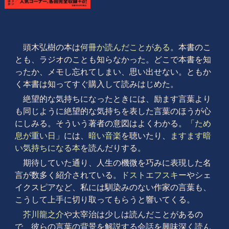
頭木弘樹の本は
何冊か読んだことがある
。本書のこ
とも、ラジオのことも知らなかった。どこで本書を知
ったか、メモし忘れてしまい、思い出せない。ともか
く本書は知ってすぐ購入して読みはじめた。
絶望的な気持ちになったときには、励ます言葉より
も同じように絶望的な気持ちを表した言葉のほうが心
にしみる。そういう著者の意図はよくわかる。
「ため
息が重い日」
には、
暗い音楽
を聴いたり、
ますます暗
い気持ちになる本
を読んだりする。
期待していた通り、人生の機微を巧みに表現した名
言が数多く紹介されている。
ドストエフスキー
やシェ
イクスピアなど、私には馴染みのない作家の言葉も、
こうして上手に切り取ってもらうと響いてくる。
芥川龍之介
や太宰治は少しは読んだことがあるの
で、彼らの言葉の背景を解説する会話を興味深く読ん