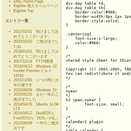
wifky Home Page
div.day table td,

Biglobe 個人ホームページ
div.day table th{

Biglobe Top
    border-color:#960;

    border-width:0px 1px 1px
エントリ一覧
    border-style:solid;

}

2022/01/01 明けましてお
.centering{

めでとうございます。
    font-size:x-large;

2020/02/03 ご無沙汰でし
    color:#960;

たね
}

2018/01/01 明けましてお
/*

めでとうございます
shared style sheet for tDiar
2017/12/19 FTTH開通
2016/04/12 Windows 10
Copyright (C) 2001-2005, TAD
Insider Preview ビルド
You can redistribute it and/
14316
*/

2015/12/05 いつの間にか
年の瀬です
/*

2015/08/04 Windows 10
nyear

2015/05/25 また一年のご
*/

無沙汰でした
h2 span.nyear {

2014/04/29 Ubuntu 14.04
	font-size: small;

LTS
}

2014/04/12 DosBOXと
/* 

FreeDOSの「DOS／V化」
calendar2 plugin

2013/06/09 一年のご無沙
*/

汰です
table.calendar {
