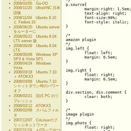
*/

2009/02/05 Go-OO
p.source{

2008/11/20 UltraVNC 日本
	margin-right: 1.5em;

語版
	text-align: right;

2008/11/04 Ubuntu 8.10
	font-size:90%;

と Fedora 10
	font-style: italic;

}

2008/06/20 Ubuntu server
をルーターに
/*

2008/05/22 Ubuntu 8.04
amazon plugin

LTS server 版
*/

2008/05/09 Ubuntu 8.04
img.left {

LTS
	float: left;

2008/05/08 Windows XP
	margin: 0.5em;

SP3 & Vista SP1
}

2008/04/24 Windows
Vista
img.right {

2008/03/18 Ubuntu 7.10
	float: right;

＋ ATOKX3
	margin: 0.5em;

2008/03/08 Ubuntu 7.10
}

シャットダウン時のパワー
オフ
div.section, div.comment {

2008/02/21 旧式 PC のリ
	clear: both;

フレッシュ
}

2008/02/12 ATOKX3
/*

2008/02/08 スパムフィル
image plugin

タ
*/

2007/12/07 CoLinuxのブ
img.photo {

リッジネットワーク
	float: right;

2007/11/19 ｇOSってやつ