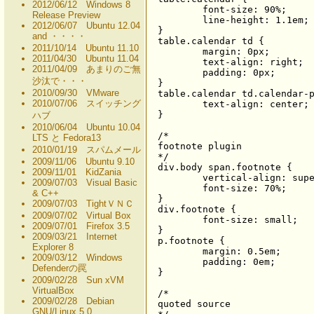
2012/06/12 Windows 8
	font-size: 90%;

Release Preview
	line-height: 1.1em;

2012/06/07 Ubuntu 12.04
}

and ・・・・
table.calendar td {

2011/10/14 Ubuntu 11.10
	margin: 0px;

2011/04/30 Ubuntu 11.04
	text-align: right;

2011/04/09 あまりのご無
	padding: 0px;

沙汰で・・・
}

2010/09/30 VMware
table.calendar td.calendar-p
2010/07/06 スイッチング
	text-align: center;

}

ハブ
2010/06/04 Ubuntu 10.04
/*

LTS と Fedora13
footnote plugin

2010/01/19 スパムメール
*/

2009/11/06 Ubuntu 9.10
div.body span.footnote {

2009/11/01 KidZania
	vertical-align: super;

2009/07/03 Visual Basic
	font-size: 70%;

& C++
}

2009/07/03 TightＶＮＣ
div.footnote {

2009/07/02 Virtual Box
	font-size: small;

2009/07/01 Firefox 3.5
}

2009/03/21 Internet
p.footnote {

Explorer 8
	margin: 0.5em;

2009/03/12 Windows
	padding: 0em;

Defenderの罠
}

2009/02/28 Sun xVM
VirtualBox
/*

2009/02/28 Debian
quoted source

GNU/Linux 5.0