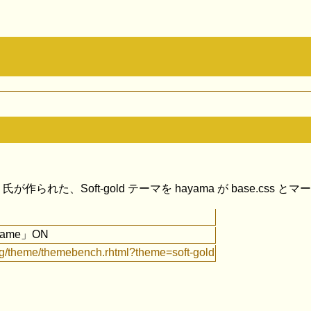
saka 氏が作られた、Soft-gold テーマを hayama が base.
nframe」ON
org/theme/themebench.rhtml?theme=soft-gold