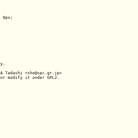
 0px;

y.

A Tadashi <sho@spc.gr.jp>

or modify it under GPL2.
