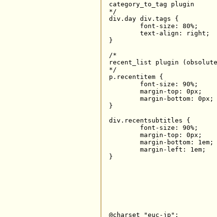
category_to_tag plugin

*/

div.day div.tags {

	font-size: 80%;

	text-align: right;

}

/*

recent_list plugin (obsolute
*/

p.recentitem {

	font-size: 90%;

	margin-top: 0px;

	margin-bottom: 0px;

}

div.recentsubtitles {

	font-size: 90%;

	margin-top: 0px;

	margin-bottom: 1em;

	margin-left: 1em;

}

@charset "euc-jp";
