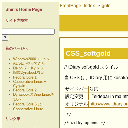
FrontPage
Index
SignIn
Shin's Home Page
Recent
サイト内検索
昔のページへ
CSS_softgold
Windows2000 + Linux
ADSLがやってきた
/* tDiary soft-gold スタイル
Delphi 7 + Kylix 3
旧式Dynabook復活
Fedora Core 1
当 CSS は、tDiary 用に ko
Cooperative Linux +
Cygwin
サイドバー
対応
Fedora Core 2
DynabookのVine Linuxを
設定変更
「sidebar in mai
3.0へ
オリジナル
http://www.tdiary.
Fedora Core 3 と
Cooperative Linux
 */

リンク集
/* wifky append */
