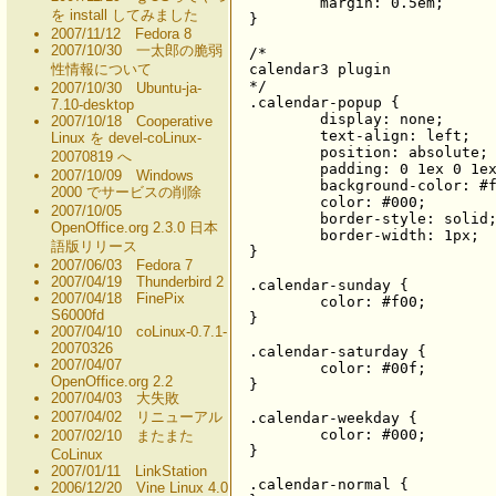
	margin: 0.5em;

を install してみました
}

2007/11/12 Fedora 8
2007/10/30 一太郎の脆弱
/*

性情報について
calendar3 plugin

*/

2007/10/30 Ubuntu-ja-
.calendar-popup {

7.10-desktop
	display: none;

2007/10/18 Cooperative
	text-align: left;

Linux を devel-coLinux-
	position: absolute;

20070819 へ
	padding: 0 1ex 0 1ex;

2007/10/09 Windows
	background-color: #fff;

2000 でサービスの削除
	color: #000;

2007/10/05
	border-style: solid;

OpenOffice.org 2.3.0 日本
	border-width: 1px;

語版リリース
}

2007/06/03 Fedora 7
2007/04/19 Thunderbird 2
.calendar-sunday {

2007/04/18 FinePix
	color: #f00;

S6000fd
}

2007/04/10 coLinux-0.7.1-
20070326
.calendar-saturday {

2007/04/07
	color: #00f;

OpenOffice.org 2.2
}

2007/04/03 大失敗
2007/04/02 リニューアル
.calendar-weekday {

	color: #000;

2007/02/10 またまた
}

CoLinux
2007/01/11 LinkStation
.calendar-normal {

2006/12/20 Vine Linux 4.0