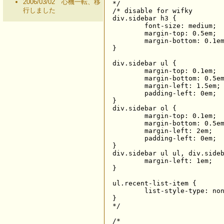
2006/03/02 心機一転、移
*/

行しました
/* disable for wifky

div.sidebar h3 {

	font-size: medium;

	margin-top: 0.5em;

	margin-bottom: 0.1em;

}

div.sidebar ul {

	margin-top: 0.1em;

	margin-bottom: 0.5em;

	margin-left: 1.5em;

	padding-left: 0em;

}

div.sidebar ol {

	margin-top: 0.1em;

	margin-bottom: 0.5em;

	margin-left: 2em;

	padding-left: 0em;

}

div.sidebar ul ul, div.sideb
	margin-left: 1em;

}

ul.recent-list-item {

	list-style-type: none;

}

*/

/*
