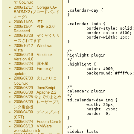
}

で CoLinux
2006/12/17 Corega CG-
.calendar-day {

BARMX2 (ブロードバンド
}

ルータ)
2006/11/06 IE7
.calendar-todo {

2006/11/04 PHP 5.2.0
	border-style: solid;

Released
	border-color: #f00;

2006/10/28 ぞくぞくリリ
	border-width: 1px;

ースされてます
}

2006/10/12 Windows
Vista
/*

2006/09/19 Vinelinux
highlight plugin

Version 4.0
*/

2006/08/24 冥王星
.highlight {

2006/08/03 Firefoxが
	color: #000;

	background: #ffff66;

update
}

2006/07/03 久しぶりに
CoLinux
/*

2006/06/29 JavaScript
calendar2 plugin

2006/06/08 Apache 2.2
*/

2006/05/25 今までのまとめ
td.calendar-day img {

2006/05/09 レーザープリ
	width: 25px;

ンタ複合機
	height: 25px;

2006/04/09 ディスプレイ
	border: 0;

(CRT)
}

2006/03/24 Fedora Core 5
2006/03/13 VMWare
/*

workstation 5.5
sidebar lists
