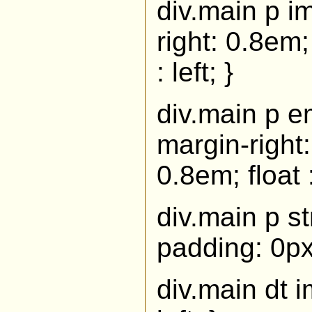
div.main p i
right: 0.8em
: left; }
div.main p e
margin-right
0.8em; float 
div.main p s
padding: 0px;
div.main dt i