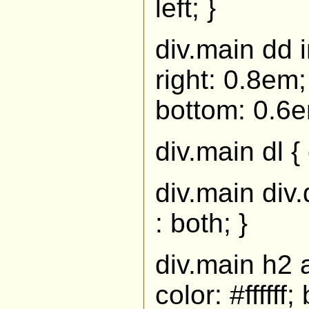
left; }
div.main dd 
right: 0.8em;
bottom: 0.6em;
div.main dl {
div.main div.
: both; }
div.main h2 a
color: #fffff