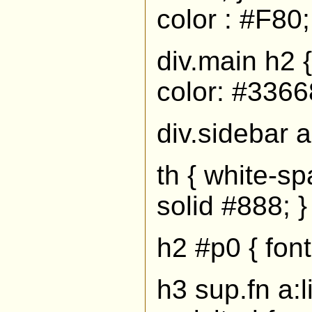
color : #F80;
div.main h2 {
color: #3366
div.sidebar a
th { white-s
solid #888; }
h2 #p0 { fon
h3 sup.fn a:l