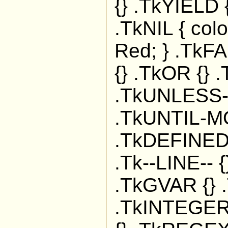
{} .TkYIELD 
.TkNIL { colo
Red; } .TkFA
{} .TkOR {} 
.TkUNLESS-
.TkUNTIL-MO
.TkDEFINED 
.Tk--LINE-- {
.TkGVAR {} 
.TkINTEGER 