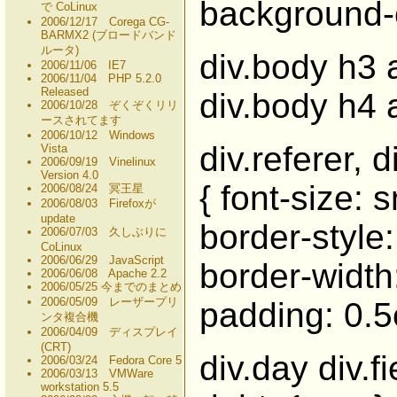
background-c
で CoLinux
2006/12/17 Corega CG-
BARMX2 (ブロードバンド
ルータ)
div.body h3 a
2006/11/06 IE7
2006/11/04 PHP 5.2.0
Released
div.body h4 a
2006/10/28 ぞくぞくリリ
ースされてます
2006/10/12 Windows
div.referer, d
Vista
2006/09/19 Vinelinux
Version 4.0
{ font-size: 
2006/08/24 冥王星
2006/08/03 Firefoxが
update
border-style:
2006/07/03 久しぶりに
CoLinux
2006/06/29 JavaScript
border-width
2006/06/08 Apache 2.2
2006/05/25 今までのまとめ
2006/05/09 レーザープリ
padding: 0.5
ンタ複合機
2006/04/09 ディスプレイ
(CRT)
div.day div.fi
2006/03/24 Fedora Core 5
2006/03/13 VMWare
workstation 5.5