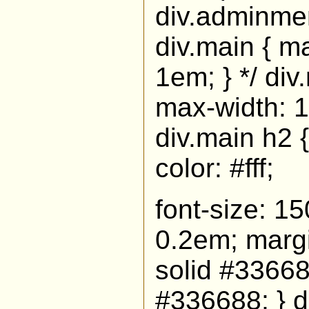
div.adminmen
div.main { ma
1em; } */ div
max-width: 1
div.main h2 
color: #fff;
font-size: 15
0.2em; margi
solid #33668
#336688; } di