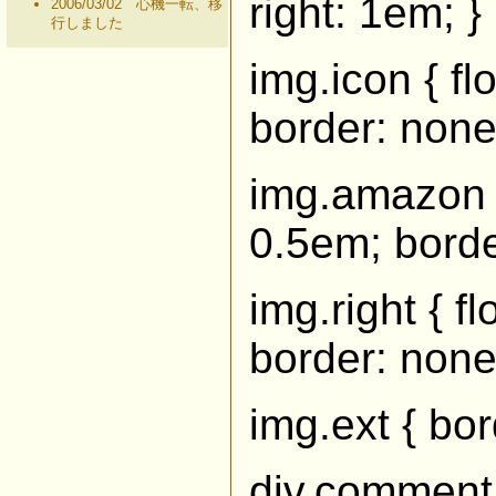
right: 1em; }
2006/03/02 心機一転、移
行しました
img.icon { fl
border: none
img.amazon { 
0.5em; borde
img.right { fl
border: none
img.ext { bor
div.comment {