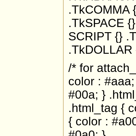
.TkCOMMA {
.TkSPACE {}
SCRIPT {} .
.TkDOLLAR 
/* for attach
color : #aaa;
#00a; } .html
.html_tag { c
{ color : #a0
#0a0; }