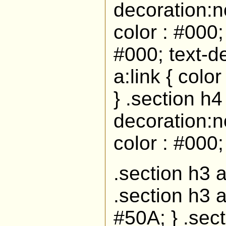
decoration:n
color : #000; 
#000; text-d
a:link { colo
} .section h4 
decoration:n
color : #000;
.section h3 a
.section h3 a
#50A; } .sec