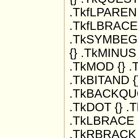
.TkfLPAREN 
.TkfLBRACE 
.TkSYMBEG {
{} .TkMINUS 
.TkMOD {} .
.TkBITAND {
.TkBACKQUO
.TkDOT {} .
.TkLBRACE 
.TkRBRACK 