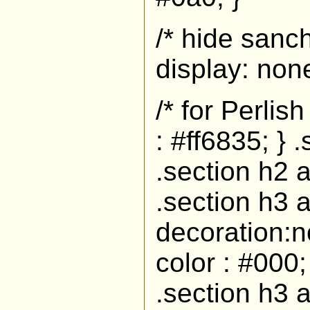
/* hide sanc
display: none
/* for Perlis
: #ff6835; } 
.section h2 a
.section h3 a
decoration:no
color : #000;
.section h3 a