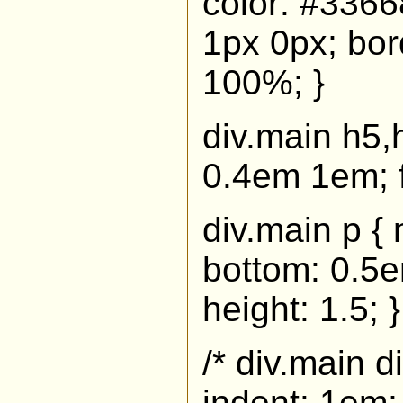
color: #3366
1px 0px; bor
100%; }
div.main h5,
0.4em 1em; f
div.main p {
bottom: 0.5e
height: 1.5; }
/* div.main d
indent: 1em; }