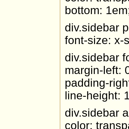
bottom: 1em;
div.sidebar 
font-size: x-s
div.sidebar 
margin-left: 
padding-right
line-height: 
div.sidebar a
color: transp