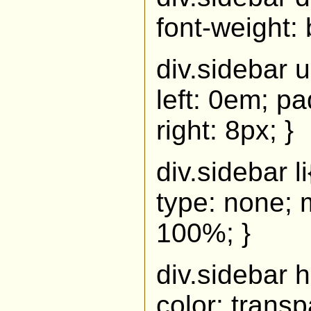
font-weight: 
div.sidebar 
left: 0em; pa
right: 8px; }
div.sidebar li
type: none; 
100%; }
div.sidebar h
color: trans