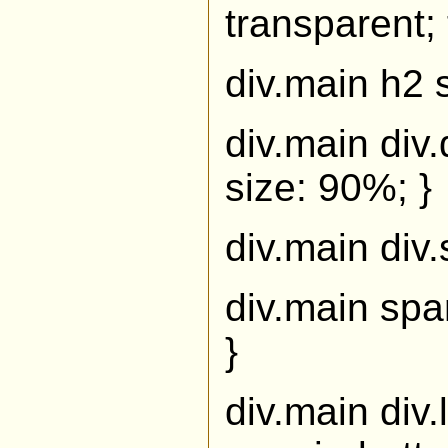
transparent; 
div.main h2 s
div.main div.
size: 90%; }
div.main div.
div.main spa
}
div.main div