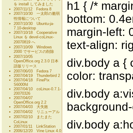
h1 { /* margi
を install してみました
2007/11/12 Fedora 8
2007/10/30 一太郎の脆弱
bottom: 0.4e
性情報について
2007/10/30 Ubuntu-ja-
margin-left: 
7.10-desktop
2007/10/18 Cooperative
Linux を devel-coLinux-
text-align: ri
20070819 へ
2007/10/09 Windows
2000 でサービスの削除
2007/10/05
div.body a {
OpenOffice.org 2.3.0 日本
語版リリース
2007/06/03 Fedora 7
color: transp
2007/04/19 Thunderbird 2
2007/04/18 FinePix
S6000fd
2007/04/10 coLinux-0.7.1-
div.body a:vi
20070326
2007/04/07
OpenOffice.org 2.2
background-c
2007/04/03 大失敗
2007/04/02 リニューアル
2007/02/10 またまた
div.body a:ho
CoLinux
2007/01/11 LinkStation
2006/12/20 Vine Linux 4.0