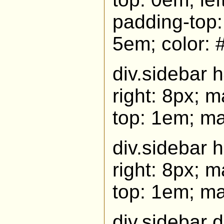
padding-top:
5em; color: #
div.sidebar h
right: 8px; 
top: 1em; mar
div.sidebar h
right: 8px; 
top: 1em; mar
div.sidebar d