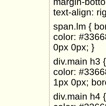
margin-botto
text-align: ri
span.lm { bo
color: #3366
0px 0px; }
div.main h3 
color: #3366
1px 0px; bord
div.main h4 {