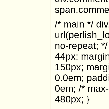
span.comment
/* main */ d
url(perlish_
no-repeat; *
44px; margin
150px; margi
0.0em; paddi
0em; /* max-
480px; }