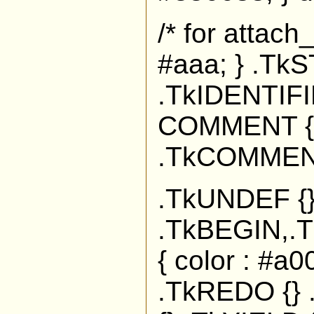
/* for attach
#aaa; } .TkS
.TkIDENTIFIE
COMMENT { c
.TkCOMMENT 
.TkUNDEF {
.TkBEGIN,.
{ color : #a
.TkREDO {} 