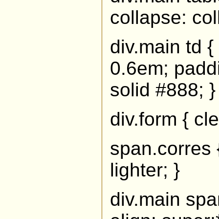
collapse: col
div.main td {
0.6em; paddi
solid #888; }
div.form { cle
span.corres {
lighter; }
div.main span