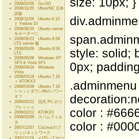
size: 10px; }
2009/02/05 Go-OO
2008/11/20 UltraVNC 日本
語版
div.adminmen
2008/11/04 Ubuntu 8.10
と Fedora 10
2008/06/20 Ubuntu server
をルーターに
span.adminmen
2008/05/22 Ubuntu 8.04
LTS server 版
2008/05/09 Ubuntu 8.04
style: solid;
LTS
2008/05/08 Windows XP
SP3 & Vista SP1
0px; padding
2008/04/24 Windows
Vista
2008/03/18 Ubuntu 7.10
＋ ATOKX3
.adminmenu a
2008/03/08 Ubuntu 7.10
シャットダウン時のパワー
decoration:n
オフ
2008/02/21 旧式 PC のリ
フレッシュ
color : #666
2008/02/12 ATOKX3
2008/02/08 スパムフィル
タ
color : #0000
2007/12/07 CoLinuxのブ
リッジネットワーク
2007/11/19 ｇOSってやつ