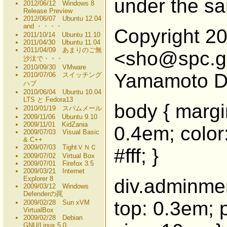
under the s
2012/06/12 Windows 8
Release Preview
2012/06/07 Ubuntu 12.04
and ・・・・
Copyright 2
2011/10/14 Ubuntu 11.10
2011/04/30 Ubuntu 11.04
2011/04/09 あまりのご無
<sho@spc.gr
沙汰で・・・
2010/09/30 VMware
Yamamoto D
2010/07/06 スイッチング
ハブ
2010/06/04 Ubuntu 10.04
LTS と Fedora13
body { margin
2010/01/19 スパムメール
2009/11/06 Ubuntu 9.10
2009/11/01 KidZania
0.4em; color
2009/07/03 Visual Basic
& C++
2009/07/03 TightＶＮＣ
#fff; }
2009/07/02 Virtual Box
2009/07/01 Firefox 3.5
2009/03/21 Internet
Explorer 8
div.adminmenu
2009/03/12 Windows
Defenderの罠
top: 0.3em; 
2009/02/28 Sun xVM
VirtualBox
2009/02/28 Debian
GNU/Linux 5.0