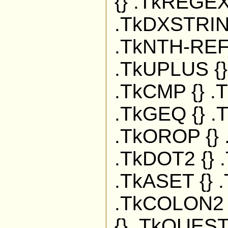
{} .TkREGEX
.TkDXSTRIN
.TkNTH-REF 
.TkUPLUS {}
.TkCMP {} .
.TkGEQ {} .
.TkOROP {} 
.TkDOT2 {} 
.TkASET {} 
.TkCOLON2 
{} .TkQUEST