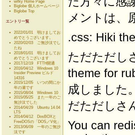
た方々に感
wifky Home Page
Biglobe 個人ホームページ
Biglobe Top
メントは、
エントリ一覧
2022/01/01 明けましてお
.css: Hiki t
めでとうございます。
2020/02/03 ご無沙汰でし
たね
ただただしさんの「
2018/01/01 明けましてお
めでとうございます
2017/12/19 FTTH開通
2016/04/12 Windows 10
theme for
Insider Preview ビルド
14316
2015/12/05 いつの間にか
成しました
年の瀬です
2015/08/04 Windows 10
2015/05/25 また一年のご
だただしさ
無沙汰でした
2014/04/29 Ubuntu 14.04
LTS
2014/04/12 DosBOXと
You can redis
FreeDOSの「DOS／V化」
2013/06/09 一年のご無沙
汰です