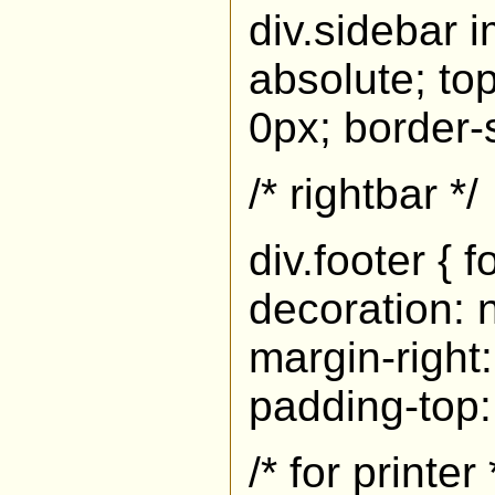
div.sidebar 
absolute; top
0px; border-s
/* rightbar */
div.footer { 
decoration: n
margin-right
padding-top: 
/* for printe