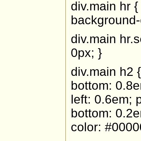
div.main hr {
background-c
div.main hr.s
0px; }
div.main h2 
bottom: 0.8e
left: 0.6em;
bottom: 0.2em
color: #0000