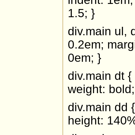
1.5; }
div.main ul, 
0.2em; margi
0em; }
div.main dt {
weight: bold;
div.main dd {
height: 140%