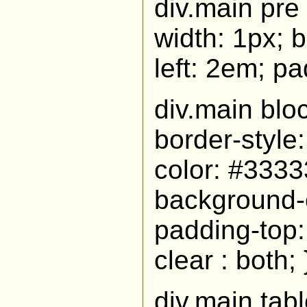
div.main pre 
width: 1px; 
left: 2em; pa
div.main block
border-style:
color: #3333
background-c
padding-top:
clear : both; 
div.main tab