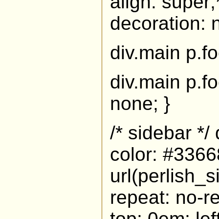
align: super;*
decoration: 
div.main p.fo
div.main p.fo
none; }
/* sidebar */
color: #3366
url(perlish_
repeat: no-re
top: 0em; lef