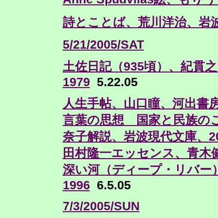
詩とことば、荒川洋治、岩波
5/21/2005/SAT
土佐日記（935頃）、紀貫
1979
5.22.05
人生手帖、山口瞳、河出書房新
言葉の思想 国家と民族のこ
奈子解説、岩波現代文庫、20
田村隆一エッセンス、青木健
深い河（ディープ・リバー）
1996
6.5.05
7/3/2005/SUN