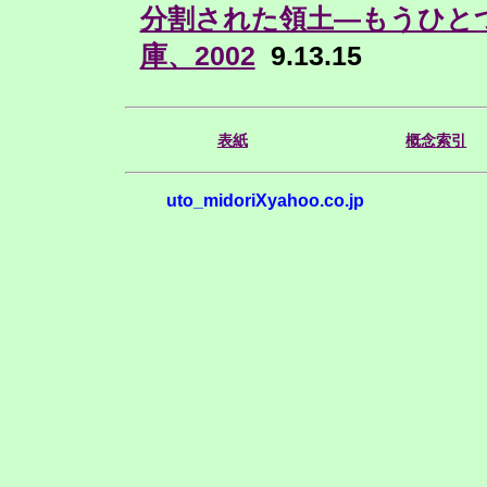
分割された領土―もうひと
庫、2002
9.13.15
表紙
概念索引
uto_midoriXyahoo.co.jp