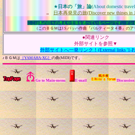
★
日本の「旅」論
(About domestic travel
日本再発見の旅(Discover new things in J
→
ここは私の日々の考えや主張を述べているページです。ドシ
（このＢＧＭはJ.S.バッハ作曲『パルティータ４番』の
●関連リンク
外部サイトを参照▼
外部サイトへ一発リンク！(External links '1-PAT
♪ＢＧＭは
［YAMAHA-XG］
の曲(MIDI)です。
Go to Main-menu
E-mail
Discussion