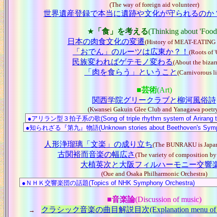
(The way of foreign aid volunteer)
世界遺産登録で本当に遺跡や文化が守られるのか
★
「食」を考える
(Thinking about 'Food
日本の肉食文化の変遷
(History of MEAT-EATING 
「おでん」のルーツは広東か？！
(Roots of 
民族変わればゲテモノ変わる
(About the bizar
「肉を食らう」ということ
(Carnivorous li
■
芸術
(Art)
関西学院グリークラブと柳河風俗詩
(Kwansei Gakuin Glee Club and Yanagawa poetr
人形浄瑠璃「文楽」の成り立ち
(The BUNRAKU is Japan
古関裕而音楽の幅広さ
(The variety of composition by
大植英次と大阪フィルハーモニー交響
(Oue and Osaka Philharmonic Orchestra)
■
音楽論
(Discussion of music)
クラシック音楽の曲目解説目次(Explanation menu of C
→