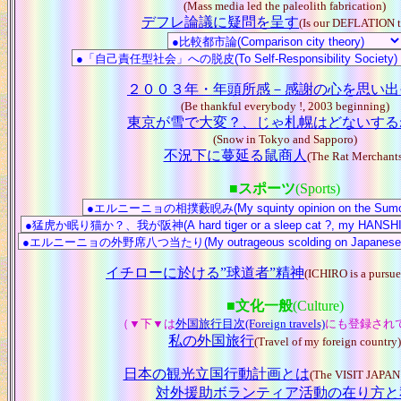
(Mass media led the paleolith fabrication)
デフレ論議に疑問を呈す
(Is our DEFLATION t
２００３年・年頭所感－感謝の心を思い出
(Be thankful everybody !, 2003 beginning)
東京が雪で大変？、じゃ札幌はどないする
(Snow in Tokyo and Sapporo)
不況下に蔓延る鼠商人
(The Rat Merchants
■
スポーツ
(Sports)
イチローに於ける”球道者”精神
(ICHIRO is a pursuer
■
文化一般
(Culture)
（▼下▼は
外国旅行目次(Foreign travels)
にも登録され
私の外国旅行
(Travel of my foreign country)
日本の観光立国行動計画とは
(The VISIT JAPAN
対外援助ボランティア活動の在り方と