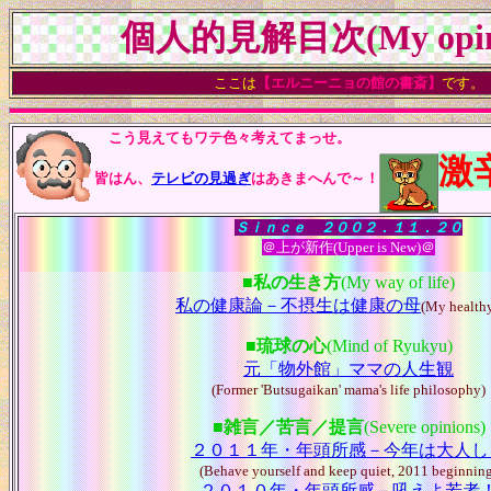
個人的見解目次(My opini
ここは
【エルニーニョの館の書斎】
です。
こう見えてもワテ色々考えてまっせ。
激
皆はん、
テレビの見過ぎ
はあきまへんで～！
Ｓｉｎｃｅ ２００２．１１．２０
＠上が新作(Upper is New)＠
■
私の生き方
(My way of life)
私の健康論－不摂生は健康の母
(My healthy
■
琉球の心
(Mind of Ryukyu)
元「物外館」ママの人生観
(Former 'Butsugaikan' mama's life philosophy)
■
雑言／苦言／提言
(Severe opinions)
２０１１年・年頭所感－今年は大人し
(Behave yourself and keep quiet, 2011 beginnin
２０１０年・年頭所感－吼えよ若者