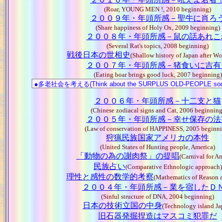
(Roar, YOUNG MEN !, 2010 beginning)
２００９年・年頭所感－聖牛に肖ろ
(Share happiness of Holy Ox, 2009 beginning)
２００８年・年頭所感－鼠の話あれこ
(Several Rat's topics, 2008 beginning)
戦後日本の世相史
(Shallow history of Japan after Wo
２００７年・年頭所感－猪食いに吉有
(Eating boar brings good luck, 2007 beginning)
２００６年・年頭所感－十二支と猫
(Chinese zodiacal signs and Cat, 2006 beginning
２００５年・年頭所感－幸せ保存の法
(Law of conservation of HAPPINESS, 2005 beginni
狩猟民族国家アメリカの本性
(United States of Hunting people, America)
「動物の為の謝肉祭」の提唱
(Carnival for A
民族占い
(Comparative Ethnologic approach)
理性と感性の数学的考察
(Mathematics of Reason 
２００４年・年頭所感－業を宿したＤ
(Sinful structure of DNA, 2004 beginning)
日本の技術立国の中身
(Technology island Ja
旧石器発掘捏造はマスコミ犯罪だ