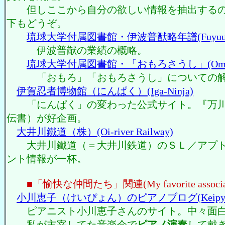
但しここから自分の欲しい情報を抽出するの
下もどうぞ。
琉球大学付属図書館・伊波普猷略年譜(Fuyuu I
伊波普猷の業績の概略。
琉球大学付属図書館・「おもろさうし」(Omoro-
「おもろ」「おもろさうし」についての解
伊賀忍者博物館（にんぱく）(Iga-Ninja)
「にんぱく」の変わった公式サイト。『万川
伝書）が好企画。
大井川鐵道（株）(Oi-river Railway)
大井川鐵道（＝大井川鉄道）のＳＬ／アプト
ント情報が一杯。
■「愉快な仲間たち」関連(My favorite associat
小川恵子（けいぴょん）のピアノブログ(Keipyon's 
ピアニスト小川恵子さんのサイト。中々面白
私が主宰してた音楽会で
ピアノ演奏
して戴