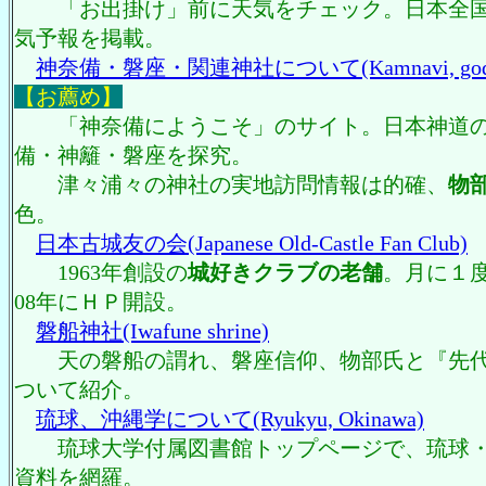
「お出掛け」前に天気をチェック。日本全国
気予報を掲載。
神奈備・磐座・関連神社について(Kamnavi, godly roc
【お薦め】
「神奈備にようこそ」のサイト。日本神道の
備・神籬・磐座を探究。
津々浦々の神社の実地訪問情報は的確、
物
色。
日本古城友の会(Japanese Old-Castle Fan Club)
1963年創設の
城好きクラブの老舗
。月に１
08年にＨＰ開設。
磐船神社(Iwafune shrine)
天の磐船の謂れ、磐座信仰、物部氏と『先代
ついて紹介。
琉球、沖縄学について(Ryukyu, Okinawa)
琉球大学付属図書館トップページで、琉球・
資料を網羅。