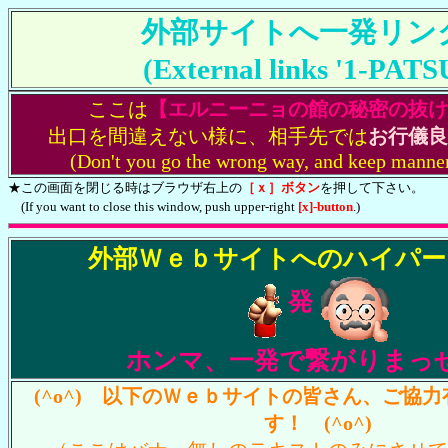
外部サイトへ一発リン
(External links '1-PATSU
ここは
【エルニーニョの館の秘密の抜け
出口を間違えない様に、相手先では
お行儀良
(Don't you go the wrong way, and keep manner
★この画面を閉じる時はブラウザ右上の
［ｘ］ボタン
を押して下さい。
(If you want to close this window, push upper-right
[x]-button
.)
外部Ｗｅｂサイトへのハイパー
発
ホンマ、一発で繋がりまっ
(^o^) 以下のＷｅｂサイトの皆さん、ご協
す！ (^o^)