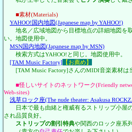
■素材(Materials)
YAHOO!国内地図(Japanese map by YAHOO!)
地名／広域地図から目標地点の詳細地図を取
い。地図使用中。
MSN国内地図(Japanese map by MSN)
検索方式はYAHOO!と同じ。地図使用中。
[TAM Music Factory]
【お薦め】
[TAM Music Factory]さんのMIDI音楽
■怪しいサイトのネットワーク(Friendly networ
Web-sites)
浅草ロック座(The nude theater: Asakusa ROCKZ
日本で最も由緒と権威有るストリップ小屋の
され品質良好。
ストリップの割引特典
や関西のロック座系
（貴方の
自己責任
でお楽しみ下さい！）