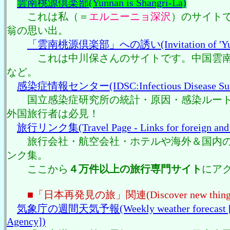
雲南桃源倶楽部(Yunnan is Shangri-La)
これは私（＝
エルニーニョ深沢
）のサイト
翁の思い出。
「雲南桃源倶楽部」への誘い(Invitation of 'Yunna
これは中川保さんのサイトです。中国雲南
など。
感染症情報センター(IDSC:Infectious Disease Surve
国立感染症研究所の統計・原因・感染ルート
外国旅行者は必見！
旅行リンク集(Travel Page - Links for foreign and c
旅行会社・航空会社・ホテルや海外＆国内の
ンク集。
ここから
４万件以上の旅行専門サイト
にア
■「日本再発見の旅」関連(Discover new things i
気象庁の週間天気予報(Weekly weather forecast [Me
Agency])