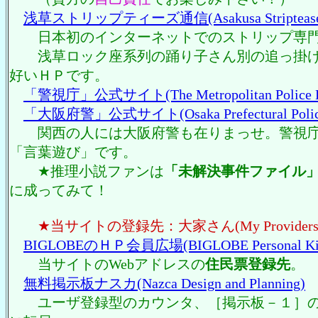
浅草ストリップティーズ通信(Asakusa Striptease Ne
日本初のインターネットでのストリップ専門
浅草ロック座系列の踊り子さん別の追っ掛け
好いＨＰです。
「警視庁」公式サイト(The Metropolitan Police Dep
「大阪府警」公式サイト(Osaka Prefectural Polic
関西の人には大阪府警も在りまっせ。警視
「言葉遊び」です。
★推理小説ファンは
「未解決事件ファイル
に成ってみて！
★当サイトの登録先：大家さん(My Providers
BIGLOBEのＨＰ会員広場(BIGLOBE Personal Ki
当サイトのWebアドレスの
住民票登録先
。
無料掲示板ナスカ(Nazca Design and Planning)
ユーザ登録型のカウンタ、［掲示板－１］の大