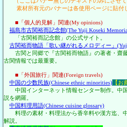
（ここはバナー無しのテキストのみにさせて
素材所有元のバナーは各使用ページに貼付
■「個人的見解」関連(My opinions)
福島市古関裕而記念館(The Yuji Koseki Memoria
「古関裕而記念館」の公式サイト。
古関裕而物語「歌い継がれるメロディー」(Yuji Kose
古関と同郷で『古関裕而物語』の著者・齋藤
古関情報では最重要。
■「外国旅行」関連(Foreign travels)
中国の少数民族(Chinese ethnic minorities)
【お
中国インターネット情報センター制作。中国
説を網羅。
中国料理用語(Chinese cuisine glossary)
料理の素材・料理法から香辛料や漢方迄、中
解説。