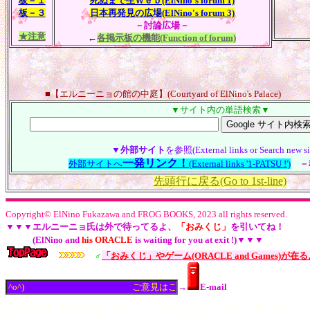
板－１
死ぬまで生Ｗｅｂ(ElNino's forum 1)
板－３
日本再発見の広場(ElNino's forum 3)
－討論広場－
★注意
←
各掲示板の機能(Function of forum)
■
【エルニーニョの館の中庭】(Courtyard of ElNino's Palace)
▼サイト内の単語検索▼
▼
外部サイト
を参照(External links or Search new s
一発リンク！
外部サイトへ
(External links '1-PATSU !')
－
先頭行に戻る(Go to 1st-line)
Copyright© ElNino Fukazawa and FROG BOOKS, 2023 all rights reserved.
▼▼▼エルニーニョ氏は外で待ってるよ、
「おみくじ」
を引いてね！
(ElNino and
his ORACLE
is waiting for you at exit !)▼▼▼
♂
「おみくじ」やゲーム(ORACLE and Games)が在
→
E-mail