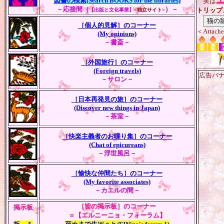
図書の検索(Search BOOKS for the libraries)
実は
－応接間（
）－
トリップ
【出版と文化事業】
<独立サイト>
［個人的見解］のコーナー
＜Attache
(My opinions)
－書斎－
［外国旅行］のコーナー
(Foreign travels)
広告バナー(A
－サロン－
［日本再発見の旅］のコーナー
(Discover new things in Japan)
－茶室－
［快楽主義者のお喋り集］のコーナー
(Chat of epicureans)
－浮世風呂－
［愉快な仲間たち］のコーナー
(My favorite associates)
－カエルの間－
［皆の掲示板］のコーナー
掲示板
＝【エルニーニョ・フォーラム】