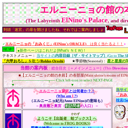
エルニーニョの館の
♂
ElNino's Palace
(The Labyrinth
, and dir
♂
エルニーニョの「おみくじ」(ElNino's ORACLE)
は良く当たるよ！！
♀
テキストメニュー：
当サイトの
内容目録［ザ・サイトマップ］
(Go to
The 
「六甲おろし」
を歌う(
Rokko-Oroshi
)
★季節物(Seasonal)：
星と星座の
当館の案内板
：総合目次［＝メインメニュー］(This
Direction
■【エルニーニョの館の本殿】の各部屋(Main shrine's rooms of ElNino's
┌------------------------------┬---- Click left-icon to select NEXT-PAGE
▼ ▼
当サイ
エルニーニョ深沢
とは何者か？！
「おみく
(Who am
I
?)
検索(
S
（エルニーニョ紀元(Anno ElNino)の意味も）
－奥座敷と奥宮（
初訪問者
の入口）－
かわず
ようこそ【出版者
蛙ブックス
】へ
(Welcome to FROG BOOKS)