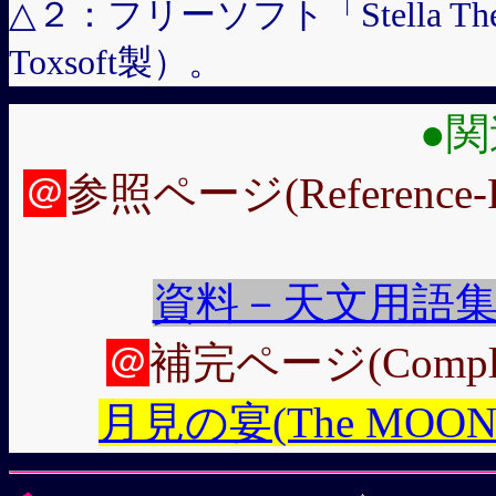
△２：フリーソフト「Stella Th
Toxsoft製）。
●
＠
参照ページ(Reference-
資料－天文用語集(Glos
＠
補完ページ(Comple
月見の宴(The MOON wat