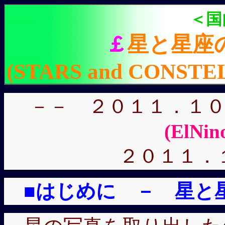
＜国
￡
星と星座
(STARS and CONSTEL
－－ ２０１１．１
(ElNin
２０１１．
■はじめに － 星と