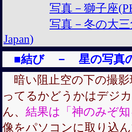
写真－獅子座(PHOTO
写真－冬の大三角(PHO
Japan)
■
結び
－ 星の写真の
暗い阻止空の下の撮影
ってるかどうかはデジカ
ん、
結果は「神のみぞ知
像をパソコンに取り込ん