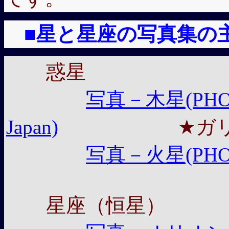
■
星と星座の写真集の主題目次
惑星
写真－木星(PHOTO 
Japan)
★ガリレイ
写真－火星(PHOTO 
星座（恒星）