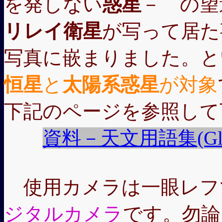
を発しない
惑星
－ の望
リレイ衛星
が写って居た
写真に嵌まりました。と
恒星
と
太陽系惑星
が対象
下記のページを参照して
資料－天文用語集(Glossa
使用カメラは一眼レフ
ジタルカメラ
です。勿論