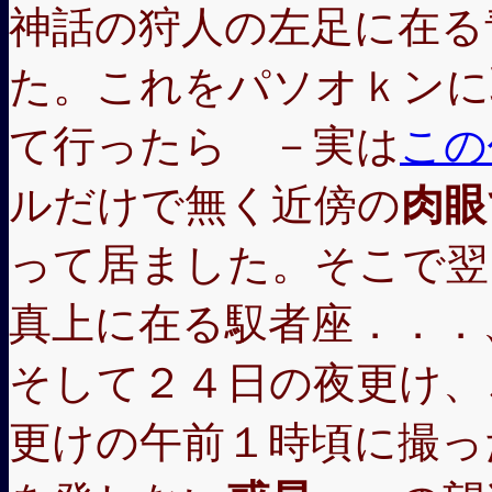
神話の狩人の左足に在る
た。これをパソオｋンに
て行ったら －実は
この
ルだけで無く近傍の
肉眼
って居ました。そこで翌
真上に在る馭者座．．．
そして２４日の夜更け、
更けの午前１時頃に撮っ