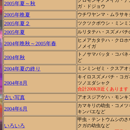
クロモンキノメイガ・ナ
2005年夏～秋
ガ・ドジョウ
2005年晩夏
ウチワヤンマ・ムラサキ
2005年夏２
ツクツクボウシ・ミンミ
2005年夏
ルリタテハ・スズメバチ
ヒメアカタテハ・クロホ
2004年晩秋～2005年春
ノメイガ
トノサマバッタ・コバネ
2004年秋
ど
2004年夏の終り
ミンミンゼミ・クスアオ
キイロスズメバチ・コガ
2004年8月
ツノエダシャク
合計200KB近くあります
古い写真
アオスジアゲハ・モンキ
カマキリの幼虫・コメツ
2004年6月
キンバエなど
甲虫・テントウムシのさ
いろいろ
クガの幼虫など