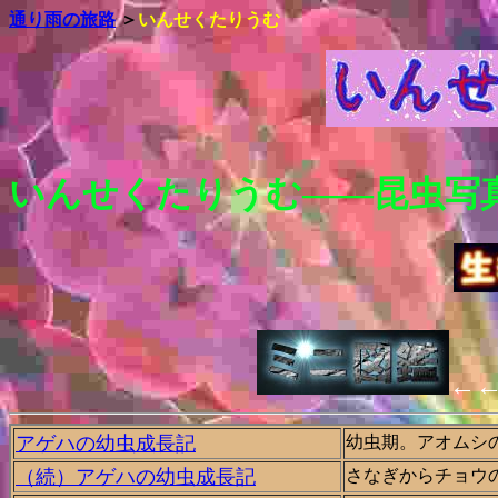
通り雨の旅路
＞
いんせくたりうむ
いんせくたりうむ――昆虫写
←
アゲハの幼虫成長記
幼虫期。アオムシ
（続）アゲハの幼虫成長記
さなぎからチョウ