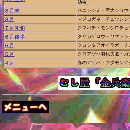
幼虫
８月末
ベニシジミ・巨大ショウ
８月
マメコガネ・チュウレン
７月初旬
クマバチ・モンシロチョ
６月後半
クサカゲロウ・ヤマトシ
６月
クロシタアオイラガ、チ
５月
クロアゲハ羽化失敗・ガ
４月
春のアゲハ・フタモンア