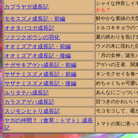
シャイな仲良しイ
カブラヤガ成長記
かも？
モモスズメ成長記・前編
鮮やかな黄緑の大
オオタバコガ成長記
トルコキキョウの
ツクツクボウシの羽化
夏の終わりを告げ
オオミズアオ成長記・前編
ウメの木に現れた
オオミズアオ成長記・後編
「月の女神」誕生♪
ナガサキアゲハ成長記・前編
アゲハの王者、関
サザナミスズメ成長記・前編
キンモクセイを食
サザナミスズメ成長記・後編
めちゃくちゃ可愛
ルリタテハ成長記
あんなにごっつい
カラスアゲハ成長記
目つきのかわいいイ
スジモンヒトリ成長記
モコモコして、暖
ヤガの仲間？（食草：トマト）成長
トマトの実に潜っ
記