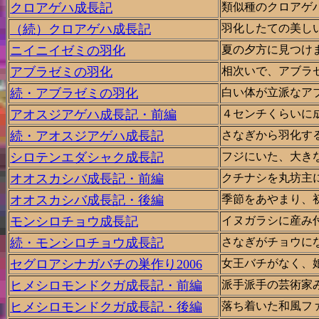
クロアゲハ成長記
類似種のクロアゲ
（続）クロアゲハ成長記
羽化したての美し
ニイニイゼミの羽化
夏の夕方に見つけ
アブラゼミの羽化
相次いで、アブラ
続・アブラゼミの羽化
白い体が立派なア
アオスジアゲハ成長記・前編
４センチくらいに
続・アオスジアゲハ成長記
さなぎから羽化す
シロテンエダシャク成長記
フジにいた、大き
オオスカシバ成長記・前編
クチナシを丸坊主
オオスカシバ成長記・後編
季節をあやまり、
モンシロチョウ成長記
イヌガラシに産み
続・モンシロチョウ成長記
さなぎがチョウに
セグロアシナガバチの巣作り2006
女王バチがなく、
ヒメシロモンドクガ成長記・前編
派手派手の芸術家
ヒメシロモンドクガ成長記・後編
落ち着いた和風フ