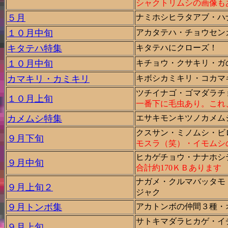
シャクトリムシの画像も
５月
ナミホシヒラタアブ・ハ
１０月中旬
アカタテハ・チョウセン
キタテハ特集
キタテハにクローズ！
１０月中旬
キチョウ・クサキリ・ガ
カマキリ・カミキリ
キボシカミキリ・コカマ
ツチイナゴ・ゴマダラチ
１０月上旬
一番下に毛虫あり。これ
カメムシ特集
エサキモンキツノカメム
クスサン・ミノムシ・ビ
９月下旬
モスラ（笑）・イモムシ
ヒカゲチョウ・ナナホシ
９月中旬
合計約170ＫＢあります
ナガメ・クルマバッタモ
９月上旬２
ジャク
９月トンボ集
アカトンボの仲間３種・
サトキマダラヒカゲ・イ
９月上旬