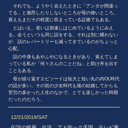
それでも、ようやく会えたときに「アンタが間違っ
てる」と激昂したりしないところが母の偉いところ。
衰えもまだその程度に収まっている証拠でもある。
とはいえ、老いは加速しはじめているようにみえ
る。会うといつも同じ話をする。それは別に構わない
が、話のレパートリーも減ってきているのがちょっと
心配。
話の中身もあやふやになるときがあり、覚えてしま
っている私が「何々さんのことだね」と助け舟を出す
こともある。
母が繰り返すエピソードは短大と短い丸の内OL時代
の話が多い。その前の少女時代も後の結婚してからも
苦労の多かった人生のなかで、とても楽しかった時期
だったのだろう。
12/21/2019/SAT
伝説の銀座、出没、アド街ック天国、テレビ東