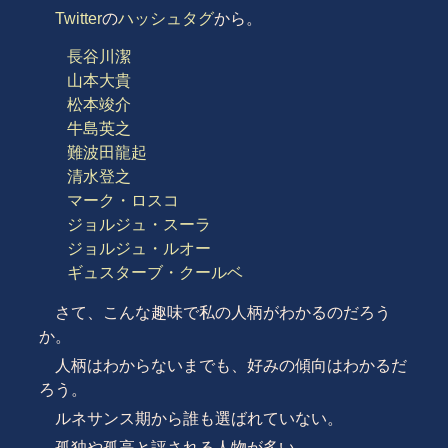
Twitter
の
ハッシュタグ
から。
長谷川潔
山本大貴
松本竣介
牛島英之
難波田龍起
清水登之
マーク・ロスコ
ジョルジュ・スーラ
ジョルジュ・ルオー
ギュスターブ・クールベ
さて、こんな趣味で私の人柄がわかるのだろう
か。
人柄はわからないまでも、好みの傾向はわかるだ
ろう。
ルネサンス期から誰も選ばれていない。
孤独や孤高と評される人物が多い。