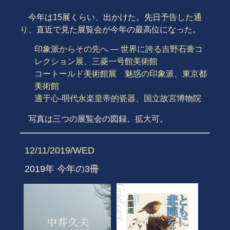
今年は15展くらい、出かけた。先日
予告した通
り
、直近で見た展覧会が今年の最高位になった。
印象派からその先へ ― 世界に誇る吉野石膏コ
レクション展、三菱一号館美術館
コートールド美術館展 魅惑の印象派、東京都
美術館
適于心-明代永楽皇帝的瓷器、国立故宮博物院
写真は三つの展覧会の図録。拡大可。
12/11/2019/WED
2019年 今年の3冊