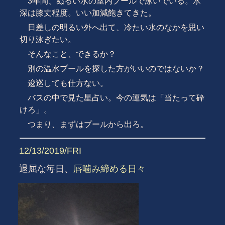
3年間、ぬるい水の室内プールで泳いでいる。水
深は膝丈程度。いい加減飽きてきた。
日差しの明るい外へ出て、冷たい水のなかを思い
切り泳ぎたい。
そんなこと、できるか？
別の温水プールを探した方がいいのではないか？
逡巡しても仕方ない。
バスの中で見た星占い。今の運気は「当たって砕
けろ」。
つまり、まずはプールから出ろ。
12/13/2019/FRI
退屈な毎日、
唇噛み締める日々