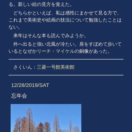
る。新しい絵の見方を覚えた。
どちらかといえば、私は感性にまかせて見る方で、
これまで美術史や絵画の技法について勉強したことは
ない。
来年はそんな本も読んでみようか。
外へ出ると強い北風が冷たい。肩をすぼめて歩いて
いるとなぜか
リーチ・マイケル
の銅像があった。
さくいん：
三菱一号館美術館
12/28/2019/SAT
忘年会