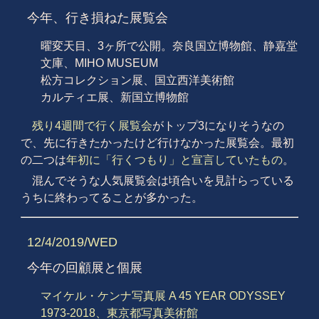
今年、行き損ねた展覧会
曜変天目、3ヶ所で公開。奈良国立博物館、静嘉堂
文庫、MIHO MUSEUM
松方コレクション展、国立西洋美術館
カルティエ展、新国立博物館
残り4週間で行く展覧会
がトップ3になりそうなの
で、先に行きたかったけど行けなかった展覧会。最初
の二つは
年初に「行くつもり」と宣言していたもの
。
混んでそうな人気展覧会は頃合いを見計らっている
うちに終わってることが多かった。
12/4/2019/WED
今年の回顧展と個展
マイケル・ケンナ写真展 A 45 YEAR ODYSSEY
1973-2018、東京都写真美術館