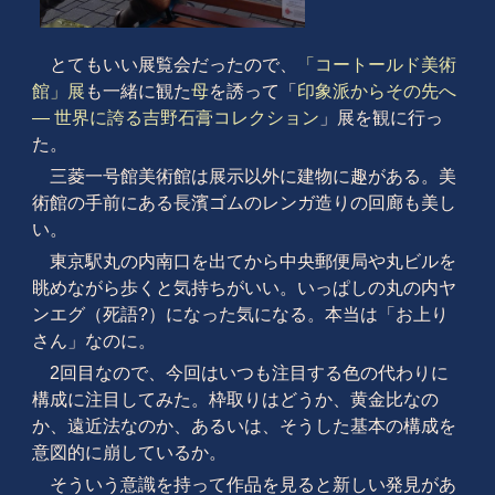
とてもいい展覧会だったので、
「コートールド美術
館」展
も一緒に観た
母
を誘って「
印象派からその先へ
― 世界に誇る吉野石膏コレクション
」展を観に行っ
た。
三菱一号館美術館は展示以外に建物に趣がある。美
術館の手前にある長濱ゴムのレンガ造りの回廊も美し
い。
東京駅丸の内南口を出てから中央郵便局や丸ビルを
眺めながら歩くと気持ちがいい。いっぱしの丸の内ヤ
ンエグ（死語?）になった気になる。本当は「お上り
さん」なのに。
2回目なので、今回はいつも注目する色の代わりに
構成に注目してみた。枠取りはどうか、黄金比なの
か、遠近法なのか、あるいは、そうした基本の構成を
意図的に崩しているか。
そういう意識を持って作品を見ると新しい発見があ