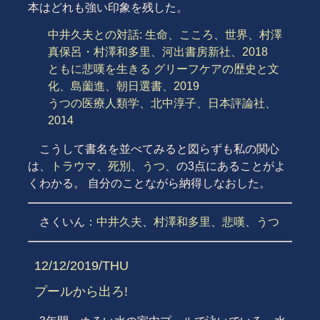
本はどれも強い印象を残した。
中井久夫との対話: 生命、こころ、世界、村澤
真保呂・村澤和多里、河出書房新社、2018
ともに悲嘆を生きる グリーフケアの歴史と文
化、島薗進、朝日選書、2019
うつの医療人類学、北中淳子、日本評論社、
2014
こうして書名を並べてみると図らずも私の関心
は、
トラウマ
、
死別
、
うつ
、の3点にあることがよ
くわかる。 自分のことながら納得しなおした。
さくいん：
中井久夫
、
村澤和多里
、
悲嘆
、
うつ
12/12/2019/THU
プールから出ろ!