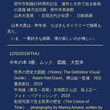
府中市制施行65周年記念 連作と大作で迫る板画
の真髄 棟方志功展、府中市美術館
山本大貴展 －近現次代少女譚－、日動画廊
山本大貴は、昨年末、
ちばぎんギャラリー
で個展も
見た。
いま、一番好きな画家。懐が寂しいのが悔しい。
12/5/2019/THU
今年の本 3冊。ムック、図鑑、大型本
世界の歴史大図鑑（History: The Definitive Visual
Guide）、Adam Hart-Davis、樺山紘一監修、河出
書房新社、2019
中央線（東京～高尾）古地図さんぽ、坂上正一、
フォト・パブリッシング、2019
彩色写真で見る世界の歴史（The Colour of
Time）、photography by Marina Amaral, written by