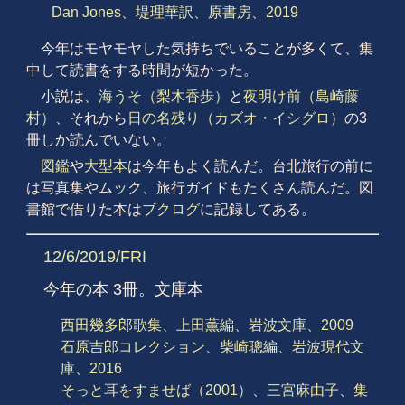
Dan Jones、堤理華訳、原書房、2019
今年はモヤモヤした気持ちでいることが多くて、集
中して読書をする時間が短かった。
小説は、
海うそ（梨木香歩）
と
夜明け前（島崎藤
村）
、それから
日の名残り（カズオ・イシグロ）
の3
冊しか読んでいない。
図鑑
や
大型本
は今年もよく読んだ。台北旅行の前に
は写真集やムック、旅行ガイドもたくさん読んだ。図
書館で借りた本は
ブクログ
に記録してある。
12/6/2019/FRI
今年の本 3冊。文庫本
西田幾多郎歌集、上田薫編、岩波文庫、2009
石原吉郎コレクション、柴崎聰編、岩波現代文
庫、2016
そっと耳をすませば（2001）、三宮麻由子、集