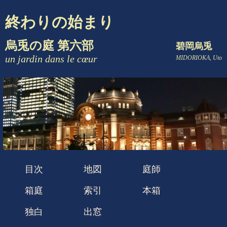
終わりの始まり
烏兎の庭 第六部
碧岡烏兎
un jardin dans le cœur
MIDORIOKA, Uto
目次
地図
庭師
箱庭
索引
本箱
独白
出窓