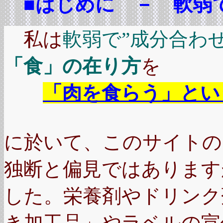
■はじめに － 軟弱で
私は
軟弱で”成分合わ
「食」の在り方
を
「肉を食らう」ということ(C
に於いて、このサイトの
独断と偏見ではあります
した。栄養剤やドリンク
き加工品」やラベルの宣