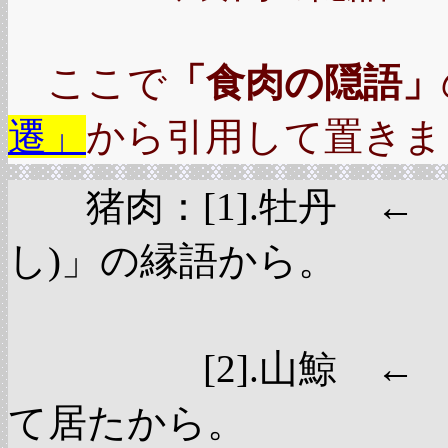
ここで
「食肉の隠語」
遷」
から引用して置きま
猪肉：[1].牡丹 ← [
し)」の縁語から。
[2].色が
[2].山鯨 ← 鯨
て居たから。