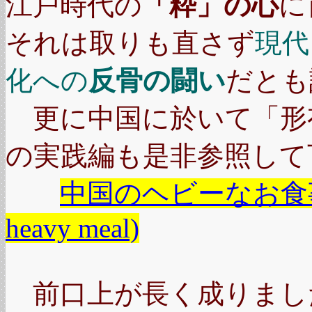
江戸時代の
「粋」の心
に
それは取りも直さず
現代
化への
反骨の闘い
だとも
更に中国に於いて「形
の実践編も是非参照して
中国のヘビーなお食事－
heavy meal)
前口上が長く成りまし