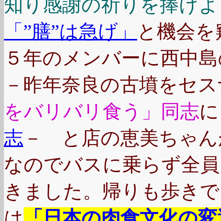
知り感謝の祈りを捧げよ
「”膳”は急げ」
と機会を
５年のメンバーに西中島
－昨年奈良の古墳をセス
をバリバリ食う」同志
に
志
－ と店の恵美ちゃん
なのでバスに乗らず全員
きました。帰りも歩きで
は
「日本の肉食文化の変