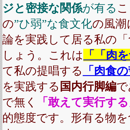
ジと密接な関係
が有る
こ
の
”ひ弱”な食文化
の風潮
論を実践して居る私の「
しょう。これは
「「肉を
て私の提唱する
「肉食の
を実践する
国内行脚編
で
で無く
「敢えて実行する
的態度です。形有る物を