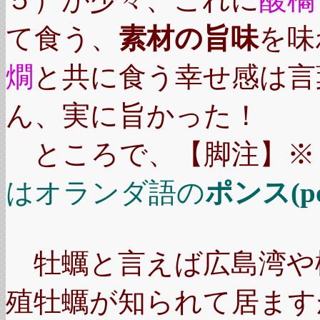
て食う、
素材の旨味
を味
燗
と共に食う幸せ感は言
ん、実に旨かった！
ところで、【脚注】※
はオランダ語の
ポンス(po
牡蠣と言えば広島湾や
殖牡蠣が知られて居ます