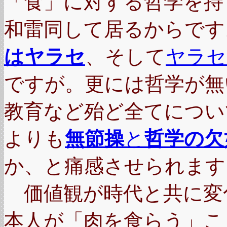
「食」に対する哲学を持
和雷同して居るからです
はヤラセ
、そして
ヤラセ
ですが。更には哲学が無
教育など殆ど全てについ
よりも
無節操
と
哲学の欠
か、と痛感させられます
価値観が時代と共に変
本人が「肉を食らう」こ