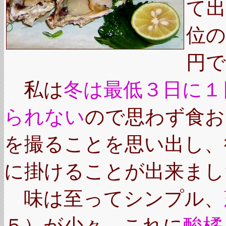
て
位の
円で
私は
冬は最低３日に１
られない
ので思わず食お
を撮ることを思い出し、
に掛けることが出来まし
味は至ってシンプル、
５）が少々、これに
酸橘