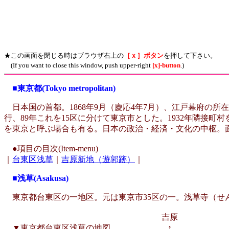
★この画面を閉じる時はブラウザ右上の
［ｘ］ボタン
を押して下さい。
(If you want to close this window, push upper-right
[x]-button
.)
■東京都(Tokyo metropolitan)
日本国の首都。1868年9月（慶応4年7月）、江戸幕府の所
行、89年これを15区に分けて東京市とした。1932年隣接町
を東京と呼ぶ場合も有る。日本の政治・経済・文化の中枢。面積21
●
項目の目次(Item-menu)
｜
台東区浅草
｜
吉原新地（遊郭跡）
｜
■浅草(Asakusa)
東京都台東区の一地区。元は東京市35区の一。浅草寺（せ
吉原
▼東京都台東区浅草の地図 ↑