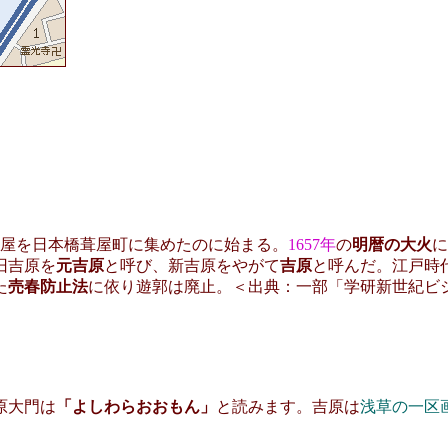
屋を日本橋葺屋町に集めたのに始まる。
1657年
の
明暦の大火
に
旧吉原を
元吉原
と呼び、新吉原をやがて
吉原
と呼んだ。江戸時
た
売春防止法
に依り遊郭は廃止。＜出典：一部「学研新世紀ビ
原大門は
「よしわらおおもん」
と読みます。吉原は
浅草の一区