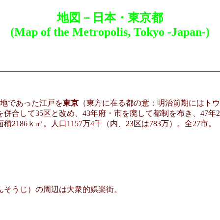
地図－日本・東京都
(Map of the Metropolis, Tokyo -Japan-)
在地であった江戸を
東京
（東方に在る都の意：明治前期にはトウ
村を併合して35区と改め、43年府・市を廃して都制を布き、47
86ｋ㎡。人口1157万4千（内、23区は783万）。全27市。
んそうじ）の周辺は大衆的娯楽街。