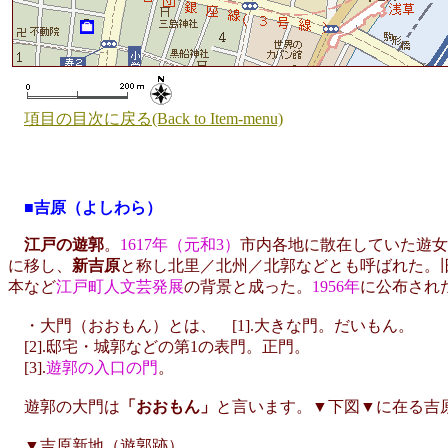
項目の目次に戻る(Back to Item-menu)
■吉原（よしわら）
江戸の遊郭
。
1617年（元和3）
市内各地に散在していた遊女
に移し、
新吉原
と称し北里／北州／北郭などとも呼ばれた。
本など
江戸町人文芸発展
の背景と成った。
1956年
に公布され
・大門（おおもん）とは、 [1].大きな門。だいもん。
[2].邸宅・城郭などの第1の表門。正門。
[3].
遊郭の入口の門
。
遊郭の大門は
「おおもん」
と言います。▼下図▼に在る吉
▼吉原新地（遊郭跡）