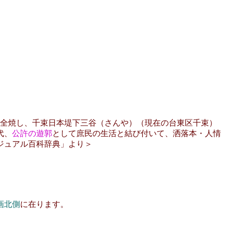
全焼し、千束日本堤下三谷（さんや）（現在の台東区千束）
代、
公許の遊郭
として庶民の生活と結び付いて、洒落本・人情
ジュアル百科辞典」より＞
画北側
に在ります。