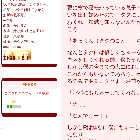
'00年02月:開設リンクフリー。
更に横で寝転がっている息子
相互リンク受付けてません。
いを出し始めたので、タクに
無断転載不可。
■作者
おくれ、加減を知らないんだ
名前：かじりん
ころ
家族：嫁と娘3才と息子1才
住所：東京都
「あっくん（タクのこと）、
好物：テクノ/美少女
mixi ：58961
なんとタクには優しくちゅー
キスをしてくれる姉。僕もそ
しかし僕の今までの人生にお
これからもいないであろう。
るのみである。タクよ、お前
FEEDS
「パパにもちゅーしてくれな
このブログのフィードを取得
「めっ」
「なんでよー！」
しかしRは頑なに僕にちゅー
になり