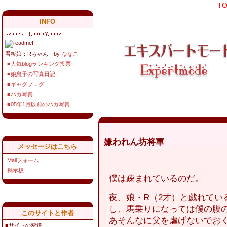
T
INFO
T:
Y:
看板娘：Rちゃん by
ななこ
■人気blogランキング投票
■娘息子の写真日記
■ギャグブログ
■バカ写真
■05年1月以前のバカ写真
嫌われん坊将軍
メッセージはこちら
Mailフォーム
掲示板
僕は疎まれているのだ。
夜、娘・R（2才）と戯れてい
し、馬乗りになっては僕の腹
このサイトと作者
あそんなに父を虐げないでお
■サイトの変遷