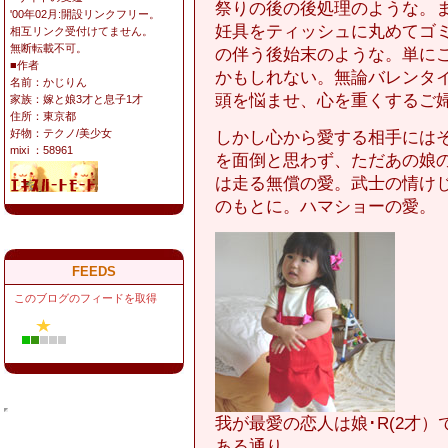
祭りの後の後処理のような。
'00年02月:開設リンクフリー。
妊具をティッシュに丸めてゴ
相互リンク受付けてません。
無断転載不可。
の伴う後始末のような。単に
■作者
かもしれない。無論バレンタ
名前：かじりん
頭を悩ませ、心を重くするご
家族：嫁と娘3才と息子1才
住所：東京都
しかし心から愛する相手には
好物：テクノ/美少女
mixi ：58961
を面倒と思わず、ただあの娘
は走る無償の愛。武士の情け
のもとに。ハマショーの愛。
FEEDS
このブログのフィードを取得
我が最愛の恋人は娘･R(2才
ある通り