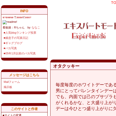
T
INFO
T:
Y:
看板娘：Rちゃん by
ななこ
■人気blogランキング投票
■娘息子の写真日記
■ギャグブログ
■バカ写真
■05年1月以前のバカ写真
オタクッキー
メッセージはこちら
Mailフォーム
毎度毎度のホワイトデーであ
掲示板
男にとってバレンタインデー
でも、内面では己のブサヅラ
がくれるかな、と大盛り上が
デーは今ひとつ盛り上がりに
このサイトと作者
■サイトの変遷