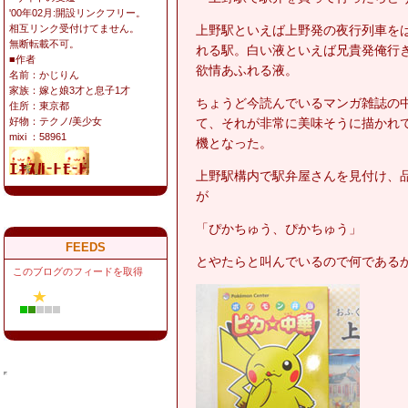
'00年02月:開設リンクフリー。
上野駅といえば上野発の夜行列車を
相互リンク受付けてません。
無断転載不可。
れる駅。白い液といえば兄貴発俺行き
■作者
欲情あふれる液。
名前：かじりん
家族：嫁と娘3才と息子1才
ちょうど今読んでいるマンガ雑誌の
住所：東京都
て、それが非常に美味そうに描かれ
好物：テクノ/美少女
mixi ：58961
機となった。
上野駅構内で駅弁屋さんを見付け、品
が
「ぴかちゅう、ぴかちゅう」
FEEDS
とやたらと叫んでいるので何である
このブログのフィードを取得