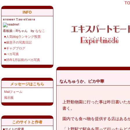
T
INFO
T:
Y:
看板娘：Rちゃん by
ななこ
■人気blogランキング投票
■娘息子の写真日記
■ギャグブログ
■バカ写真
■05年1月以前のバカ写真
なんちゅうか、ピカ中華
メッセージはこちら
Mailフォーム
掲示板
上野動物園に行った事は昨日書いた
書く。
園内でも食べ物を提供する店はある
このサイトと作者
「上野駅で駅弁を買って行ったらど
■サイトの変遷