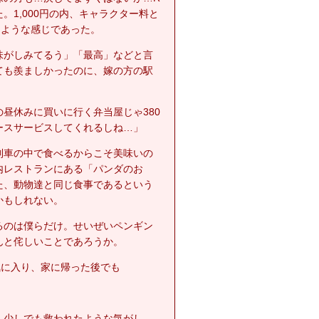
。1,000円の内、キャラクター料と
るような感じであった。
味がしみてるう」「最高」などと言
ても羨ましかったのに、嫁の方の駅
昼休みに買いに行く弁当屋じゃ380
ースサービスしてくれるしね…」
列車の中で食べるからこそ美味いの
内レストランにある「パンダのお
た、動物達と同じ食事であるという
かもしれない。
るのは僕らだけ。せいぜいペンギン
んと侘しいことであろうか。
気に入り、家に帰った後でも
、少しでも救われたような気がし