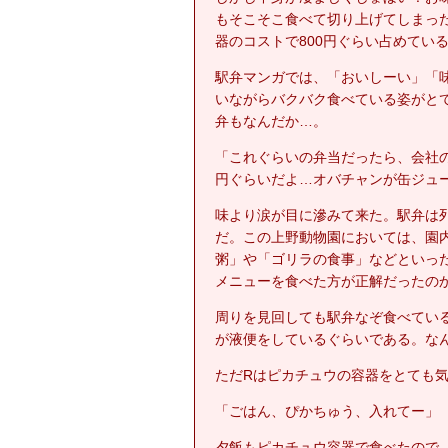
もそこそこ食べて切り上げてしまった
器のコストで800円ぐらい占めてい
駅弁マンガでは、「おいしーい」「
いながらバクバク食べている姿がと
弁もなんだか…。
「これぐらいの弁当だったら、会社の
円ぐらいだよ…オバチャンが缶ジュ
味より涙が目に滲みて来た。駅弁は
だ。この上野動物園においては、園
粥」や「ゴリラの食事」などといっ
メニューを食べた方が正解だったの
周りを見回しても駅弁なぞ食べてい
が液便をしているぐらいである。な
ただRはピカチュウの容器をとても
「ごはん、ぴかちゅう、入れてー」
夕飯もピカチュウ容器で食べたので