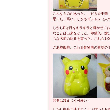
こんなものがあった。「ピカ☆中華」
思った。高い。しかもダジャレ（人
しかしRは目をキラキラと輝かせて
なことは出来なかった。即購入。嫁
もな名前の駅弁を買った。これも1,0
さあ昼飯時、これを動物園の青空の
容器は凄まじく可愛い！
しかし中身が凄まじくしょぼい！お