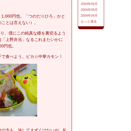
2004年06月
2004年05月
1,000円也。「つのだ☆ひろ」かと
2004年04月
もっと過去
のことは言えない）。
おり、僕にこの純真な瞳を裏切るよう
は「上野弁当」なるこれまたいかに
00円也。
下で食べよう。ピカ☆中華カモン！
味の方も…決してまずくはないが…R